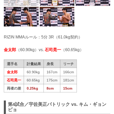
RIZIN MMAルール：5分 3R（61.0kg契約）
金太郎
（60.90kg）vs.
石司晃一
（60.65kg）
選手名
計量結果
身長
リーチ
金太郎
60.90kg
167cm
166cm
石司晃一
60.65kg
175cm
181cm
両者の差
0.25kg
8cm
15cm
第4試合／宇佐美正パトリック vs. キム・ギョン
ピョ