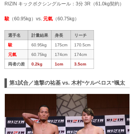
RIZIN キックボクシングルール：3分 3R（61.0kg契約）
駿
（60.95kg）vs.
元氣
（60.75kg）
選手名
計量結果
身長
リーチ
駿
60.95kg
175cm
170.5cm
元氣
60.75kg
174cm
174cm
両者の差
0.2kg
1cm
3.5cm
第1試合／進撃の祐基 vs. 木村“ケルベロス”颯太