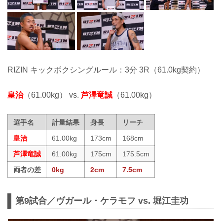
RIZIN キックボクシングルール：3分 3R（61.0kg契約）
皇治
（61.00kg） vs.
芦澤竜誠
（61.00kg）
選手名
計量結果
身長
リーチ
皇治
61.00kg
173cm
168cm
芦澤竜誠
61.00kg
175cm
175.5cm
両者の差
0kg
2cm
7.5cm
第9試合／ヴガール・ケラモフ vs. 堀江圭功