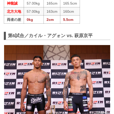
神龍誠
57.00kg
165cm
165.5cm
北方大地
57.00kg
163cm
160cm
両者の差
0kg
2cm
5.5cm
第6試合／カイル・アグォン vs. 萩原京平