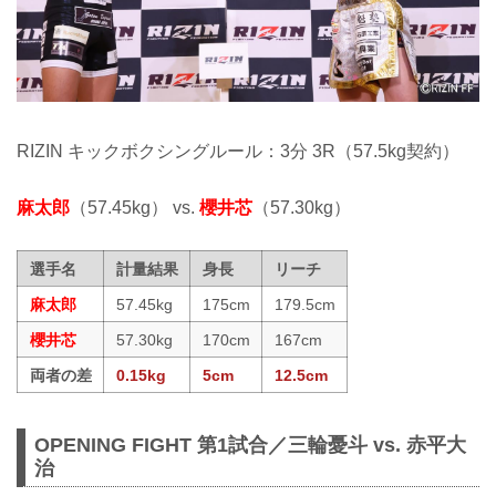
RIZIN キックボクシングルール：3分 3R（57.5kg契約）
麻太郎
（57.45kg） vs.
櫻井芯
（57.30kg）
選手名
計量結果
身長
リーチ
麻太郎
57.45kg
175cm
179.5cm
櫻井芯
57.30kg
170cm
167cm
両者の差
0.15kg
5cm
12.5cm
OPENING FIGHT 第1試合／三輪憂斗 vs. 赤平大
治