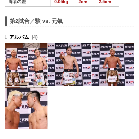
両者の差
0.05kg
2cm
2.5cm
第2試合／駿 vs. 元氣
4