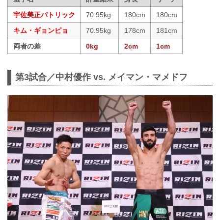
宇佐美正パトリック
70.95kg
180cm
180cm
キム・ギョンピョ
70.95kg
178cm
181cm
両者の差
0kg
2cm
1cm
第3試合／中村優作 vs. メイマン・マメドフ