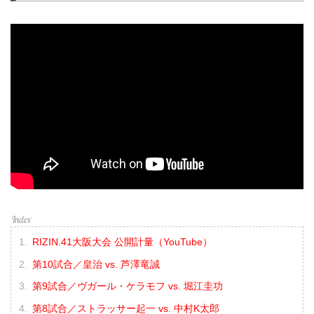
RIZIN.41大阪大会 公開計量（YouTube）
第10試合／皇治 vs. 芦澤竜誠
第9試合／ヴガール・ケラモフ vs. 堀江圭功
第8試合／ストラッサー起一 vs. 中村K太郎