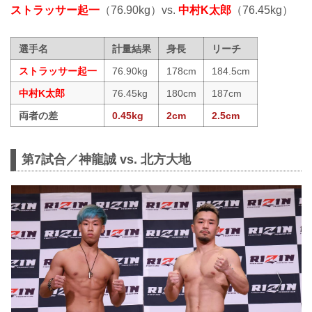
ストラッサー起一
（76.90kg）vs.
中村K太郎
（76.45kg）
選手名
計量結果
身長
リーチ
ストラッサー起一
76.90kg
178cm
184.5cm
中村K太郎
76.45kg
180cm
187cm
両者の差
0.45kg
2cm
2.5cm
第7試合／神龍誠 vs. 北方大地