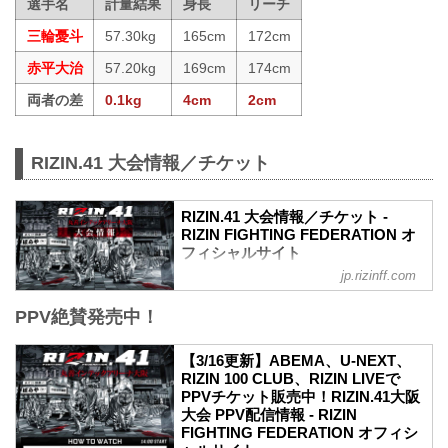
選手名
計量結果
身長
リーチ
三輪憂斗
57.30kg
165cm
172cm
赤平大治
57.20kg
169cm
174cm
両者の差
0.1kg
4cm
2cm
RIZIN.41 大会情報／チケット
RIZIN.41 大会情報／チケット -
RIZIN FIGHTING FEDERATION オ
フィシャルサイト
jp.rizinff.com
MOVIE
【Trailer】RIZIN.41 in 丸善インテックア
PPV絶賛発売中！
リーナ大阪
youtu.be
RIZIN.41 大会概要
【3/16更新】ABEMA、U-NEXT、
開催日時
RIZIN 100 CLUB、RIZIN LIVEで
2023年4月1日（土）12:30開場 / 14:00開
PPVチケット販売中！RIZIN.41大阪
始
大会 PPV配信情報 - RIZIN
※オープニングファイトは13:00開始
FIGHTING FEDERATION オフィシ