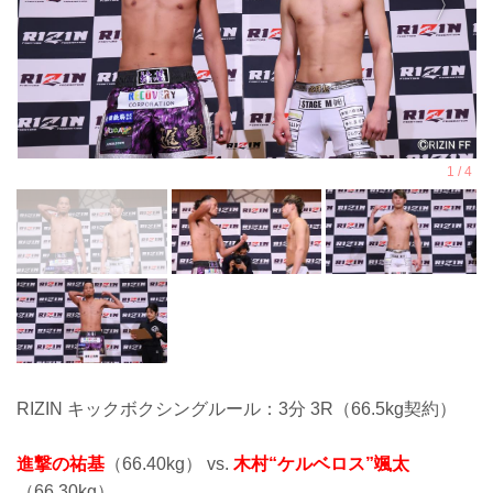
RIZIN キックボクシングルール：3分 3R（66.5kg契約）
進撃の祐基
（66.40kg） vs.
木村“ケルベロス”颯太
（66.30kg）