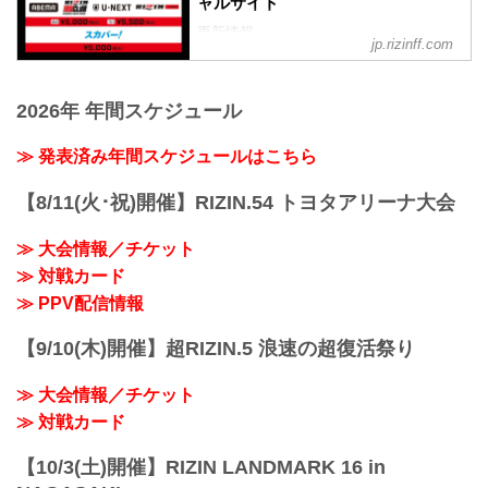
終了予定時間
ャルサイト
19:00〜20:00頃
更新情報
※試合内容、イベント進行によって終了
jp.rizinff.com
3/16（木）更新
予定時間が前後することがありますので
RIZIN LIVEでPPVチケットの販売がスタ
ご了承ください。
ート！
会場
2026年 年間スケジュール
4月1日（土）丸善インテックアリーナ大
丸善インテックアリーナ大阪（大阪市中
阪にて開催されるRIZIN.41大阪大会の
央体育館）
≫ 発表済み年間スケジュールはこちら
PPV配信チケットがABEMA、U-NEXT、
Osaka Metro中央線「朝潮橋」 2A出口す
RIZIN 100 CLUB、RIZIN LIVEで絶賛販売
ぐ
中だ！
【8/11(火･祝)開催】RIZIN.54 トヨタアリーナ大会
アクセス | 丸...
会場に来れない方はお好きな配信サービ
スで、RIZIN.41大阪大会を全試合リアル
≫ 大会情報／チケット
タイムで視聴しよう！
≫ 対戦カード
PPV配信スケジュール一覧
配信日時 料金 配信媒体 アーカイブ
≫ PPV配信情報
期間 応援
コード 番組名・その他
【9/10(木)開催】超RIZIN.5 浪速の超復活祭り
4/1(土...
≫ 大会情報／チケット
≫ 対戦カード
【10/3(土)開催】RIZIN LANDMARK 16 in