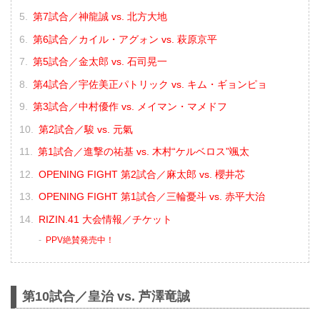
第7試合／神龍誠 vs. 北方大地
第6試合／カイル・アグォン vs. 萩原京平
第5試合／金太郎 vs. 石司晃一
第4試合／宇佐美正パトリック vs. キム・ギョンピョ
第3試合／中村優作 vs. メイマン・マメドフ
第2試合／駿 vs. 元氣
第1試合／進撃の祐基 vs. 木村“ケルベロス”颯太
OPENING FIGHT 第2試合／麻太郎 vs. 櫻井芯
OPENING FIGHT 第1試合／三輪憂斗 vs. 赤平大治
RIZIN.41 大会情報／チケット
PPV絶賛発売中！
第10試合／皇治 vs. 芦澤竜誠