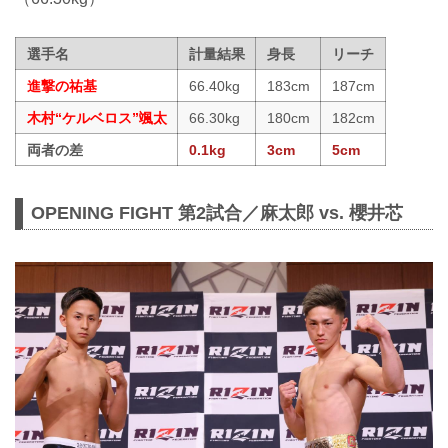
選手名
計量結果
身長
リーチ
進撃の祐基
66.40kg
183cm
187cm
木村“ケルベロス”颯太
66.30kg
180cm
182cm
両者の差
0.1kg
3cm
5cm
OPENING FIGHT 第2試合／麻太郎 vs. 櫻井芯