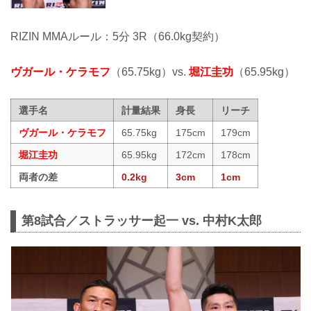
RIZIN MMAルール：5分 3R（66.0kg契約）
ヴガール・ケラモフ
（65.75kg）vs.
堀江圭功
（65.95kg）
選手名
計量結果
身長
リーチ
ヴガール・ケラモフ
65.75kg
175cm
179cm
堀江圭功
65.95kg
172cm
178cm
両者の差
0.2kg
3cm
1cm
第8試合／ストラッサー起一 vs. 中村K太郎