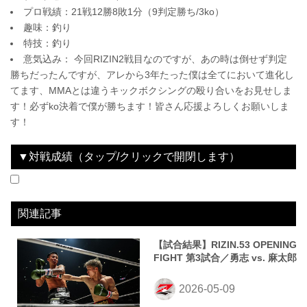
プロ戦績：21戦12勝8敗1分（9判定勝ち/3ko）
趣味：釣り
特技：釣り
意気込み： 今回RIZIN2戦目なのですが、あの時は倒せず判定
勝ちだったんですが、アレから3年たった僕は全てにおいて進化し
てます、MMAとは違うキックボクシングの殴り合いをお見せしま
す！必ずko決着で僕が勝ちます！皆さん応援よろしくお願いしま
す！
▼対戦成績（タップ/クリックで開閉します）
2023.04.01
RIZIN.41
WIN
2026.05.10
RIZIN.53
LOSE
vs
vs
櫻井芯
勇志
3R 判定 （3-0）
3R 判定（0-3）
関連記事
【試合結果】RIZIN.53 OPENING
FIGHT 第3試合／勇志 vs. 麻太郎