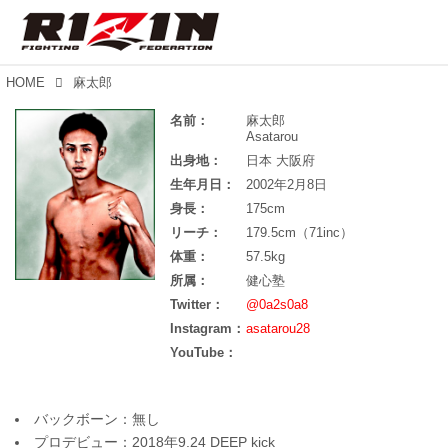
HOME
麻太郎
名前：
麻太郎
Asatarou
出身地：
日本 大阪府
生年月日：
2002年2月8日
身長：
175cm
リーチ：
179.5cm（71inc）
体重：
57.5kg
所属：
健心塾
Twitter：
@0a2s0a8
Instagram：
asatarou28
YouTube：
バックボーン：無し
プロデビュー：2018年9.24 DEEP kick