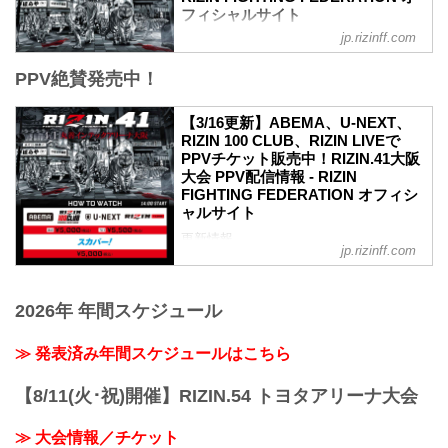
フィシャルサイト
jp.rizinff.com
MOVIE
【Trailer】RIZIN.41 in 丸善インテックア
PPV絶賛発売中！
リーナ大阪
youtu.be
RIZIN.41 大会概要
【3/16更新】ABEMA、U-NEXT、
開催日時
RIZIN 100 CLUB、RIZIN LIVEで
2023年4月1日（土）12:30開場 / 14:00開
PPVチケット販売中！RIZIN.41大阪
始
大会 PPV配信情報 - RIZIN
※オープニングファイトは13:00開始
FIGHTING FEDERATION オフィシ
終了予定時間
ャルサイト
19:00〜20:00頃
更新情報
※試合内容、イベント進行によって終了
jp.rizinff.com
3/16（木）更新
予定時間が前後することがありますので
RIZIN LIVEでPPVチケットの販売がスタ
ご了承ください。
ート！
会場
2026年 年間スケジュール
4月1日（土）丸善インテックアリーナ大
丸善インテックアリーナ大阪（大阪市中
阪にて開催されるRIZIN.41大阪大会の
央体育館）
≫ 発表済み年間スケジュールはこちら
PPV配信チケットがABEMA、U-NEXT、
Osaka Metro中央線「朝潮橋」 2A出口す
RIZIN 100 CLUB、RIZIN LIVEで絶賛販売
ぐ
中だ！
【8/11(火･祝)開催】RIZIN.54 トヨタアリーナ大会
アクセス | 丸...
会場に来れない方はお好きな配信サービ
スで、RIZIN.41大阪大会を全試合リアル
≫ 大会情報／チケット
タイムで視聴しよう！