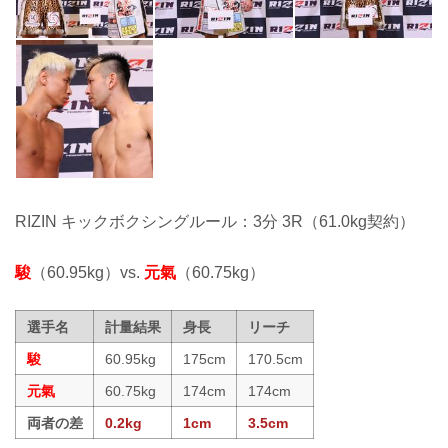
RIZIN キックボクシングルール：3分 3R（61.0kg契約）
駿
（60.95kg）vs.
元氣
（60.75kg）
選手名
計量結果
身長
リーチ
駿
60.95kg
175cm
170.5cm
元氣
60.75kg
174cm
174cm
両者の差
0.2kg
1cm
3.5cm