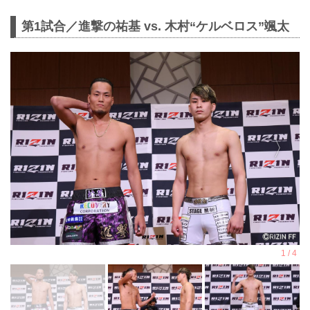
第1試合／進撃の祐基 vs. 木村“ケルベロス”颯太