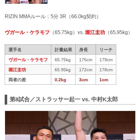
RIZIN MMAルール：5分 3R（66.0kg契約）
ヴガール・ケラモフ
（65.75kg）vs.
堀江圭功
（65.95kg）
選手名
計量結果
身長
リーチ
ヴガール・ケラモフ
65.75kg
175cm
179cm
堀江圭功
65.95kg
172cm
178cm
両者の差
0.2kg
3cm
1cm
第8試合／ストラッサー起一 vs. 中村K太郎