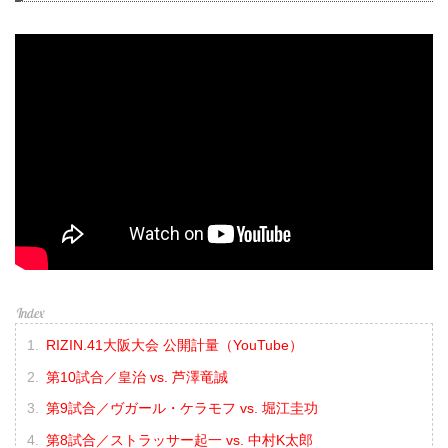
RIZIN.41大阪大会 公開計量（YouTube）
第10試合／皇治 vs. 芦澤竜誠
第9試合／ヴガール・ケラモフ vs. 堀江圭功
第8試合／ストラッサー起一 vs. 中村K太郎