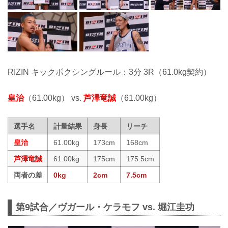
RIZIN キックボクシングルール：3分 3R（61.0kg契約）
皇治
（61.00kg） vs.
芦澤竜誠
（61.00kg）
選手名
計量結果
身長
リーチ
皇治
61.00kg
173cm
168cm
芦澤竜誠
61.00kg
175cm
175.5cm
両者の差
0kg
2cm
7.5cm
第9試合／ヴガール・ケラモフ vs. 堀江圭功