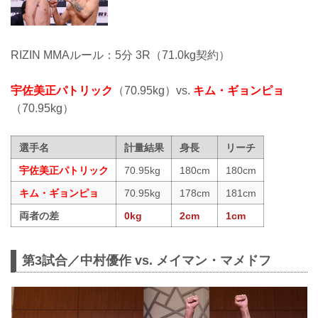
RIZIN MMAルール：5分 3R（71.0kg契約）
宇佐美正パトリック
（70.95kg）vs.
キム・ギョンピョ
（70.95kg）
選手名
計量結果
身長
リーチ
宇佐美正パトリック
70.95kg
180cm
180cm
キム・ギョンピョ
70.95kg
178cm
181cm
両者の差
0kg
2cm
1cm
第3試合／中村優作 vs. メイマン・マメドフ