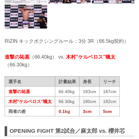
RIZIN キックボクシングルール：3分 3R（66.5kg契約）
進撃の祐基
（66.40kg） vs.
木村“ケルベロス”颯太
（66.30kg）
選手名
計量結果
身長
リーチ
進撃の祐基
66.40kg
183cm
187cm
木村“ケルベロス”颯太
66.30kg
180cm
182cm
両者の差
0.1kg
3cm
5cm
OPENING FIGHT 第2試合／麻太郎 vs. 櫻井芯