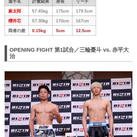
選手名
計量結果
身長
リーチ
麻太郎
57.45kg
175cm
179.5cm
櫻井芯
57.30kg
170cm
167cm
両者の差
0.15kg
5cm
12.5cm
OPENING FIGHT 第1試合／三輪憂斗 vs. 赤平大
治