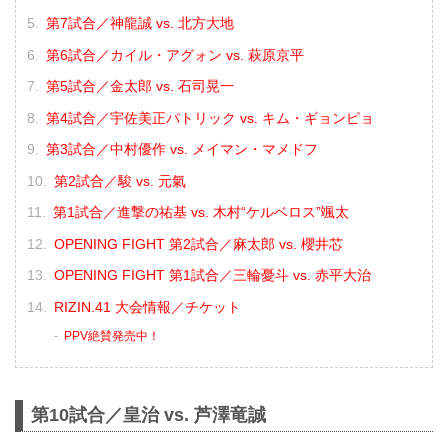
第7試合／神龍誠 vs. 北方大地
第6試合／カイル・アグォン vs. 萩原京平
第5試合／金太郎 vs. 石司晃一
第4試合／宇佐美正パトリック vs. キム・ギョンピョ
第3試合／中村優作 vs. メイマン・マメドフ
第2試合／駿 vs. 元氣
第1試合／進撃の祐基 vs. 木村“ケルベロス”颯太
OPENING FIGHT 第2試合／麻太郎 vs. 櫻井芯
OPENING FIGHT 第1試合／三輪憂斗 vs. 赤平大治
RIZIN.41 大会情報／チケット
PPV絶賛発売中！
第10試合／皇治 vs. 芦澤竜誠