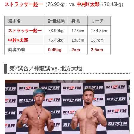
ストラッサー起一
（76.90kg）vs.
中村K太郎
（76.45kg）
選手名
計量結果
身長
リーチ
ストラッサー起一
76.90kg
178cm
184.5cm
中村K太郎
76.45kg
180cm
187cm
両者の差
0.45kg
2cm
2.5cm
第7試合／神龍誠 vs. 北方大地