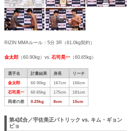
RIZIN MMAルール：5分 3R（61.0kg契約）
金太郎
（60.90kg）vs.
石司晃一
（60.65kg）
選手名
計量結果
身長
リーチ
金太郎
60.90kg
167cm
166cm
石司晃一
60.65kg
175cm
181cm
両者の差
0.25kg
8cm
15cm
第4試合／宇佐美正パトリック vs. キム・ギョン
ピョ