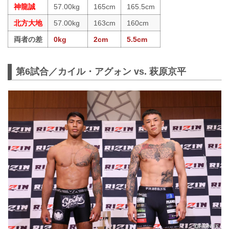
神龍誠
57.00kg
165cm
165.5cm
北方大地
57.00kg
163cm
160cm
両者の差
0kg
2cm
5.5cm
第6試合／カイル・アグォン vs. 萩原京平