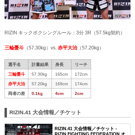
RIZIN キックボクシングルール：3分 3R（57.5kg契約）
三輪憂斗
（57.30kg）vs.
赤平大治
（57.20kg）
選手名
計量結果
身長
リーチ
三輪憂斗
57.30kg
165cm
172cm
赤平大治
57.20kg
169cm
174cm
両者の差
0.1kg
4cm
2cm
RIZIN.41 大会情報／チケット
RIZIN.41 大会情報／チケット -
RIZIN FIGHTING FEDERATION オ