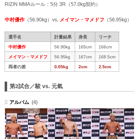
RIZIN MMAルール：5分 3R（57.0kg契約）
中村優作
（56.90kg）vs.
メイマン・マメドフ
（56.95kg）
選手名
計量結果
身長
リーチ
中村優作
56.90kg
165cm
166cm
メイマン・マメドフ
56.95kg
167cm
168.5cm
両者の差
0.05kg
2cm
2.5cm
第2試合／駿 vs. 元氣
4