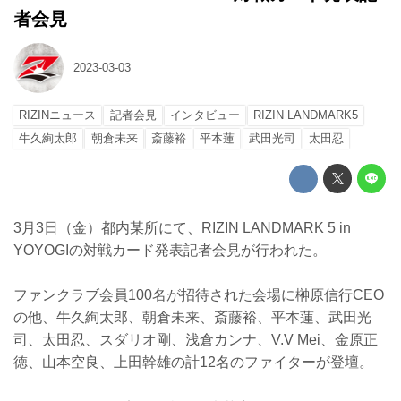
者会見
2023-03-03
RIZINニュース
記者会見
インタビュー
RIZIN LANDMARK5
牛久絢太郎
朝倉未来
斎藤裕
平本蓮
武田光司
太田忍
3月3日（金）都内某所にて、RIZIN LANDMARK 5 in
YOYOGIの対戦カード発表記者会見が行われた。
ファンクラブ会員100名が招待された会場に榊原信行CEO
の他、牛久絢太郎、朝倉未来、斎藤裕、平本蓮、武田光
司、太田忍、スダリオ剛、浅倉カンナ、V.V Mei、金原正
徳、山本空良、上田幹雄の計12名のファイターが登壇。