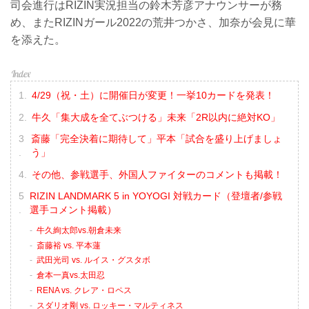
司会進行はRIZIN実況担当の鈴木芳彦アナウンサーが務
め、またRIZINガール2022の荒井つかさ、加奈が会見に華
を添えた。
4/29（祝・土）に開催日が変更！一挙10カードを発表！
牛久「集大成を全てぶつける」未来「2R以内に絶対KO」
斎藤「完全決着に期待して」平本「試合を盛り上げましょ
う」
その他、参戦選手、外国人ファイターのコメントも掲載！
RIZIN LANDMARK 5 in YOYOGI 対戦カード（登壇者/参戦
選手コメント掲載）
牛久絢太郎vs.朝倉未来
斎藤裕 vs. 平本蓮
武田光司 vs. ルイス・グスタボ
倉本一真vs.太田忍
RENA vs. クレア・ロペス
スダリオ剛 vs. ロッキー・マルティネス