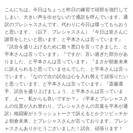
こんにちは。今日はちょっと昨日の練習で頭部を強打して
しまい、大きい声を出せないので通訳を呼んでいます。通
訳のプレシャスさんです。代わりに今日は喋ってもらおう
と思います。（以下、プレシャスさん）『今日は皆さんに
謝罪をしたいと思います、と平本さんは言っています』
『試合を盛り上げるために散々悪口を言ってきました、と
平本さんは言っています』『ですが、言い過ぎた部分があ
りました、と平本さんは言っています』『まさか朝倉未来
に訴えられると思っていませんでした、と平本さんは言っ
ています』『なので次の試合は心を入れ替えて頑張りたい
と思っています、と平本さんは言っています』『斎藤選
手、試合を盛り上げましょう、と平本さんは言っていま
す。えー、私からも良いですか？』（平本とプレシャスさ
んの位置が入れ替わり、プレシャスさんの言葉を平本が通
訳）格闘家がトラッシュトークで訴えるとかクソビッチか
よ朝倉未来、とプレシャスさんが言っております。プレシ
ャスさんありがとうございました！試合、頑張ります！