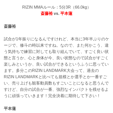
RIZIN MMAルール：5分3R（66.0kg）
斎藤裕
vs.
平本蓮
斎藤裕
試合が1年振りになるんですけれど、本当に3年半ぶりのケ
ージで、修斗の時以来ですね。なので、また何かこう、違
う気持ちで練習に対しても取り組んでいて、すごく良い状
態と言うか、心と身体が今、良い状態なので試合がすごく
楽しみというか、良い試合ができるというふうに思ってい
ます。多分このRIZIN LANDMARK大会って、過去の
RIZIN LANDMARKと比べても規模とか選手とか一番すご
い、売り上げも観客動員数もすごいことになると思うんで
すけど、自分の試合が一番、強烈なインパクトを残せるよ
うに頑張っていきます！完全決着に期待して下さい！
平本蓮