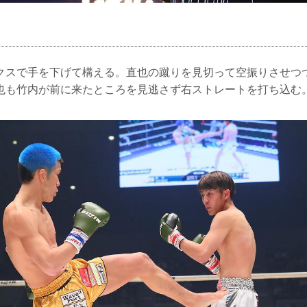
クスで手を下げて構える。直也の蹴りを見切って空振りさせつ
也も竹内が前に来たところを見逃さず右ストレートを打ち込む