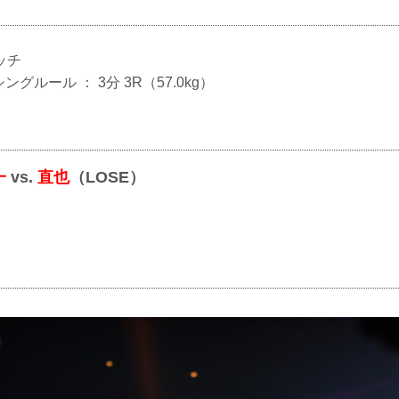
ッチ
シングルール ： 3分 3R（57.0kg）
一
vs.
直也
（LOSE）