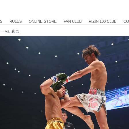
US
RULES
ONLINE STORE
FAN CLUB
RIZIN 100 CLUB
CO
一 vs. 直也