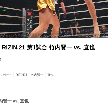
 - ここをクリックして引用元(テキスト)を入力(省略可) / site.to.link.com - ここをク
IZIN.21 第1試合 竹内賢一 vs. 直也
2
レポート
RIZIN21
竹内賢一
直也
 竹内賢一 vs. 直也