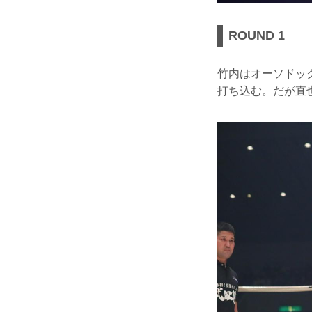
ROUND 1
竹内はオーソドッ
打ち込む。だが直