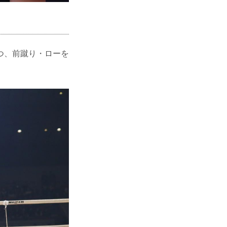
つ、前蹴り・ローを
。