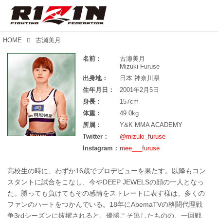
HOME
古瀬美月
名前：
古瀬美月
Mizuki Furuse
出身地：
日本 神奈川県
生年月日：
2001年2月5日
身長：
157cm
体重：
49.0kg
所属：
Y&K MMA ACADEMY
Twitter：
@mizuki_furuse
Instagram：
mee___furuse
高校生の時に、わずか16歳でプロデビューを果たす。以降もコン
スタントに試合をこなし、今やDEEP JEWELSの顔の一人となっ
た。勝っても負けてもその感情をストレートに表す様は、多くの
ファンのハートをつかんでいる。18年にAbemaTVの格闘代理戦
争3rdシーズンに抜擢されると、優勝こそ逃したものの、一回戦