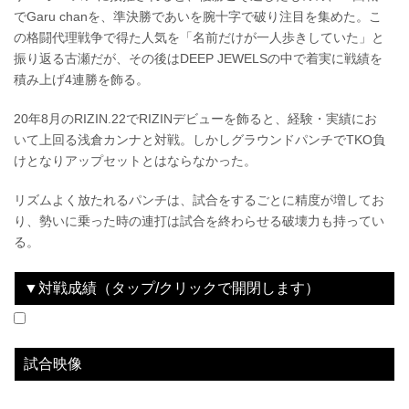
でGaru chanを、準決勝であいを腕十字で破り注目を集めた。こ
の格闘代理戦争で得た人気を「名前だけが一人歩きしていた」と
振り返る古瀬だが、その後はDEEP JEWELSの中で着実に戦績を
積み上げ4連勝を飾る。
20年8月のRIZIN.22でRIZINデビューを飾ると、経験・実績にお
いて上回る浅倉カンナと対戦。しかしグラウンドパンチでTKO負
けとなりアップセットとはならなかった。
リズムよく放たれるパンチは、試合をするごとに精度が増してお
り、勢いに乗った時の連打は試合を終わらせる破壊力も持ってい
る。
▼対戦成績（タップ/クリックで開閉します）
2020.08.09
RIZIN.22 - STARTING OVER -
LOSE
vs
浅倉カンナ
1R 1分35秒 TKO（レフェリーストップ：グラウンドパンチ）
試合映像