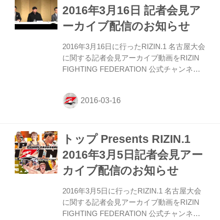
2016年3月16日 記者会見ア
ーカイブ配信のお知らせ
2016年3月16日に行ったRIZIN.1 名古屋大会
に関する記者会見アーカイブ動画をRIZIN
FIGHTING FEDERATION 公式チャンネル
にて公開中です。 RIZIN FIGHTING
FEDERATION RIZIN FIGHTING
FEDERATIONが行うイベントに関する会
見・プロモーション映像を公開いたしま
す。 YouTube RIZIN FIGHTING
トップ Presents RIZIN.1
FEDERATION 公式チャンネル 名称： トッ
プ Presents RIZIN.1 日時： 2016年4月17日
2016年3月5日記者会見アー
（日） 開場： 14時00分／開始：15時00分
カイブ配信のお知らせ
会場： 日本ガイシホール 主催： RIZIN...
2016年3月5日に行ったRIZIN.1 名古屋大会
に関する記者会見アーカイブ動画をRIZIN
FIGHTING FEDERATION 公式チャンネル