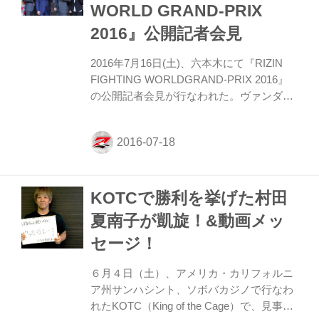
WORLD GRAND-PRIX
ら チケット情報詳細はこちら
2016』公開記者会見
2016年7月16日(土)、六本木にて『RIZIN
FIGHTING WORLDGRAND-PRIX 2016』
の公開記者会見が行なわれた。ヴァンダレ
イ・シウバ、ミルコ・クロコップ、藤田和
之、バルトら無差別級トーナメント参戦者
と、ワンマッチでの参戦の所英男、才賀紀
左衛門、山本アーセン、村田夏南子、
RENAなど出場予定選手たちが参加した。
KOTCで勝利を挙げた村田
ワンマッチでは、アンディ・サワー vs ダ
ロン・クルックシャック、クロン・グレイ
夏南子が凱旋！&動画メッ
シー vs 所英男、才賀紀左衛門 vs 山本アー
セージ！
セン。無差別級トーナメントでは、藤田和
之vsバルトが決定した。 その注目の記者会
６月４日（土）、アメリカ・カリフォルニ
見のアーカイブ動画を公開する！ この動画
ア州サンハシント、ソボバカジノで行なわ
で、つ...
れたKOTC（King of the Cage）で、見事勝