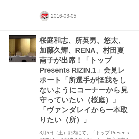
にて公開中です。 皆さん是非御覧くださ
い！ YouTube RIZIN FIGHTING
FEDERATION 公式チャンネル 名称： トッ
プ Presents RIZIN.1 日時： 2016年4月17日
（日） 開場： 14時00分／開始：15時00分
桜庭和志、所英男、悠太、
会場： 日本ガイシホール 主催： RIZIN
FIGHTING FEDERATION 特別協賛： 株式
加藤久輝、RENA、村田夏
会社トップ 協力： 東海テレビ放送 アクセ
南子が出席！「トップ
ス： 日本ガイシホール 愛知県名古屋市南
区東...
Presents RIZIN.1」会見レ
ポート「所選手が怪我をし
ないようにコーナーから見
守っていたい（桜庭）」
「ヴァンダレイから一本取
りたい（所）」
3月5日（土）都内にて、「トップ Presents