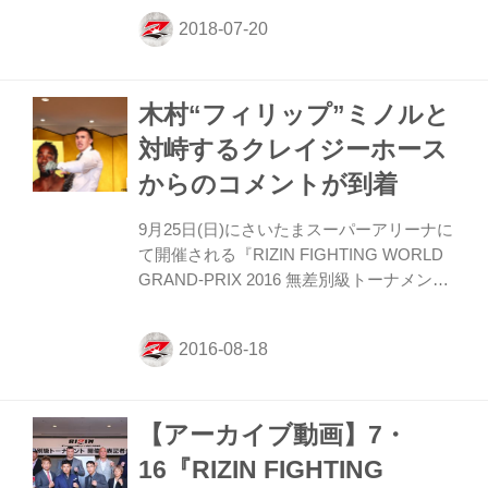
画をプレゼント！ファンクラブに入会する
なら今がチャンス！ キャンペーン概要 対
象期間中にRIZIN FF オフィシャルファンク
ラブ強者ノ巣にご入会し、本キャンペーン
木村“フィリップ”ミノルと
に応募された方の中から抽選で、人気ファ
イターからあなただけのコメント（メッセ
対峙するクレイジーホース
ージ）動画をプレゼント致します。 ■対象
からのコメントが到着
期間 2018年7月20日（金）〜2018年8月13
日（月）20：00 ■対象者 対象期間中に
9月25日(日)にさいたまスーパーアリーナに
RIZIN FF オフィシャルファンクラブ強者ノ
て開催される『RIZIN FIGHTING WORLD
巣へ新規...
GRAND-PRIX 2016 無差別級トーナメント
開幕戦』にて、K-1ファイター 木村“フィリ
ップ”ミノルと対戦する、チャールズ・“ク
レイジー・ホース”・ベネットよりコメント
動画が到着した。 キャリア59戦のベテラン
チャールズ・“クレイジー・ホース”・ベネ
【アーカイブ動画】7・
ットとMMA初戦の木村“フィリップ”ミノ
ル、試合後凱歌をあげるのはどっちだ!? 対
16『RIZIN FIGHTING
戦カード、参戦戦選手等、大会概要はこち