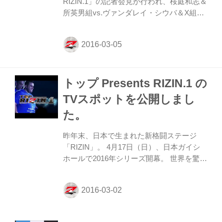
RIZIN.1」の記者会見が行われ、桜庭和志＆
所英男組vs.ヴァンダレイ・シウバ＆X組の
グラップリングダブルバウト（タッグマッ
チ）、悠太vs.加藤久輝のスペシャルワンマ
ッチ、そしてRENA、村田夏南子の正式参
戦が発表された。 会見には、榊原信行
RIZIN実行委員長、髙田延彦RIZIN統括本部
トップ Presents RIZIN.1 の
長、桜庭和志、所英男、RENA、村田夏南
子、悠太、加藤久輝が登壇。榊原実行委員
TVスポットを公開しまし
長は「世界のみなさんにRIZINが愛しても
た。
らえるようになるためには、この一年が勝
負の一年。第一弾の発表が遅れてしまった
昨年末、日本で生まれた新格闘ステージ
が、ここからは怒涛の勢いで発表してい
「RIZIN」。 4月17日（日）、日本ガイシ
く」と意気込みを語...
ホールで2016年シリーズ開幕。 世界を驚か
す伝説の幕開け。 名称： トップ Presents
RIZIN.1 日時： 2016年4月17日（日） 開
場： 14時00分／開始：15時00分 会場： 日
本ガイシホール 主催： RIZIN FIGHTING
FEDERATION 特別協賛： 株式会社トップ