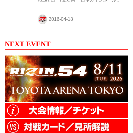
RIZIN.1』（愛知県・ 日本ガイシホール）
を終え、RIZIN FIGHING FEDERATIONは
19日（火）、記者会見を行なう。この会見
には先日の試合に参戦した選手たちも登
場。 そして、気になる今後の動きも発表す
る予定となっている。さらに、この会見の
模様はインターネットでも生中継が予定さ
NEXT EVENT
れており絶対に見逃すことはできない！
◼︎2016年4月19日(火) ◼︎榊原信行RIZIN実行
委員長、髙田延彦RIZIN統括本部長、桜庭
和志、ヴァンダレイ・シウバ、所英男、ギ
ャビ・ガルシア、RENA、村田夏南子 ◼︎...