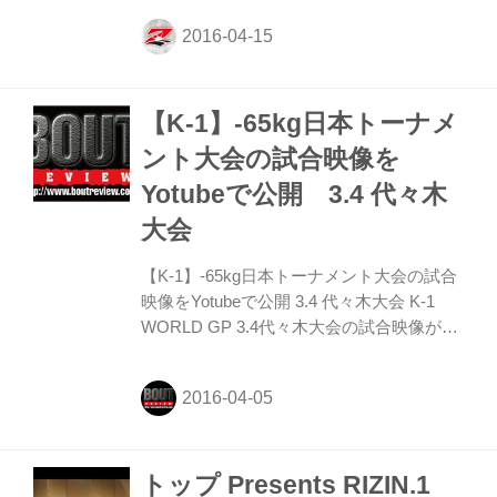
で開催される『トップ Presents RIZIN.1』
に出場し、グラップリングダブルバウトで
桜庭和志＆所英男組と対戦する、ヴァンダ
レイ・シウバ＆田村潔司が公開練習を行な
【K-1】-65kg日本トーナメ
った。 その練習の様子とインタビューを動
画にて配信！ 名称： トップ Presents
ント大会の試合映像を
RIZIN.1 日時： 2016年4月17日（日） 開
Yotubeで公開 3.4 代々木
場： 14時00分 開始： 15時00分 会場： 日
本ガイシホール 主催： RIZIN ...
大会
【K-1】-65kg日本トーナメント大会の試合
映像をYotubeで公開 3.4 代々木大会 K-1
WORLD GP 3.4代々木大会の試合映像が4.4
よりK-1 WORLD GPのYotube公式チャンネ
ルで公開。毎朝10時に更新予定。
トップ Presents RIZIN.1