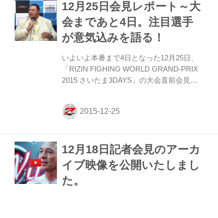
12月25日会見レポート～大
協力： 東海テレビ放送 アクセス： 日本ガ
イシホール 愛知県名古屋市南区東又兵ヱ町
会まであと4日。注目選手
5丁目1番地の16 【交通】 JR東海道本線 笠
が意気込みを語る！
寺駅 徒歩3分 Twitter： @rizin_PR
Facebook：
いよいよ本番まで4日となった12月25日、
「RIZIN FIGHING WORLD GRAND-PRIX
2015 さいたま3DAYS」の大会直前会見が
開かれた。会見には、榊原信行RIZIN実行
委員長、髙田延彦大会統括本部長、バル
ト、シング・心・ジャディブ、RENA、曙
太郎、RIZINガールらが登壇した。
12月18日記者会見のアーカ
イブ映像を公開いたしまし
た。