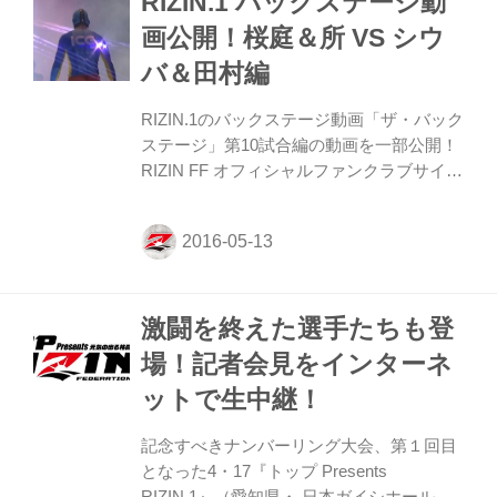
RIZIN.1 バックステージ動
で佐々木を終始圧倒し、1R4分36秒でTKO
画公開！桜庭＆所 VS シウ
勝利した。 世界との壁を見せつけられた
バ＆田村編
佐々木だが、最後まで退がることなく相手
に向かい続けた。その裏にはこの試合に懸
RIZIN.1のバックステージ動画「ザ・バック
けるなみなみならぬ想いがあったから。
ステージ」第10試合編の動画を一部公開！
そ...
RIZIN FF オフィシャルファンクラブサイト
強者ノ巣（仮）内にて会員限定にて、この
動画の全編を公開中だ。 これからも続々と
格闘技ファンが見逃せないコンテンツがア
ップされる予定。 なお、今なら8月末まで
に1ヶ月分の利用料をお支払いいただく
激闘を終えた選手たちも登
と、お支払い翌月から8月末まで無料でご
利用いただく事が可能だ。 強者ノ巣(仮)、
場！記者会見をインターネ
動画全編公開ページはこちら
ットで生中継！
記念すべきナンバーリング大会、第１回目
となった4・17『トップ Presents