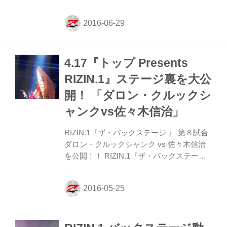
利を挙げた村田夏南子が日本に帰った来
た。試合中、対戦相手の蹴り上げによって
負傷していた右目の腫れも引き、元気な姿
を見せてくれた。 先日お亡くなりになられ
たお祖母様へのメッセージと今後の抱負に
4.17『トップ Presents
ついて語ってくれた。
RIZIN.1』ステージ裏を大公
開！ 「ダロン・クルックシ
ャンクvs佐々木信治」
R­IZIN.1『ザ・バックステージ 』 第８試合
ダロン・クルックシャンク vs 佐々木信治
を公開！！ RIZIN.1『ザ・バックステージ
』第8試合（予告編 ） 4.17『トップ
Presents RIZIN.1』、MMAスペシャルワン
マッチで行なわれた第８試合は、RIZINの
歴史にも残る衝撃的な試合となった。元
UFCファイターでもあり経験豊富なダロ
ン・クルックシャンクは殺気にも近い攻撃