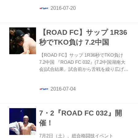
コロが前回大会に続き連続参戦し、無差別
級トーナメントのリザーブマッチとして、
ミョン・ホンマンと対戦する。
【ROAD FC】サップ 1R36
秒でTKO負け 7.2中国
【ROAD FC】サップ 1R36秒でTKO負け
7.2中国 『ROAD FC 032』(7.2中国湖南大
会)試合結果。試合前から舌戦を繰り広げて
いたアオルコロ VS ボブ・サップ戦は、
1R36秒でアオルコロがTKO勝ちを収めた。
7・2『ROAD FC 032』開
催！
7月2日（土）、総合格闘技イベント