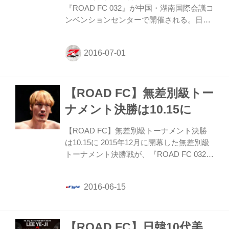
『ROAD FC 032』が中国・湖南国際会議コ
ンベンションセンターで開催される。日本
でもおなじみのボブ・サップや昨年末、
RIZINにも出場したキム・スーチョルなど
が出場予定。さらにDEEPで活躍する華
DATE（TEAM DATE）が、ROAD FC期待
の新鋭・イ・イェジ（韓国）と対戦する注
【ROAD FC】無差別級トー
目の女子対決が行なわれる。人気ファイタ
ー法DATEも参戦！ なお、この大会はアフ
ナメント決勝は10.15に
リカTVで無料視聴することができる。世界
各地で開催される格闘技イベントをチェッ
【ROAD FC】無差別級トーナメント決勝
クしよう！ 全対戦カード ＜無差別級／5分
は10.15に 2015年12月に開幕した無差別級
3R＞ ボブ・サップ（米国） vs アオルコロ
トーナメント決勝戦が、『ROAD FC 032』
（中国） ＜女子56...
(10.15中国湖南大会)にて行われる事が発表
された。 決勝は、チェ・ホンマン VS マイ
ティー・モーで争われる。
【ROAD FC】日韓10代美