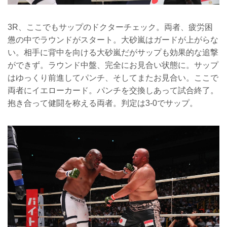
3R、ここでもサップのドクターチェック。両者、疲労困
憊の中でラウンドがスタート。大砂嵐はガードが上がらな
い。相手に背中を向ける大砂嵐だがサップも効果的な追撃
ができず。ラウンド中盤、完全にお見合い状態に。サップ
はゆっくり前進してパンチ、そしてまたお見合い。ここで
両者にイエローカード。パンチを交換しあって試合終了。
抱き合って健闘を称える両者。判定は3-0でサップ。