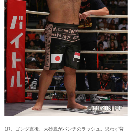
1R、ゴング直後、大砂嵐がパンチのラッシュ。思わず背