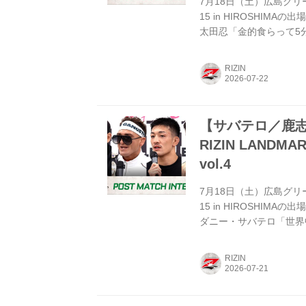
7月18日（土）広島グリーンア
15 in HIROSHIM
太田忍「金的食らって5
──試合後の率直な感想
悔しいですね。1ラウン
RIZIN
し、自分のペースで進め
勝てる試合落としちゃった
【サバテロ／鹿志村
RIZIN LANDM
vol.4
7月18日（土）広島グリーンア
15 in HIROSHIM
ダニー・サバテロ「世界
をお聞かせいただけます
ですね。すごく気分が良
RIZIN
ではフィニッシュしろと
すよね。タイトルマッチ
す...