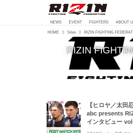
NEWS
EVENT
FIGHTERS
ABOUT 
HOME
Sites
RIZIN FIG
【ヒロヤ／太田
abc presents 
インタビュー vol