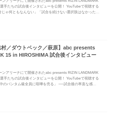
リーナにて開催されたabc presents RIZIN LANDMARK
Aの出場選手たちの試合後インタビューを公開！ YouTubeで視聴する
分じゃ何ともなんない」「試合を続けない選択肢はなかった」
をお聞かせいただけますか。 太田 いや、本当にめちゃくちゃ
ドは自分がやりたいことは比較的できてたかなという風に思う
られてたかなと思うんですけど、負けといてアレですけど、
なっていう感じはありますね。 ──対戦相手と実際...
／ダウトベック／萩原】abc presents
ARK 15 in HIROSHIMA 試合後インタビュー
リーナにて開催されたabc presents RIZIN LANDMARK
Aの出場選手たちの試合後インタビューを公開！ YouTubeで視聴する
中のバンタム級全員に喧嘩を売る」 ──試合後の率直な感想
か。 サバテロ もう本当に今は何も考えられないぐらい有頂天
くて、とにかく興奮しています、みんな俺にタイトルマッチ
言っていた。やっぱりフィニッシュができてすごく嬉しいで
をフィニッシュで飾って防衛できるのはすごくいい気分で