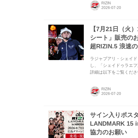
『RIZIN史上最大の超絶
RIZIN
に開催！！！ - RIZIN 
待たせしました。 9月10
【7月21日（火
シート」販売のお知ら
超RIZIN.5 浪
ラジャブアリ・シェイドゥ
し、「シェイドゥラエフ
詳細は以下をご覧くださいま
種 シェイドゥラエフ選手
シェイドゥラエフ選手バ
RIZIN
応援シートS席（特典付
意事項 ※「シェイドゥ
販売します。...
サイン入りポスターを
LANDMARK 1
協力のお願い