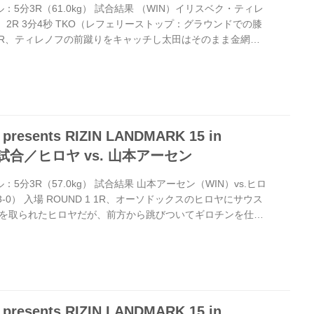
ール：5分3R（61.0kg） 試合結果 （WIN）イリスベク・ティレ
SE） 2R 3分4秒 TKO（レフェリーストップ：グラウンドでの膝
 1 1R、ティレノフの前蹴りをキャッチし太田はそのまま金網に
。しかしティレノフがグラウンドから返し、立ち上がって太
背中のティレノフをかわして向き合うと金網に押し込み、隙
ギロチンチョーク。 だがこれをティレノフは金網に押し込ん
のバックをうかがった後で体を離す。ティレノフのジャブと
esents RIZIN LANDMARK 15 in
第9試合／ヒロヤ vs. 山本アーセン
ール：5分3R（57.0kg） 試合結果 山本アーセン（WIN）vs.ヒロ
（3-0） 入場 ROUND 1 1R、オーソドックスのヒロヤにサウス
を取られたヒロヤだが、前方から跳びついてギロチンを仕掛
に思われたが、アーセンは時間を掛けながらも確実に抜き攻
ヤは立ち上がって体を離す。組みに出るアーセンだが、ヒロヤ
ーセンの組みを進行させない。 ROUND 2 2R、アーセンは
を連係するが、ヒロヤは倒れずにこらえ、逆にアーセンを押
esents RIZIN LANDMARK 15 in