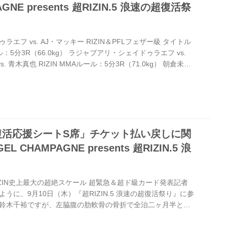
GNE presents 超RIZIN.5 浪速の超復活祭
エフ vs. AJ・マッキー RIZIN＆PFLフェザー級 タイトル
ール：5分3R（66.0kg） ラジャブアリ・シェイドゥラエフ vs.
. 青木真也 RIZIN MMAルール：5分3R（71.0kg） 朝倉未来
サトシ・ソウザ vs. 野村駿太 RIZIN MMAルール：5分
ト・サトシ・ソウザ vs. 野村駿太 カルシャガ・ダウトベック vs.
ール：5分3R（66.0kg） カルシャガ・ダウトベック vs. 平本蓮
復活応援シートS席」チケット払い戻しに関
CHAMPAGNE presents 超RIZIN.5 浪
IZIN史上最大の超絶スケール 超緊急＆超ド級カード発表記者
うに、9月10日（木）『超RIZIN.5 浪速の超復活祭り』に参
鈴木千裕ですが、左脇腹の肋軟骨の骨折で全治二ヶ月半と診
プのため本大会を欠場する運びとなりました。 【観覧募集】