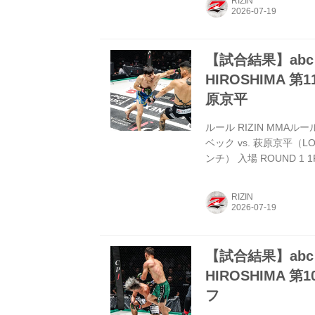
RIZIN
鹿志村を立たせてスタン
ク。鹿志村がバランスを
いせず立たせ...
【試合結果】abc pr
HIROSHIMA 
原京平
ルール RIZIN MMAル
ベック vs. 萩原京平（
ンチ） 入場 ROUND
ーフで先制。ダウトベッ
に萩原は右インカーフを
RIZIN
クは大きく踏み込んでの
ウトした。 勝利者マイ
りがと...
【試合結果】abc pr
HIROSHIMA 
フ