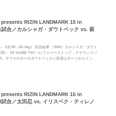
ドで向き合う。 サバテロは伸びのある右ストレート、左フッ
崩すとサッカーボールキックを飛ばし、グラウンドには深追
esents RIZIN LANDMARK 15 in
第11試合／カルシャガ・ダウトベック vs. 萩
ール：5分3R（66.0kg） 試合結果 （WIN）カルシャガ・ダウト
LOSE） 1R 4分8秒 TKO（レフェリーストップ：グラウンドパ
 1 1R、サウスのポーのダウトベックに萩原はオーソからインカ
クも左インカーフを返すが、萩原は右ミドルをヒット。さら
当てる。 両者距離を保った探り合いを続けるが、ダウトベッ
左フックで萩原を後方に倒し、パウンドをまとめてノックア
ク 「日本のみなさん、こんにちは。私の勝利を信じてくれてあ
esents RIZIN LANDMARK 15 in
第10試合／太田忍 vs. イリスベク・ティレノ