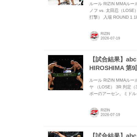
ルール RIZIN MMAル
ノフ vs. 太田忍（LO
打撃） 入場 ROUND
押し込んでテイクダウン
田の背後につく。太田は
RIZIN
を見て引き込みながらの
で極めさせず、逆に太田
ハイをかい...
【試合結果】abc pr
HIROSHIMA 
ルール RIZIN MMAル
ヤ （LOSE） 3R 判定
ポーのアーセン。ミドル
け、これが深く入ったか
勢に移る。 しかしヒロ
RIZIN
は近距離でヒジを振ってア
ハイキックからタックル
し...
【試合結果】abc pr