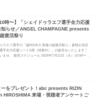
スケール 超緊急＆超ド級カード発表記者会見』が7/20(月･祝)
FIGHTING FEDERATION オフィシャルサイト 皆さま、大変お
日（木）京セラドーム大阪で開催される「超RIZI...
）10時〜】「シェイドゥラエフ選手全力応援
せ／ANGEL CHAMPAGNE presents
速の超復活祭り
ラエフ選手の『超RIZIN.5 浪速の超復活祭り』参戦が決定
選手全力応援シートS席（特典付）」の販売をいたします！
せ。 販売スケジュール 2026年7月21日（火）10:00〜 券
全力応援シートS席（特典付） 価格 36,300円（税込） 特典
トルヘッド 席割図（イメージ） 「シェイドゥラエフ選手全力
）」は各選手復活応援シートS席と同様の席割になります。 注
ラエフ選手全力応援シートS席（特典付）」イープラスのみで
プレゼント！abc presents RIZIN
5 in HIROSHIMA 来場・視聴者アンケートご