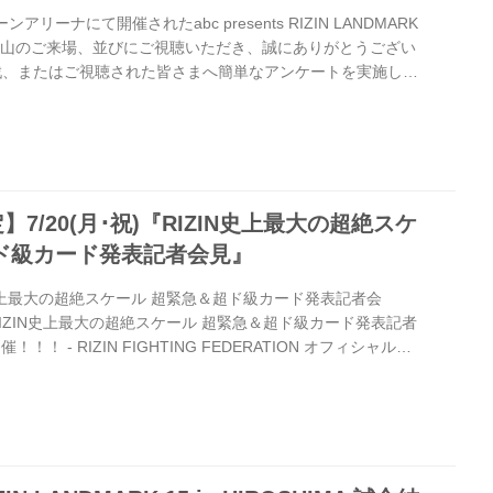
リーナにて開催されたabc presents RIZIN LANDMARK
MAへ、沢山のご来場、並びにご視聴いただき、誠にありがとうござい
戦、またはご視聴された皆さまへ簡単なアンケートを実施して
ご意見・ご感想をお待ちしております。 来場・視聴者アンケー
入いただいた方の中から抽選で3名様に「abc presents
15 in HIROSHIMA 出場選手サイン入りポスター」をプレゼント致
 presen...
7/20(月･祝)『RIZIN史上最大の超絶スケ
ド級カード発表記者会見』
史上最大の超絶スケール 超緊急＆超ド級カード発表記者会
IZIN史上最大の超絶スケール 超緊急＆超ド級カード発表記者
！！！ - RIZIN FIGHTING FEDERATION オフィシャルサ
たせしました。 9月10日（木）京セラドーム大阪で開催される
の超復活祭り」の対戦カード発表記者会見の開催が緊急決定！ 名付
の超絶スケール 超緊急＆超ド級カード発表記者会見』！！！ そ
明かされる超ド級カード！ 会場がどよめく瞬間を...