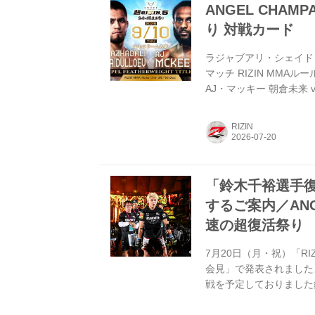
ANGEL CHAMPA
り 対戦カード
ラジャブアリ・シェイドゥラ
マッチ RIZIN MMAル
AJ・マッキー 朝倉未来 vs
vs. 青木真也 ホベルト・
3R（71.0kg） ホベル
RIZIN
平本蓮 RIZIN MMAル
...
「鈴木千裕選手
するご案内／ANGEL 
速の超復活祭り
7月20日（月・祝）「R
会見」で発表されましたよ
戦を予定しておりました
断され、ドクターストッ