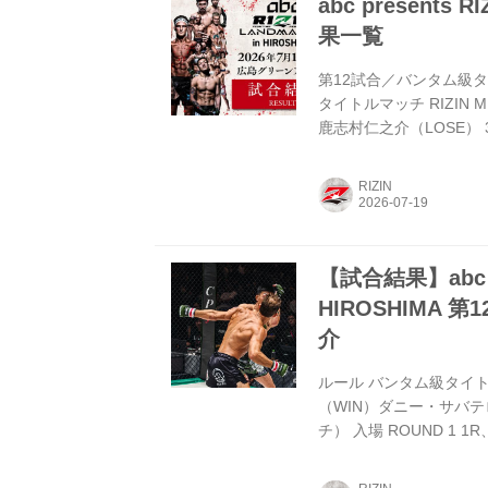
abc presents 
果一覧
第12試合／バンタム級タ
タイトルマッチ RIZIN M
鹿志村仁之介（LOSE） 
カルシャガ・ダウトベック vs
（WIN）カルシャガ・ダウト
RIZIN
リーストップ：グラウンド
ク・ティレノフ RIZI...
【試合結果】abc pr
HIROSHIMA 
介
ルール バンタム級タイトルマ
（WIN）ダニー・サバテロ 
チ） 入場 ROUND 
う。サバテロは右のパン
させず、逆にタックルか