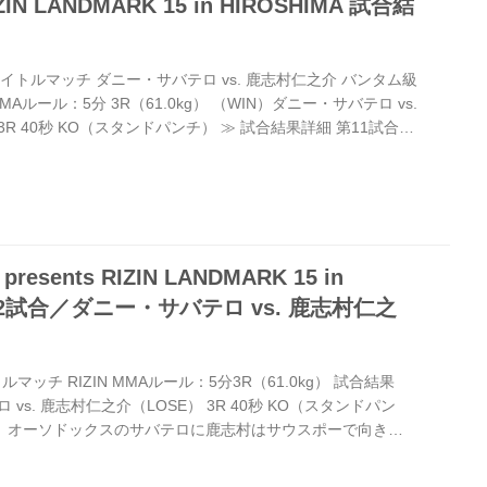
RIZIN LANDMARK 15 in HIROSHIMA 試合結
イトルマッチ ダニー・サバテロ vs. 鹿志村仁之介 バンタム級
MAルール：5分 3R（61.0kg） （WIN）ダニー・サバテロ vs.
3R 40秒 KO（スタンドパンチ） ≫ 試合結果詳細 第11試合／
. 萩原京平 RIZIN MMAルール：5分 3R（66.0kg）
ベック vs. 萩原京平（LOSE） 1R 4分8秒 TKO（レフェ
パンチ） ≫ 試合結果詳細 第10試合／太田忍 vs. イリスベ
esents RIZIN LANDMARK 15 in
第12試合／ダニー・サバテロ vs. 鹿志村仁之
ッチ RIZIN MMAルール：5分3R（61.0kg） 試合結果
vs. 鹿志村仁之介（LOSE） 3R 40秒 KO（スタンドパン
1 1R、オーソドックスのサバテロに鹿志村はサウスポーで向き合
チをストレート、フックとスイングしていくが鹿志村は当て
ら足関節を狙い、横三角で絞めに行くが、サバテロが脱出。