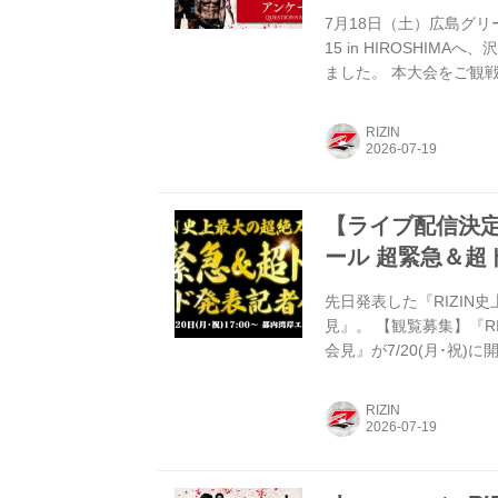
7月18日（土）広島グリーンア
15 in HIROSHI
ました。 本大会をご観
おります。 たくさんの
ト 概要 アンケートをご記
RIZIN
RIZIN LANDMARK 
します。 プレゼント内容 abc
【ライブ配信決定】
ール 超緊急＆超
先日発表した『RIZIN
見』。 【観覧募集】『R
会見』が7/20(月･祝)に開催
イト 皆さま、大変お待
「超RIZIN.5 浪速
RIZIN
けて『RIZIN史上最大
の名にふさわしく、次々と