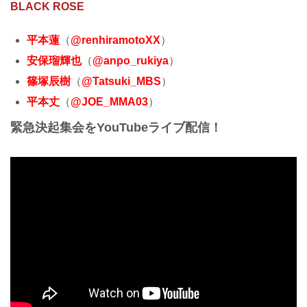
BLACK ROSE
平本蓮
（
@renhiramotoXX
）
安保瑠輝也
（
@anpo_rukiya
）
篠塚辰樹
（
@Tatsuki_MBS
）
平本丈
（
@JOE_MMA03
）
緊急決起集会をYouTubeライブ配信！