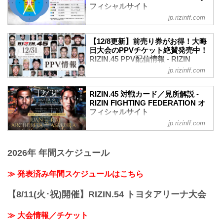
フィシャルサイト
12月24日（日）13:00開始（予定） ■開催
場所 東京都内某所※開催場所・集合時間
jp.rizinff.com
MOVIE
は当選者のみへご案内致します。 ■イベ
【Trailer】RIZIN.45 in さいたまスーパー
ント内容 RIZINバンタム級タイ...
アリーナ
【12/8更新】前売り券がお得！大晦
youtu.be
日大会のPPVチケット絶賛発売中！
RIZIN.45 大会概要
RIZIN.45 PPV配信情報 - RIZIN
開催日時
FIGHTING FEDERATION オフィシ
jp.rizinff.com
2023年12月31日（日）12:00開場 / 14:00
ャルサイト
開始
今年の大晦日、さいたまスーパーアリー
RIZIN.45 対戦カード／見所解説 -
終了予定時間
ナにて開催されるRIZIN.45のPPV配信チ
RIZIN FIGHTING FEDERATION オ
21:00〜22:00頃
ケットが、12月8日（金）12時より
フィシャルサイト
※試合内容、イベント進行によって終了
ABEMA、U-NEXT、RIZIN 100 CLUB、
予定時間が前後することがありますので
jp.rizinff.com
フアン・アーチュレッタ vs. 朝倉海
RIZIN LIVEにて販売スタート！
ご了承ください。
バンタム級タイトルマッチ
会場に来れない方はお好きな配信サービ
会場
RIZIN MMAルール：5分 3R（61.0kg）
スで、RIZIN.45を全試合リアルタイムで
さいたまスーパーアリーナ
2026年 年間スケジュール
フアン・アーチュレッタ vs. 朝倉海
視聴しよう！
JR京浜東北線・JR上野東京ライン（宇都
フアン・アーチュレッタ
PPV販売スケジュール一覧
宮線・高崎線）「さいたま新都心」駅か
フィジカル｜スタミナ｜総合力｜プレッ
≫ 発表済み年間スケジュールはこちら
配信日時 料金 配信媒体 アーカイブ
ら徒歩3分
シャー
期間 応援
JR埼京線「北与野」駅から徒歩7分
朝倉海
コード 番組名・その他
【8/11(火･祝)開催】RIZIN.54 トヨタアリーナ大会
たまア...
当て勘 | ボクシング力 | 試合運び | 圧力
12/31(日)
見所解説
14:00〜 前売¥6,000(税込)
≫ 大会情報／チケット
RIZINバンタム級タイトルマッチ。現王
当日¥6,600(税込)