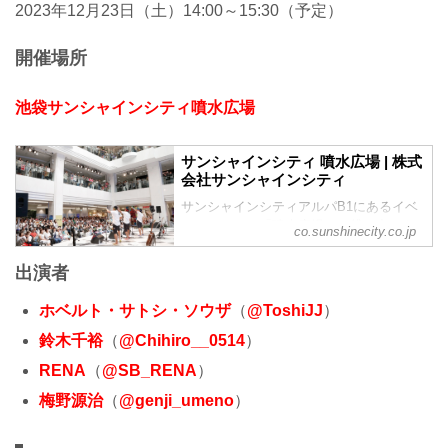
2023年12月23日（土）14:00～15:30（予定）
開催場所
池袋サンシャインシティ噴水広場
サンシャインシティ 噴水広場 | 株式
会社サンシャインシティ
サンシャインシティアルパB1にあるイベ
ントスペース「噴水広場」の貸し出しを
co.sunshinecity.co.jp
行っております。アーティストミニライ
ブや、企業イベントなどにご利用するこ
出演者
とができます。
ホベルト・サトシ・ソウザ
（
@ToshiJJ
）
鈴木千裕
（
@Chihiro__0514
）
RENA
（
@SB_RENA
）
梅野源治
（
@genji_umeno
）