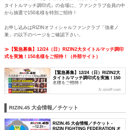
タイトルマッチ調印式』の会場に、ファンクラブ会員の中
から抽選で150名様を特別ご招待！
お申し込みはRIZINオフィシャルファンクラブ「強者ノ
巣」の以下のページをご確認下さい。
≫【緊急募集】12/24（日）RIZIN2大タイトルマッチ調印
式を実施！150名様をご招待！（外部サイト）
【緊急募集】12/24（日）RIZIN2大
タイトルマッチ調印式を実施！150
名様をご招待！
fc.rizinff.com
緊急告知！ 12月24日（日）時より都内某
所にて行われる『RIZIN2大タイトルマッ
チ調印式』の会場に、ファンクラブ会員
RIZIN.45 大会情報／チケット
の中から抽選で150名様を特別ご招待いた
します！ 記念すべき調印式を生観覧する
チャンスです！ 是非、ご応募ください。
RIZIN.45 大会情報／チケット -
12.24 RIZIN 2大タイトルマッチ調印式 観
RIZIN FIGHTING FEDERATION オ
覧ご招待 ＜応募概要＞ ■開催日時 2023年