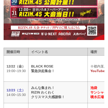
開催日時
イベント名
場所
12/22（金）
BLACK ROSE
※都内某所
19:00~19:30
緊急決起集会！
YouTub
みんな集まれ！
池袋
12/23（土）
RIZIN わくわく
サンシャイ
14:00~15:30
クリスマス大感謝祭！
噴水広場