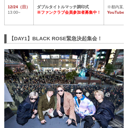
12/24（日）
ダブルタイトルマッチ調印式
※都内某所
13:00~
※ファンクラブ会員参加者募集中！
YouTub
【DAY1】BLACK ROSE緊急決起集会！