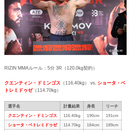
RIZIN MMAルール：5分 3R（120.0kg契約）
クエンティン・ドミンゴス
（116.40kg） vs.
ショータ・ベ
トレミドゥゼ
（114.70kg）
選手名
計量結果
身長
リーチ
クエンティン・ドミンゴス
116.40kg
190cm
191cm
ショータ・ベトレミドゥゼ
114.70kg
184cm
189cm