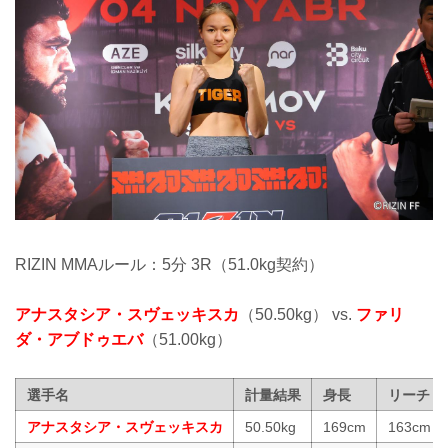
RIZIN MMAルール：5分 3R（51.0kg契約）
アナスタシア・スヴェッキスカ
（50.50kg） vs.
ファリ
ダ・アブドゥエバ
（51.00kg）
選手名
計量結果
身長
リーチ
アナスタシア・スヴェッキスカ
50.50kg
169cm
163cm