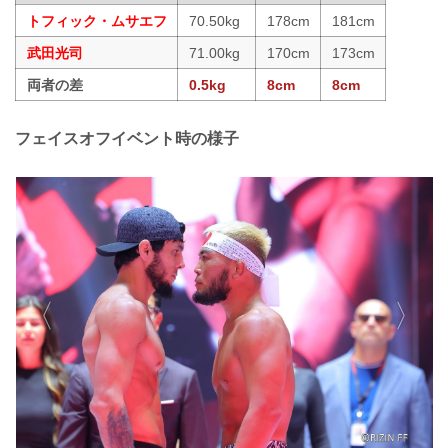
トフィック・ムサエフ
70.50kg
178cm
181cm
武田光司
71.00kg
170cm
173cm
両者の差
0.5kg
8cm
8cm
フェイスオフイベント時の様子