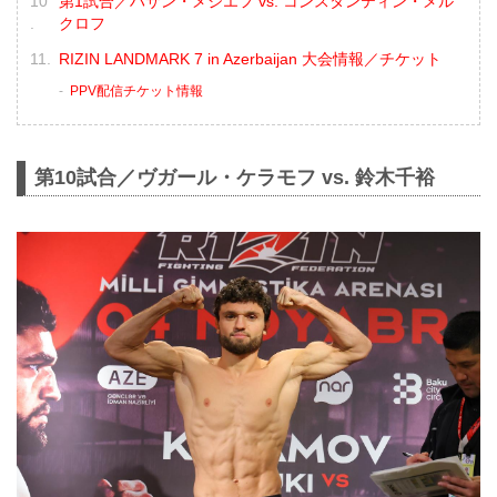
第1試合／ハサン・メジエフ vs. コンスタンティン・メル
クロフ
RIZIN LANDMARK 7 in Azerbaijan 大会情報／チケット
PPV配信チケット情報
第10試合／ヴガール・ケラモフ vs. 鈴木千裕