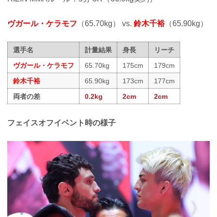
ヴガール・ケラモフ
（65.70kg） vs.
鈴木千裕
（65.90kg）
選手名
計量結果
身長
リーチ
ヴガール・ケラモフ
65.70kg
175cm
179cm
鈴木千裕
65.90kg
173cm
177cm
両者の差
0.2kg
2cm
2cm
フェイスオフイベント時の様子