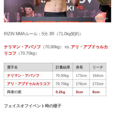
RIZIN MMAルール：5分 3R（71.0kg契約）
ナリマン・アバソフ
（70.90kg） vs.
アリ・アブドゥルカ
リコフ
（70.70kg）
選手名
計量結果
身長
リーチ
ナリマン・アバソフ
70.90kg
173cm
164cm
アリ・アブドゥルカリコフ
70.70kg
176cm
172cm
両者の差
0.2kg
3cm
8cm
フェイスオフイベント時の様子