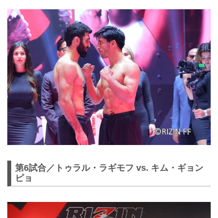
第6試合／トゥラル・ラギモフ vs. キム・ギョン
ピョ