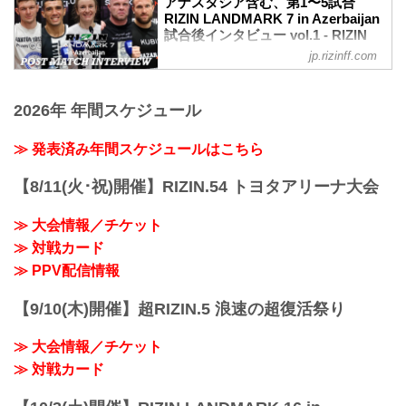
インタビュー / RIZIN LANDMARK 7 in
アナスタシア含む、第1〜5試合
ね。
11月4日（土）にアゼルバイジャン・バク
RIZIN LANDMARK 7 in Azerbaijan
Azerbaijan
鈴木 （登ろうとしながら）...
ー ナショナルジムナスティックアリーナ
試合後インタビュー vol.1 - RIZIN
youtu.be
にて開催されたRIZIN LANDMARK 7 in
FIGHTING FEDERATION オフィシ
トフィック・ムサエフ「継続してこうい
jp.rizinff.com
Azerbaijanの出場選手たちの試合後インタ
ャルサイト
うイベントが生まれると信じています」
ビューを公開！
ーー試合後の率直な感想をお聞かせくだ
11月4日（土）にアゼルバイジャン・バク
YouTubeで見る
さい。
ー ナショナルジムナスティックアリーナ
2026年 年間スケジュール
試合後インタビュー Vol.2 / RIZIN
ムサエフ 感想として...
にて開催されたRIZIN LANDMARK 7 in
LANDMARK 7 in Azerbaijan
Azerbaijanの出場選手たちの試合後インタ
≫ 発表済み年間スケジュールはこちら
youtu.be
ビューを公開！
アリ・アブドゥルカリコフ「この（階級
YouTubeで見る
のRIZINの）ベルトを獲りに行きたい」
【8/11(火･祝)開催】RIZIN.54 トヨタアリーナ大会
試合後インタビュー Vol.1 / RIZIN
ーー試合後の率直な感想をお聞かせくだ
LANDMARK 7 in Azerbaijan
さい。
≫ 大会情報／チケット
youtu.be
アブドゥルカリコフ 今の気持ちは言葉...
アナスタシア・スヴェッキスカ「勝利し
≫ 対戦カード
て国旗を掲げることができ大変嬉しい」
≫ PPV配信情報
ーー試合後の率直な感想をお聞かせくだ
さい。
【9/10(木)開催】超RIZIN.5 浪速の超復活祭り
スヴェッキスカ 2つ言えます。1つ目は
や...
≫ 大会情報／チケット
≫ 対戦カード