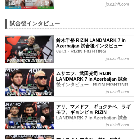
jp.rizinff.com
第10試合／ヴガール・ケラモフ vs. 鈴木
千裕
フェザー級タイトルマッチ
試合後インタビュー
RIZIN MMAルール：5分 3R（66.0kg）
（LOSE）ヴガール・ケラモフ vs. 鈴木千
裕（WIN）
鈴木千裕 RIZIN LANDMARK 7 in
1R 1分18秒 KO（グラウンドパンチ）
Azerbaijan 試合後インタビュー
≫ 試合結果詳細
vol.1 - RIZIN FIGHTING
第9試合／トフィック・ムサエフ vs. 武田
FEDERATION オフィシャルサイト
光司
jp.rizinff.com
RIZIN MMAルール：5分 3R（71.0kg）
11月4日（土）にアゼルバイジャン・バク
（WIN）トフィック・ムサエフ vs. 武田
ー ナショナルジムナスティックアリーナ
ムサエフ、武田光司 RIZIN
光司（LOSE）
にて開催されたRIZIN LANDMARK 7 in
LANDMARK 7 in Azerbaijan 試合
3R 2分03秒 TKO（レフェリーストップ：
Azerbaijanの出場選手たちの試合後インタ
後インタビュー - RIZIN FIGHTING
グラウンドパンチ）
ビューを公開！
FEDERATION オフィシャルサイト
jp.rizinff.com
≫ 試合結...
YouTubeで見る
11月4日（土）にアゼルバイジャン・バク
鈴木千裕 試合後インタビュー / RIZIN
ー ナショナルジムナスティックアリーナ
LANDMARK 7 in Azerbaijan
アリ、マメドフ、ギョクテペ、ラギ
にて開催されたRIZIN LANDMARK 7 in
モフ、ギョンピョ RIZIN
youtu.be
Azerbaijanの出場選手たちの試合後インタ
LANDMARK 7 in Azerbaijan 試合
鈴木千裕「格闘技界の二刀流、その夢を
ビューを公開！
後インタビュー vol.2 - RIZIN
叶えることが出来た」
jp.rizinff.com
YouTubeで見る
FIGHTING FEDERATION オフィシ
ーー鈴木選手の目の前にマイクがあるの
トフィック・ムサエフ＆武田光司 試合後
ャルサイト
で机にはなるべく登らないでください