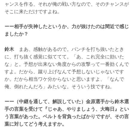
ャンスを作る、それが俺の戦い方なので、そのチャンスが
そこに来ただけですよね。
ーー相手が失神したというか、力が抜けたのは間近で感じ
ましたか？
鈴木
まあ、感触があるので。パンチを打ち抜いたとき
に、打ち抜く感覚に似ててて。「あ、これ完全に効いた
な」と。予想が出来ない角度からの攻撃って一番効くんで
すよ。だから、蹴り上げなんて予想しないじゃないです
か。だから相当ワケ分からないと思いますよ、「なんで
俺、倒れたんだろ」みたいな。そういう技ですね。
ーー（中継を通して、解説していた）金原選手から鈴木選
手の言葉を受けて『じゃあ、やりましょう、大晦日』とい
う言葉があった。ベルトを背負ったばかりですが、その言
葉に対してどう考えますか。