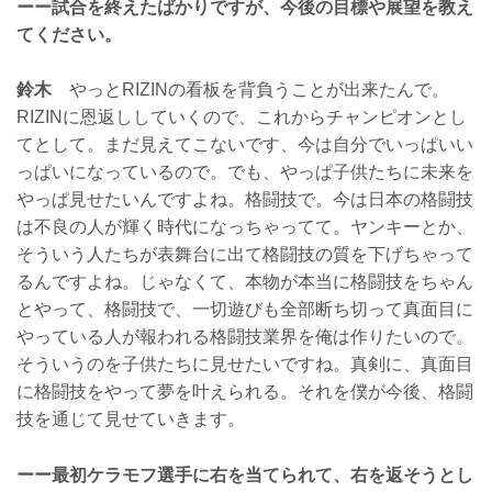
ーー試合を終えたばかりですが、今後の目標や展望を教え
てください。
鈴木
やっとRIZINの看板を背負うことが出来たんで。
RIZINに恩返ししていくので、これからチャンピオンとし
てとして。まだ見えてこないです、今は自分でいっぱいい
っぱいになっているので。でも、やっぱ子供たちに未来を
やっぱ見せたいんですよね。格闘技で。今は日本の格闘技
は不良の人が輝く時代になっちゃってて。ヤンキーとか、
そういう人たちが表舞台に出て格闘技の質を下げちゃって
るんですよね。じゃなくて、本物が本当に格闘技をちゃん
とやって、格闘技で、一切遊びも全部断ち切って真面目に
やっている人が報われる格闘技業界を俺は作りたいので。
そういうのを子供たちに見せたいですね。真剣に、真面目
に格闘技をやって夢を叶えられる。それを僕が今後、格闘
技を通じて見せていきます。
ーー最初ケラモフ選手に右を当てられて、右を返そうとし