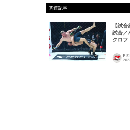
関連記事
【試合結果
試合／
クロフ
RIZ