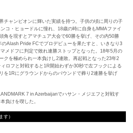
界チャンピオンに輝いた実績を持つ。子供の頃に周りの子
ンコ・ヒョードルに憧れ、18歳の時に自身もMMAファイ
頭角を現すとアマチュア大会で60勝を挙げ、その内50勝
Alash Pride FCでプロデビューを果たすと、いきなり3
・マメドフに判定で敗れ連勝ストップとなった。18年5月の
ークを極められ一本負けし2連敗。再起戦となった23年2
ン・バティロフと対戦すると1R開始わずか30秒で左フックによる
リを1Rにグラウンドからのパウンドで葬り2連勝を挙げ
ANDMARK 7 in Azerbaijanでハサン・メジエフと対戦す
一本負けを喫した。
ます）
1R 2分32秒 SUB（タップアウト：リアネイキッドチョーク）