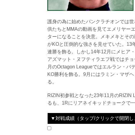
護身の為に始めたパンクラチオンでは世
供たちとMMAの動画を見てエメリヤーエ
ターになることを決意。メキメキとその
がKOと圧倒的な強さを見せていた。13年の
連勝を飾る。しかし14年12月にメヒア
アズマット・ヌフティラエフ戦ではチョ
月のOctagon Leagueではエルラ
KO勝利を飾る。9月にはラミン・マザヘ
る。
RIZIN初参戦となった23年11月のRIZIN L
るも、1Rにリアネイキッドチョークで
▼対戦成績（タップ/クリックで開閉し
2023.11.04
RIZIN LANDMARK 7 in Azerbaijan
LOSE
vs
ハサン・メジエフ