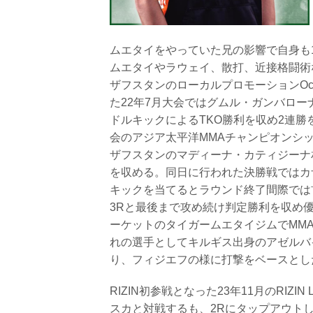
ムエタイをやっていた兄の影響で自身も
ムエタイやラウェイ、散打、近接格闘術な
ザフスタンのローカルプロモーションOcta
た22年7月大会ではグムル・ガンバロー
ドルキックによるTKO勝利を収め2連勝
会のアジア太平洋MMAチャンピオンシッ
ザフスタンのマディーナ・カティジーナ
を収める。同日に行われた決勝戦ではカ
キックを当てるとラウンド終了間際では
3Rと最後まで攻め続け判定勝利を収め
ーケットのタイガームエタイジムでMM
れの選手としてキルギス出身のアゼルバ
り、フィジエフの様に打撃をベースとし
RIZIN初参戦となった23年11月のRIZIN L
スカと対戦するも、2Rにタップアウト