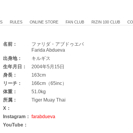
US
RULES
ONLINE STORE
FAN CLUB
RIZIN 100 CLUB
CO
名前：
ファリダ・アブドゥエバ
Farida Abdueva
出身地：
キルギス
生年月日：
2004年5月15日
身長：
163cm
リーチ：
166cm（65inc）
体重：
51.0kg
所属：
Tiger Muay Thai
X：
Instagram：
farabdueva
YouTube：