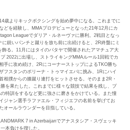
14歳よりキックボクシングを始め夢中になる。これまでに
どを経験し、MMAプロデビューとなった21年12月にカ
gon Leagueでダリア・ルネーヴァに勝利。2戦目となっ
ナに鋭いパンチと蹴りを放ち前に出続けると、2R終盤にミ
を飾る。11月にはタイのパタヤで開催されたアマチュア大
プ 2022に出場し、ストライキングMMAルール1回戦でカ
相手に攻め続け、2RにコーナーストップによるTKO勝ち
ザフスタンのポリーナ・トゥマイエバに挑み、1Rにハイ
首相撲からの膝蹴り連打をヒットさせる。そのまま2R・
優勝を果たした。これまでに様々な競技で結果を残し、プ
Aの特訓をするなど更に強さに磨きをかけている。また憧
イジャン選手ラファエル・フィジエフの名前を挙げてお
たオールラウンダーを目指している。
ANDMARK 7 in Azerbaijanでアナスタシア・スヴェッキ
し一本負けを喫した。