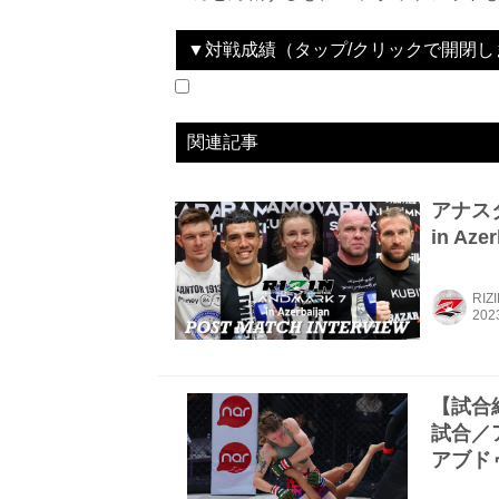
▼対戦成績（タップ/クリックで開閉し
2023.11.04
RIZIN LANDMARK 7 in Azerbaijan
LOSE
vs
アナスタシア・スヴ
関連記事
アナスタ
in Az
RIZ
【試合結果
試合／
アブド