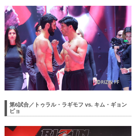
第6試合／トゥラル・ラギモフ vs. キム・ギョン
ピョ