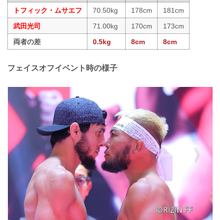
トフィック・ムサエフ
70.50kg
178cm
181cm
武田光司
71.00kg
170cm
173cm
両者の差
0.5kg
8cm
8cm
フェイスオフイベント時の様子