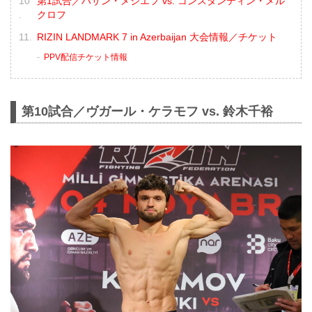
第1試合／ハサン・メジエフ vs. コンスタンティン・メル
クロフ
RIZIN LANDMARK 7 in Azerbaijan 大会情報／チケット
PPV配信チケット情報
第10試合／ヴガール・ケラモフ vs. 鈴木千裕