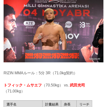
RIZIN MMAルール：5分 3R（71.0kg契約）
トフィック・ムサエフ
（70.50kg） vs.
武田光司
（71.00kg）
選手名
計量結果
身長
リーチ