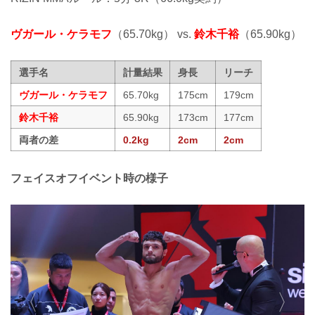
ヴガール・ケラモフ
（65.70kg） vs.
鈴木千裕
（65.90kg）
選手名
計量結果
身長
リーチ
ヴガール・ケラモフ
65.70kg
175cm
179cm
鈴木千裕
65.90kg
173cm
177cm
両者の差
0.2kg
2cm
2cm
フェイスオフイベント時の様子