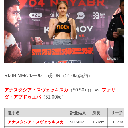
RIZIN MMAルール：5分 3R（51.0kg契約）
アナスタシア・スヴェッキスカ
（50.50kg） vs.
ファリ
ダ・アブドゥエバ
（51.00kg）
選手名
計量結果
身長
リーチ
アナスタシア・スヴェッキスカ
50.50kg
169cm
163cm