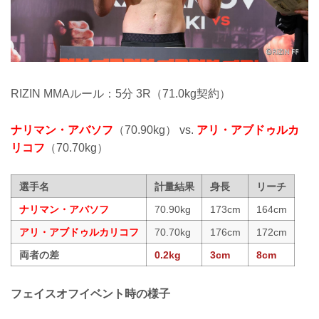
RIZIN MMAルール：5分 3R（71.0kg契約）
ナリマン・アバソフ
（70.90kg） vs.
アリ・アブドゥルカ
リコフ
（70.70kg）
選手名
計量結果
身長
リーチ
ナリマン・アバソフ
70.90kg
173cm
164cm
アリ・アブドゥルカリコフ
70.70kg
176cm
172cm
両者の差
0.2kg
3cm
8cm
フェイスオフイベント時の様子