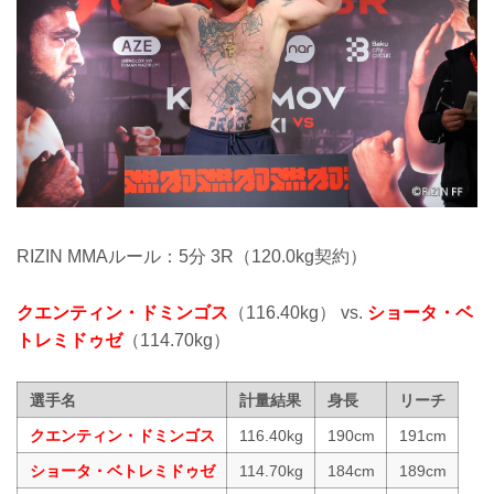
RIZIN MMAルール：5分 3R（120.0kg契約）
クエンティン・ドミンゴス
（116.40kg） vs.
ショータ・ベ
トレミドゥゼ
（114.70kg）
選手名
計量結果
身長
リーチ
クエンティン・ドミンゴス
116.40kg
190cm
191cm
ショータ・ベトレミドゥゼ
114.70kg
184cm
189cm