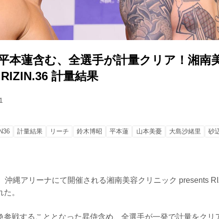
s.平本蓮含む、全選手が計量クリア！湘南
s RIZIN.36 計量結果
1
N36
計量結果
リーチ
鈴木博昭
平本蓮
山本美憂
大島沙緒里
砂
沖縄アリーナにて開催される湘南美容クリニック presents RIZ
れた。
急参戦することとなった昇侍含め、全選手が一発で計量をクリ