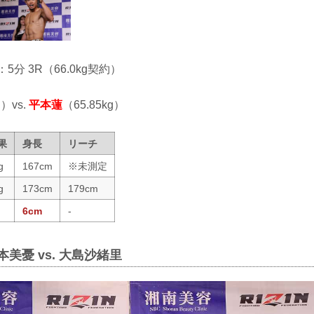
：5分 3R（66.0kg契約）
g）vs.
平本蓮
（65.85kg）
果
身長
リーチ
g
167cm
※未測定
g
173cm
179cm
6cm
-
本美憂 vs. 大島沙緒里