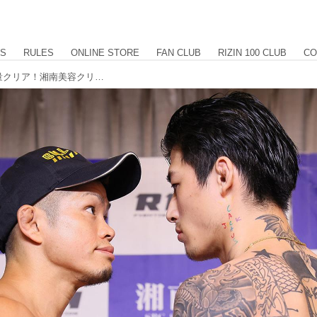
US
RULES
ONLINE STORE
FAN CLUB
RIZIN 100 CLUB
CO
怪物くんvs.平本蓮含む、全選手が計量クリア！湘南美容クリニック presents RIZIN.36 計量結果