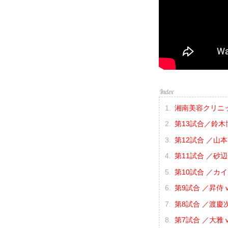
湘南美容クリニック p
第13試合／鈴木
第12試合 ／山本
第11試合 ／砂辺
第10試合 ／カイ
第9試合 ／昇侍 
第8試合 ／渡慶次
第7試合 ／大雅 