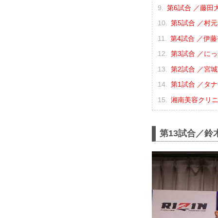
第6試合 ／藤田大
第5試合 ／村元友
第4試合 ／伊藤裕
第3試合 ／にっ
第2試合 ／宮城
第1試合 ／タナー
湘南美容クリニック
第13試合／鈴