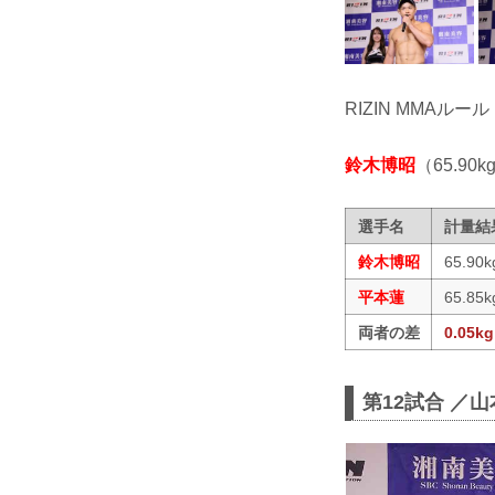
RIZIN MMAルール
鈴木博昭
（65.90k
選手名
計量結
鈴木博昭
65.90k
平本蓮
65.85k
両者の差
0.05kg
第12試合 ／山