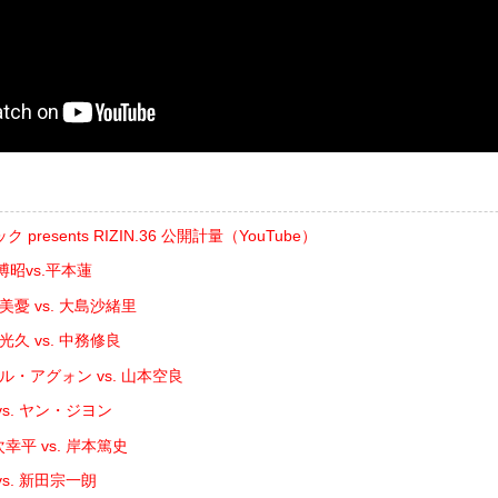
resents RIZIN.36 公開計量（YouTube）
博昭vs.平本蓮
美憂 vs. 大島沙緒里
光久 vs. 中務修良
ル・アグォン vs. 山本空良
vs. ヤン・ジヨン
幸平 vs. 岸本篤史
vs. 新田宗一朗