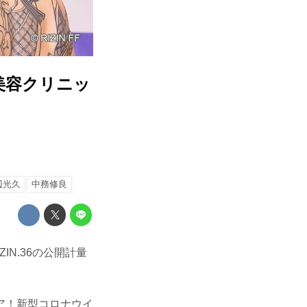
美容クリニッ
辺光久
中務修良
IN.36の公開計量
ア！新型コロナウイ