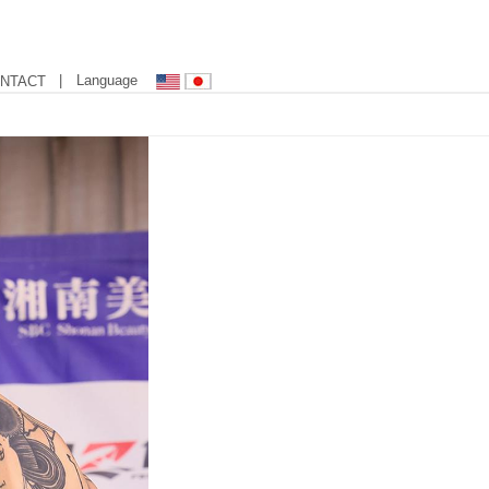
| Language
NTACT