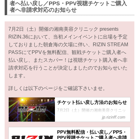
者へ払い戻し／PPS・PPV視聴チケットご購入
者へ非請求対応のお知らせ
7月2日（土）開催の湘南美容クリニック presents
RIZIN.36において、当初メインイベントに出場を予定
しておりました朝倉海の欠場に伴い、RIZIN STREAM
PASSにてPPVを無料配信、観戦チケットご購入者へ
払い戻し、またスカパー！は視聴チケット購入者へ非
請求対応を行うことが決定しましたのでお知らせいた
します。
詳しくは以下のページをご確認下さいませ。
チケット払い戻し方法のお知らせ
7月2日（土）開催の湘南美容クリニッ
ク presents RIZIN.36において、当初メ
jp.rizinff.com
インイベントに出場を予定しておりま
した朝倉海の欠場に伴い、チケットの
PPV無料配信・払い戻し／PPS・
払い戻しを希望されるチケット購入者
PPV視聴チケットご購入者へ非請