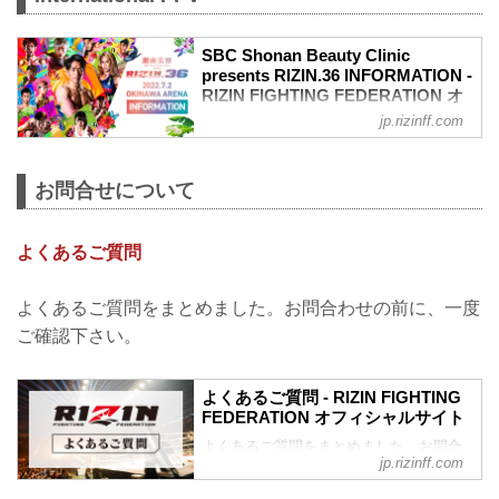
明日7月2日（土）開催の湘南美容クリニ
ック presents RIZIN.36において、当初メ
インイベントに出場を予定しておりまし
SBC Shonan Beauty Clinic
た朝倉海の欠場に伴い、RIZIN STREAM
presents RIZIN.36 INFORMATION -
PASSにてPPVを無料配信、またスカパ
RIZIN FIGHTING FEDERATION オ
フィシャルサイト
ー！は視聴チケット購入者へ非請求対
jp.rizinff.com
応、観戦チケットご購入者へ払い戻しを
EVENT INFO
行うことが決定しましたのでお知らせい
EVENT
たします。
SBC Shonan Beauty Clinic presents
お問合せについて
PPV無料配信について
RIZIN.36
rizinstreampass.com
Date
RIZIN STREAM PASS
July 2nd, 2022
よくあるご質問
RIZIN STREAM PASS会員の方を対象
Doors are expected to open at 12:30PM
に、先着5...
with the Opening Ceremony at 2:00PM on
よくあるご質問をまとめました。お問合わせの前に、一度
July 2nd (Sat) at Okinawa Arena.
ご確認下さい。
Venue
Okinawa Arena
≫ Acces（Google Maps）
よくあるご質問 - RIZIN FIGHTING
!1m18!1m12!1m3!1...
FEDERATION オフィシャルサイト
よくあるご質問をまとめました。お問合
jp.rizinff.com
わせの前に、一度ご確認下さい。
10/2（土）+WEED presents RIZIN