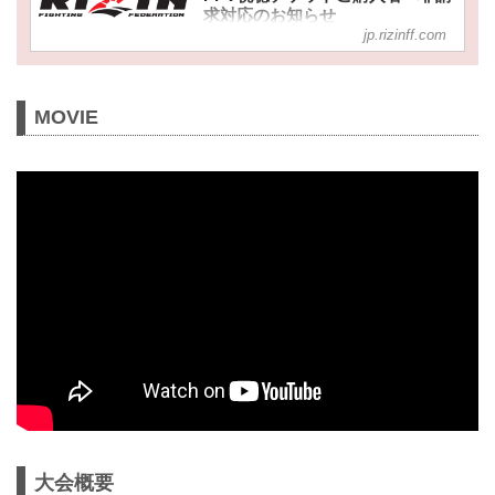
には払い戻し対応を致します。払い戻
求対応のお知らせ
しの対象は、未使用チケットになりま
jp.rizinff.com
明日7月2日（土）開催の湘南美容クリ
す。
ニック presents RIZIN.36において、当
電子チケットを複数枚購入いただいた
初メインイベントに出場を予定してお
場合、一部の未使用チケットでも払い
りました朝倉海の欠場に伴い、RIZIN
戻しができます。
MOVIE
STREAM PASSにてPPVを無料配信、
払い戻し条件
またスカパー！は視聴チケット購入者
未使用チケット
へ非請求対応、観戦チケットご購入者
※複数枚購入の場合、一部の未使用チ
へ払い戻しを行うことが決定しました
ケットでも払い戻し可能
のでお知らせいたします。
※招待チケットは払い戻し対象外
PPV無料配信について
払い戻し期間一覧
rizinstreampass.com
対象...
RIZIN STREAM PASS
RIZIN STREAM PASS会員の方を対象
に、先着5...
大会概要