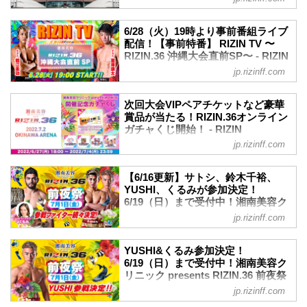
ました朝倉海がドクターストップによる
配信日時
7月2日（土）に開催される湘南美容クリ
欠場となりましたのでお知らせいたしま
2022年7月1日（金）15:15〜
ニック presents RIZIN.36の大会当日の会
す。
6/28（火）19時より事前番組ライブ
配信
場について、現時点で決定している内容
朝倉海がドクターストップにより欠場が
配信！【事前特番】 RIZIN TV 〜
Youtubeチャンネルでは、記者会見の
についてご案内いたします。
決定
RIZIN.36 沖縄大会直前SP〜 - RIZIN
LIVE配信や試合動画、選...
来場者情報登録のお願い ※必須
FIGHTING FEDERATION オフィシ
朝倉は右第2中手骨骨折後変形治癒偽関節
jp.rizinff.com
7月2日（土）に開催される湘南美容クリ
ャルサイト
による激痛があり、競技が不可能な状態
ニック presents RIZIN.36では、日本スポ
で緊急手術が必要との診断を受けまし
いよいよ開催が来週に迫った湘南美容ク
ーツ協会が作成した「スポーツイベント
次回大会VIPペアチケットなど豪華
た。直前まであらゆる治療を受け、試合
リニック presents RIZIN.36の事前番組、
賞品が当たる！RIZIN.36オンライン
の再開に向けた感染拡大予防ガイドライ
出場に向け調整をしておりましたが、ド
「【事前特番】 RIZIN TV 〜RIZIN.36 沖
ガチャくじ開始！ - RIZIN
ン」に基づき、ご来場者が万が一新型コ
クターストップによる欠場となります。
縄大会直前SP〜」が、明日6月28日
FIGHTING FEDERATION オフィシ
ロナウイルスに感染した場合に備え、ご
jp.rizinff.com
この試合をご期待いただいたフ...
（水）19時よりライブ配信することが決
ャルサイト
来場の皆さま全員の来場者情報のご登録
定したぞ！
をお願いしております。
本日、6月27日（月）から7月4日（月）ま
この番組では、RIZINファイターの堀江圭
【6/16更新】サトシ、鈴木千裕、
下記の...
で、くじプラで「湘南美容クリニック
功、瀧澤謙太に加え、RIZINガール2021
YUSHI、くるみが参加決定！
presents RIZIN.36 開催記念ガチャくじ」
6/19（日）まで受付中！湘南美容ク
の福江ななかとあきぴが登場し、湘南美
がスタート！
リニック presents RIZIN.36 前夜祭
容クリニック presents RIZIN.36沖縄大会
jp.rizinff.com
超豪華賞品として次回大会『RIZIN.37さ
- RIZIN FIGHTING FEDERATION
の見どころを紹介する番組となってい
いたま大会 VIP席ペアチケット』や、
オフィシャルサイト
る。
『RIZIN.36出場全選手サイン入りTシャ
YUSHI&くるみ参加決定！
開催が間近に迫った湘南美容クリニック
7月1日（金）沖縄県糸満市の首里天楼別
ツ』や『RIZIN.36出場選手サイン入りポ
6/19（日）まで受付中！湘南美容ク
pr...
邸にて開催する湘南美容クリニック
リニック presents RIZIN.36 前夜祭
スター（選手はランダム）』などをご用
presents RIZIN.36の前夜祭に、RIZINフ
- RIZIN FIGHTING FEDERATION
意！
jp.rizinff.com
ァイターの参加がぞくぞく決定！
オフィシャルサイト
その他にも『大会オリジナルステッカー