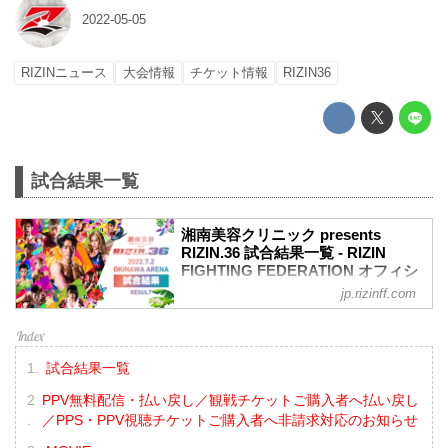
2022-05-05
RIZINニュース
大会情報
チケット情報
RIZIN36
試合結果一覧
湘南美容クリニック presents
RIZIN.36 試合結果一覧 - RIZIN
FIGHTING FEDERATION オフィシ
ャルサイト
jp.rizinff.com
第13試合 ／鈴木博昭 vs. 平本蓮
RIZIN MMAルール：5分 3R（66.0kg）
（LOSE）鈴木博昭 vs. 平本蓮（WIN）
試合結果一覧
3R 判定 （1-2）
≫ 試合結果詳細
PPV無料配信・払い戻し／観戦チケットご購入者へ払い戻し
第12試合 ／山本美憂 vs. 大島沙緒里
／PPS・PPV視聴チケットご購入者へ非請求対応のお知らせ
RIZIN MMAルール：5分 3R（49.0kg）