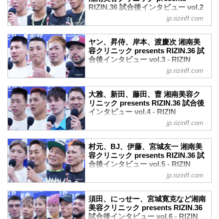
の出場選手たちの試合後インタビューを
RIZIN.36 試合後インタビュー vol.2
公開！
- RIZIN FIGHTING FEDERATION
jp.rizinff.com
平本蓮「初めて勝ったらインタビューを
オフィシャルサイト
バックれようと思ってた」
7月2日（土）沖縄アリーナにて開催され
平本蓮 試合後インタビュー / 湘南美容ク
ヤン、昇侍、岸本、渡慶次 湘南美
た湘南美容クリニック presents RIZIN.36
リニック presents RIZIN.36
容クリニック presents RIZIN.36 試
の出場選手たちの試合後インタビューを
合後インタビュー vol.3 - RIZIN
youtu.be
公開！
FIGHTING FEDERATION オフィシ
ーー試合後の率直な感想をお聞かせいた
jp.rizinff.com
中務修良「作戦ががっちりハマった勝ち
ャルサイト
だけますか？
だった」
平本 デビュー戦でインタビューをバック
7月2日（土）沖縄アリーナにて開催され
中務修良 試合後インタビュー / 湘南美容
大雅、新田、藤田、曹 湘南美容ク
れたんで、初めて勝ったらインタビュ
た湘南美容クリニック presents RIZIN.36
クリニック presents RIZIN.36
リニック presents RIZIN.36 試合後
ー、バックれようと思っていたら控室の
の出場選手たちの試合後インタビューを
インタビュー vol.4 - RIZIN
youtu.be
前に柏木さん立ってて帰れなく...
公開！
FIGHTING FEDERATION オフィシ
ーー試合後の率直な感想をお聞かせいた
jp.rizinff.com
ヤン・ジヨン「準備した通りフィニッシ
ャルサイト
だけますか？
ュできて嬉しい」
中務 めちゃくちゃ嬉しいです。めちゃく
7月2日（土）沖縄アリーナにて開催され
ヤン・ジヨン 試合後インタビュー / 湘南
村元、BJ、伊藤、宮城友一 湘南美
ちゃ嬉しいですね。
た湘南美容クリニック presents RIZIN.36
美容クリニック presents RIZIN.36
容クリニック presents RIZIN.36 試
ーースタンドパンチのKOとなりました
の出場選手たちの試合後インタビューを
合後インタビュー vol.5 - RIZIN
youtu.be
が、その瞬間はどのような気持ちでした
公開！
FIGHTING FEDERATION オフィシ
ーー試合後の率直な感想をお聞かせいた
jp.rizinff.com
か？
大雅「すごく調子良かったが、これから
ャルサイト
だけますか？
中務 あんまり...
の課題が見える試合だった」
ジヨン 準備した通りフィニッシュできて
7月2日（土）沖縄アリーナにて開催され
大雅 試合後インタビュー / 湘南美容クリ
須田、にっせー、宮城寛克など湘南
嬉しいです。
た湘南美容クリニック presents RIZIN.36
ニック presents RIZIN.36
美容クリニック presents RIZIN.36
ーー計量の時や試合の始まる前に深々と
の出場選手たちの試合後インタビューを
試合後インタビュー vol.6 - RIZIN
youtu.be