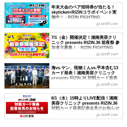
今回の前夜祭はファンクラブ会員ではな
（対戦カードデザイン）』、『出場選手
7月1日（金）沖縄県糸満市の首里天楼別
い一般参加も可能だ！さらに前夜祭当日
年末大会のペア招待券が当たる！
デジタルステッカー（ランダム全26
邸にて開催する湘南美容クリニック
に超強者会員のみが受けられる特典も実
skyticket×RIZINコラボイベント実
種）』など、いずれかの特典が...
presents RIZIN.36の前夜祭に、RIZINフ
施予定！
施中！ - RIZIN FIGHTING
ァイターのYUSHI、RIZINアンバサダーく
FEDERATION オフィシャルサイト
前夜祭参加申し込みの締め切りは6月19日
jp.rizinff.com
るみが参加することが決定したぞ！
（日）まで！前夜祭に参加して、湘南美
7月2日（土）の湘南美容クリニック
今回の前夜祭はファンクラブ会員ではな
容クリニック presents RIZIN.36を更に楽
presents RIZIN.36 沖縄大会の開催に合わ
い一般参加も可能だ！さらに前夜祭当日
7/1（金）開催決定！湘南美容クリ
しもう！
せ、skyticketとRIZINのコラボイベントを
に超強者会員のみが受けられる特典も実
ニック presents RIZIN.36 前夜祭 参
更新情報
実施中！
加者大募集！ - RIZIN FIGHTING
施予定！
6/16更新
skyticketで沖縄旅行をご予約された方の
FEDERATION オフィシャルサイト
前夜祭参加申し込みの締め切りは6月19日
jp.rizinff.com
以下の2名が、ゲストで参加決定！
中から、抽選で1組2名様に年末のRIZIN観
（日）まで！前夜祭に参加して、湘南美
7月1日（金）沖縄県糸満市の首里天楼別
ホベルト・サト...
戦ペア招待券をプレゼント！さらに、先
容クリニック presents RIZIN.36を更に楽
邸にて、湘南美容クリニック presents
着100名様にskyticket×RIZINのコラボマ
海vs.ヤン、怪物くんvs.平本含む13
しもう！
RIZIN.36の前夜祭を開催することが決
カード発表！湘南美容クリニック
スクをプレゼントするぞ！
※「ファンクラブ会員（超...
定！さらに、ファンクラブ会員（超強者/
presents RIZIN.36 対戦カード発表
是非、この機会にskyticketで沖縄旅行を
強者）の中から抽選で30名様を公開計量
記者会見 - RIZIN FIGHTING
予約して、年末大会のペア招待券を手に
jp.rizinff.com
観覧へご招待！
FEDERATION オフィシャルサイト
入れよう！
また前夜祭にはRIZINファイターやゲスト
skyticket×RIZINコラボイベ...
6月1日（水）沖縄アリーナにて、湘南美
も参加予定！（※参加するRIZINファイタ
6/1（水）15時よりLIVE配信！湘南
容クリニック presents RIZIN.36の対戦カ
美容クリニック presents RIZIN.36
ー・ゲストは決定次第、告知いたしま
ード発表記者会見が行われた。
対戦カード発表記者会見のお知らせ
す。）
会見には榊原信行CEOと、今回の
- RIZIN FIGHTING FEDERATION
沖縄大会を現地で観戦する方、沖縄在住
jp.rizinff.com
RIZIN.36へ参戦が決定した朝倉海、鈴木
オフィシャルサイト
の方は是非この前夜祭に参加し、RIZINフ
博昭、平本蓮、砂辺光久、大島沙緒里、
ァイター達とともに沖縄を満喫しよう！
6月1日（水）15時より、湘南美容クリニ