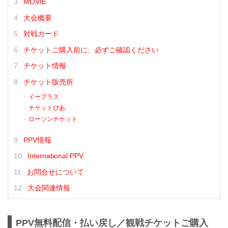
（LOSE）山本美憂 vs. 大島沙緒里
MOVIE
（WIN）
大会概要
3R 判定 （1-2）
≫ 試合結果詳細
対戦カード
第11試合 ／砂辺光久 vs. 中務修良
RIZIN MMAルール：5分 3R（54.0kg）
チケットご購入前に、必ずご確認ください
（LOSE）砂辺光久 ...
チケット情報
チケット販売所
イープラス
チケットぴあ
ローソンチケット
PPV情報
International PPV
お問合せについて
大会関連情報
PPV無料配信・払い戻し／観戦チケットご購入