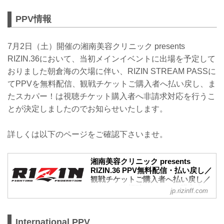
PPV情報
7月2日（土）開催の湘南美容クリニック presents
RIZIN.36において、当初メインイベントに出場を予定して
おりました朝倉海の欠場に伴い、RIZIN STREAM PASSに
てPPVを無料配信、観戦チケットご購入者へ払い戻し、ま
たスカパー！は視聴チケット購入者へ非請求対応を行うこ
とが決定しましたのでお知らせいたします。
詳しくは以下のページをご確認下さいませ。
湘南美容クリニック presents
RIZIN.36 PPV無料配信・払い戻し／
観戦チケットご購入者へ払い戻し／
PPS・PPV視聴チケットご購入者へ
jp.rizinff.com
非請求対応のお知らせ - RIZIN
FIGHTING FEDERATION オフィシ
ャルサイト
International PPV