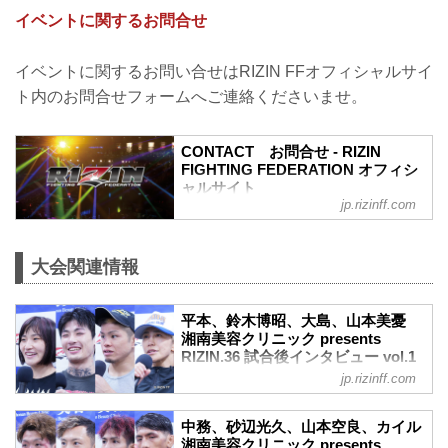
LANDMARK vol.1に関してのお問い合わ
イベントに関するお問合せ
せ
10月2日（土）に行われた+WEED
presents RIZIN LANDMARK vol.1におい
イベントに関するお問い合せはRIZIN FFオフィシャルサイ
て、ウェブサイトへのアクセス集中によ
ト内のお問合せフォームへご連絡くださいませ。
り、開演開始が1時間遅れたこと、お客
様・選手の皆様に多大なるご迷惑をおか
けいたしましたこと、深くお詫び申し上
CONTACT お問合せ - RIZIN
げます。
FIGHTING FEDERATION オフィシ
この件に関しての【U-NEXT RIZIN
ャルサイト
LANDMARK専...
jp.rizinff.com
RIZIN FIGHTING FEDERATION オフィシ
ャルサイトへのお問い合わせはこちら -
格闘技イベント「RIZIN」（ライジン）と
大会関連情報
「RIZIN FIGHTING FEDERATION」（ラ
イジン ファイティング フェデレーショ
ン）の情報・加盟団体について発信して
平本、鈴木博昭、大島、山本美憂
いきます。
湘南美容クリニック presents
RIZIN.36 試合後インタビュー vol.1
- RIZIN FIGHTING FEDERATION
jp.rizinff.com
オフィシャルサイト
7月2日（土）沖縄アリーナにて開催され
中務、砂辺光久、山本空良、カイル
た湘南美容クリニック presents RIZIN.36
湘南美容クリニック presents