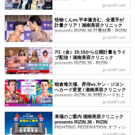
お辞儀をしていたのが印象的でした。ど
公開！
FIGHTING FEDERATION オフィシ
ーー試合後の率直な感想をお聞かせいた
jp.rizinff.com
のような思いで...
村元友太郎「会場も盛り上がって、いい
ャルサイト
だけますか？
仕事したかな」
大雅 率直な感想……、倒せなくて悔しか
7月2日（土）沖縄アリーナにて開催され
村元友太郎 試合後インタビュー / 湘南美
怪物くんvs.平本蓮含む、全選手が
ったですね。
た湘南美容クリニック presents RIZIN.36
容クリニック presents RIZIN.36
計量クリア！湘南美容クリニック
ーー試合前インタビューではすごく調子
の出場選手たちの試合後インタビューを
presents RIZIN.36 計量結果 - RIZIN
youtu.be
が良いと仰っていましたし、パンチがか
公開！
FIGHTING FEDERATION オフィシ
ーー試合後の率直な感想をお聞かせいた
jp.rizinff.com
なりヒットし...
須田萌里「自分の好きな十字で極めきる
ャルサイト
だけますか？
ことができたのですごい嬉しい」
村元 盛り上がる試合をしましたね。山場
明日、7月2日（土）沖縄アリーナにて開
須田萌里 試合後インタビュー / 湘南美容
7/1（金）15:15から公開計量をライ
もしっかり作って、お互いのいいところ
催される湘南美容クリニック presents
クリニック presents RIZIN.36
ブ配信！湘南美容クリニック
を出して最後に仕留めるっていう。まあ
RIZIN.36の公開計量が那覇市内で行われ
presents RIZIN.36 - RIZIN
youtu.be
会場も盛り上がって、いい仕事した...
た。
FIGHTING FEDERATION オフィシ
ーー試合後の率直な感想をお聞かせいた
jp.rizinff.com
公開計量では、緊急参戦することとなっ
ャルサイト
だけますか？
た昇侍含め、全選手が一発で計量をクリ
須田 前回一本で負けてしまって。で、す
7月2日（土）に開催される湘南美容クリ
ア！新型コロナウイルス感染症予防を行
朝倉海欠場、昇侍vs.ヤン・ジヨン
ごい悔しかったのでいっぱい練習して。
ニック presents RIZIN.36の公開計量が行
った上で、フェイスオフが行われた。
へカード変更 / 湘南美容クリニック
で、自分の好きな十字で極めきることが
われるぞ！公開計量の様子はYouTubeで
presents RIZIN.36 対戦カードおよ
緊張感に満ちた公開計量の様子はRIZIN
できたのですごい嬉...
ライブ配信される予定だ！
び試合順変更のお知らせ - RIZIN
FF公式Youtubeチャンネルで公開中！
jp.rizinff.com
戦いを翌日に控えたファイター達の鍛え
FIGHTING FEDERATION オフィシ
湘南美容クリニック presents RIZIN.36
上げられた肉体、そして張りつめた空気
ャルサイト
公開計量（YouTube）
の中で行われるフェイスオフを、是非
来場のご案内 湘南美容クリニック
【公開計量】湘南美容クリニック
7月2日（土）に開催される湘南美容クリ
YouTubeライブでチェックしよう！
presents RIZIN.36 - RIZIN
presen...
ニック presents RIZIN.36のメインイベン
FIGHTING FEDERATION オフィシ
湘南美容クリニック presents RIZIN.36
トでヤン・ジヨンと対戦を予定しており
ャルサイト
公開計量
jp.rizinff.com