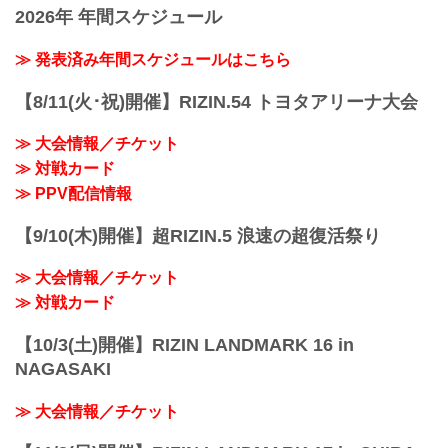
BJが登壇した。
湘南美容クリニック present...
ック presents RIZIN.36の対戦カード発表
2026年 年間スケジュール
海vs.ヤン、怪物くんvs.平本など13カー
記者会見を行うことが決定したぞ！この
ドが決定！
会見の様子はYouTubeでLIVE配信され
≫ 発表済み年間スケジュールはこちら
選手が登壇すると、榊原CEOより
る。
RIZIN.36の対戦カードが発表された。既
記者会見の様子はライブ配信でチェック
に今大会への参戦が発表されていた朝倉
【8/11(火･祝)開催】RIZIN.54 トヨタアリーナ大会
しよう！
海はROAD FCの超新星・ヤン・ジヨンと
RIZIN FF公式Youtubeのチャンネル登録
の対戦が決定！
≫ 大会情報／チケット
をしてリマインダー設定をしておくと、
MMAデビュー...
LIVE配信開始の通知を受け取ることがで
≫ 対戦カード
きるぞ！この機会に是非、RIZIN FF公式
≫ PPV配信情報
Youtubeチャンネルを登録しよう！
記者会見日時
【9/10(木)開催】超RIZIN.5 浪速の超復活祭り
2022年6月1日（水）15:00（予定）...
≫ 大会情報／チケット
≫ 対戦カード
【10/3(土)開催】RIZIN LANDMARK 16 in
NAGASAKI
≫ 大会情報／チケット