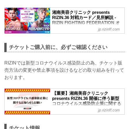
湘南美容クリニック presents
RIZIN.36 対戦カード／見所解説 -
RIZIN FIGHTING FEDERATION オ
フィシャルサイト
jp.rizinff.com
RIZINマッチメイク担当のチャーリーが対
戦カードの見所を紹介！選手のバッグボ
ーンやストロングポイントを把握すれ
チケットご購入前に、必ずご確認ください
ば、試合観戦がもっと楽しくなる！観戦
前に是非チェックしておこう！
※見所解説は随時更新いたします。
RIZINでは新型コロナウイルス感染防止の為、チケット販
PPV無料配信・払い戻し／観戦チケット
売方法の変更や禁止事項を設けるなどの取り組みを行って
ご購入者へ払い戻し／PPS・PPV視聴チ
おります。
ケットご購入者へ非請求対応のお知らせ
7月2日（土）開催の湘南美容クリニック
presents RIZIN.36において、当初メイン
【重要】湘南美容クリニック
イベントに出場を予定しておりました朝
presents RIZIN.36 開催に伴う新型
倉海の欠場に伴い、RIZIN STR...
コロナウイルス感染防止策に関する
お知らせとお願い - RIZIN
jp.rizinff.com
FIGHTING FEDERATION オフィシ
ャルサイト
※お願い※
チケット情報