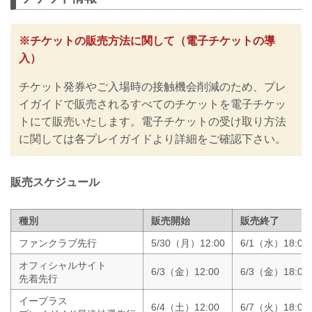
チケットご購入前に、必ずご確認くださ
い。
RIZINではイベント開催に際し、日本スポ
※チケットの販売方法に関して（電子チケットの導
ーツ協会が作成した「スポーツイベント
入）
の再開に向けた感染拡大予防ガイドライ
ン」に基づき、新型コロナウイルス感染
チケット発券やご入場時の接触機会削減のため、プレ
防止の為のチケットの販売方法の変更や
入退場規制の実施、また禁止事項を設け
イガイドで販売されるすべてのチケットを電子チケッ
るなど、新たな取り組みを行いますので
トにて販売いたします。電子チケットの受け取り方法
ご案内いたします。
に関しては各プレイガイドより詳細をご確認下さい。
皆さまには大変ご不便をおかけいたしま
すが、安心してご来場・ご観戦いただけ
ますよう努めてまいりますので、何卒ご
理解とご協力のほどよろしくお願いいた
販売スケジュール
します。
※なおこ...
種別
販売開始
販売終了
ファンクラブ先行
5/30（月）12:00
6/1（水）18:00
オフィシャルサイト
6/3（金）12:00
6/3（金）18:00
先着先行
イープラス
6/4（土）12:00
6/7（火）18:00