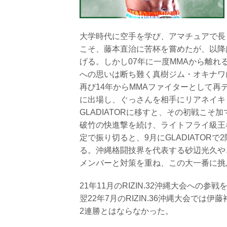
大学時代に空手を学び、アマチュアで長
こそ、藤本直治に苦杯を嘗めたが、以降
げる。しかし07年に一度MMAから離れ
への思いは断ち難く真樹ジム・オキナワ
再び14年からMMAファイターとして再デ
に出場し、ぐっさんを相手にリアネイキ
GLADIATORに移すと、その初戦こ
破竹の快進撃を続け、ライトフライ級王
定で振り切ると、9月にGLADIATOR
る。沖縄格闘技界を代表する砂辺光久や
メンバーと対策を重ね、この大一番に挑
21年11月のRIZIN.32沖縄大会への
翌22年7月のRIZIN.36沖縄大会で
2連勝とはならなかった。