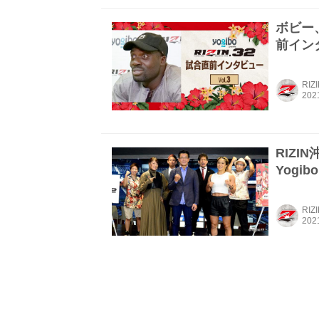
ボビー、砂
前インタ
RIZ
RIZI
Yogib
RIZ