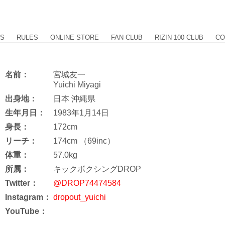
US
RULES
ONLINE STORE
FAN CLUB
RIZIN 100 CLUB
CO
名前：
宮城友一
Yuichi Miyagi
出身地：
日本 沖縄県
生年月日：
1983年1月14日
身長：
172cm
リーチ：
174cm （69inc）
体重：
57.0kg
所属：
キックボクシングDROP
Twitter：
@DROP74474584
Instagram：
dropout_yuichi
YouTube：