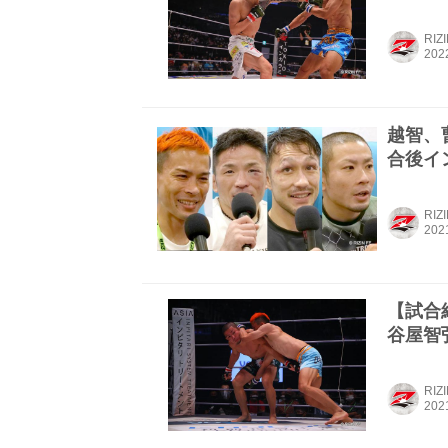
RIZ
越智、曹、
合後イン
RIZ
【試合結果
谷屋智弘
RIZ