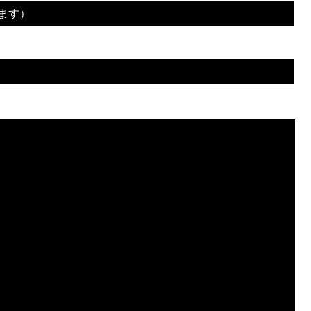
ます）
1R 0分47秒 KO（スタンドでの膝蹴り）
2R 4分57秒 TKO（レフェリーストップ：グラウンドでの膝打撃）