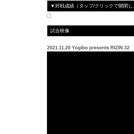
▼対戦成績（タップ/クリックで開閉し
2021.11.20
Yogibo presents RIZIN.32
WIN
2022.07.02
湘南美容クリニック presents RIZIN.36
LOSE
vs
vs
安谷屋智弘
伊藤裕樹
試合映像
2021.11.20 Yogibo presents RIZIN.32