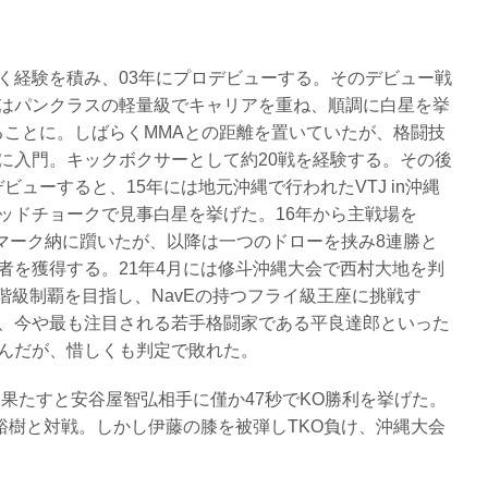
く経験を積み、03年にプロデビューする。そのデビュー戦
はパンクラスの軽量級でキャリアを重ね、順調に白星を挙
ることに。しばらくMMAとの距離を置いていたが、格闘技
に入門。キックボクサーとして約20戦を経験する。その後
ビューすると、15年には地元沖縄で行われたVTJ in沖縄
ッドチョークで見事白星を挙げた。16年から主戦場を
そ加マーク納に躓いたが、以降は一つのドローを挟み8連勝と
者を獲得する。21年4月には修斗沖縄大会で西村大地を判
で2階級制覇を目指し、NavEの持つフライ級王座に挑戦す
、今や最も注目される若手格闘家である平良達郎といった
んだが、惜しくも判定で敗れた。
参戦を果たすと安谷屋智弘相手に僅か47秒でKO勝利を挙げた。
は伊藤裕樹と対戦。しかし伊藤の膝を被弾しTKO負け、沖縄大会