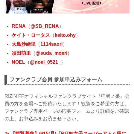
RENA
（
@SB_RENA
）
ケイト・ロータス
（
keito.ohy
）
大島沙緒里
（
1114saori
）
須田萌里
（
@suda_moeri
）
NOEL
（
@noel_0521_
）
ファンクラブ会員 参加申込みフォーム
RIZIN FFオフィシャルファンクラブサイト『強者ノ巣』会
員の方を会場へご招待いたします！観覧をご希望の方は、
ファンクラブ専用ページの応募フォームより詳細をご確認
の上、お申込みをお済ませ下さい。
≫ 【観覧募集】6/15(月)「RIZIN女子スーパーアトム級に