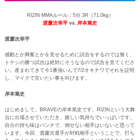
RIZIN MMAルール：5分 3R（71.0kg）
渡慶次幸平
vs.
岸本篤史
渡慶次幸平
感動とか興奮とかを見せるために試合をするのでは無く、
トケシの勝つ試合は絶対にそうなるので試合を見てくださ
い。産まれてきて今1番強いんで7/2オキナワでそれを証明
し、マイクで言いたい事を叫びます。
岸本篤史
はじめまして。BRAVEの岸本篤史です。RIZINという大舞
台に出場させていただき、嬉しい気持ちでいっぱいです。
自分の持ち味はパンチで、倒せない相手はいないと思って
います。今回、渡慶次選手が対戦相手ということで、打ち