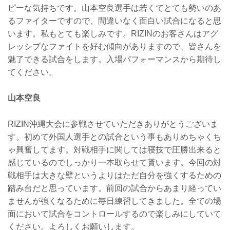
ピーな気持ちです。山本空良選手は若くてとても勢いのあ
るファイターですので、間違いなく面白い試合になると思
います。私もとても楽しみです。RIZINのお客さんはアグ
レッシブなファイトを好む傾向がありますので、皆さんを
魅了できる試合をします。入場パフォーマンスから期待し
てください。
山本空良
RIZIN沖縄大会に参戦させていただきありがとうございま
す。初めて外国人選手との試合という事もありめちゃくち
ゃ興奮してます。対戦相手に関しては寝技で圧勝出来ると
感じているのでしっかり一本取らせて貰います。今回の対
戦相手は大きな壁というよりはただ自分を強くするための
踏み台だと思っています。前回の試合からあまり経ってい
ませんが強くなるために毎日練習してきました。全ての場
面において試合をコントロールするので楽しみにしていて
ください。よろしくお願いします。