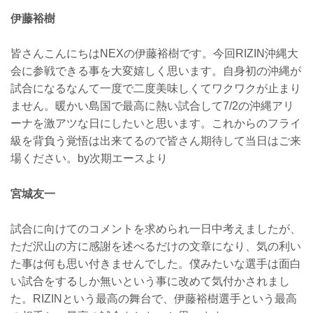
伊藤裕樹
皆さんこんにちはNEXの伊藤裕樹です。今回RIZIN沖縄大
会に参戦できる事を大変嬉しく思います。自身初の沖縄が
試合になるなんて一度で二度美味しくてワクワクが止まり
ません。暖かい島国で最高に熱い試合して7/2の沖縄アリ
ーナを激アツな日にしたいと思います。これからのフライ
級を背負う覚悟は出来てるので皆さん期待して当日はご来
場ください。by次期エースより
宮城友一
試合に向けてのコメントを求められ一日中考えましたが、
ただ沢山の方に感謝を述べるだけの文章になり、気の利い
た事は何も思い付きませんでした。僕みたいな選手は面白
い試合をするしか無いという事に改めて気付かされまし
た。RIZINという最高の舞台で、伊藤裕樹選手という最高