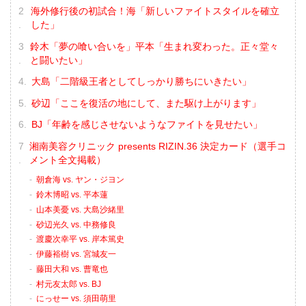
海外修行後の初試合！海「新しいファイトスタイルを確立
した」
鈴木「夢の喰い合いを」平本「生まれ変わった。正々堂々
と闘いたい」
大島「二階級王者としてしっかり勝ちにいきたい」
砂辺「ここを復活の地にして、また駆け上がります」
BJ「年齢を感じさせないようなファイトを見せたい」
湘南美容クリニック presents RIZIN.36 決定カード（選手コ
メント全文掲載）
朝倉海 vs. ヤン・ジヨン
鈴木博昭 vs. 平本蓮
山本美憂 vs. 大島沙緒里
砂辺光久 vs. 中務修良
渡慶次幸平 vs. 岸本篤史
伊藤裕樹 vs. 宮城友一
藤田大和 vs. 曹竜也
村元友太郎 vs. BJ
にっせー vs. 須田萌里