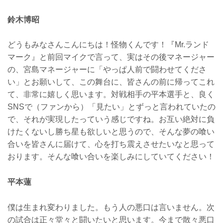
鈴木博昭
どうもみなさんこんにちは！怪物くんです！『Mr.ランド
マーク』と前回マイクで言って、実はその後マネージャー
の、宮島マネージャーに「やっぱ人前で闘わせてくださ
い」とお願いして、この舞台に、皆さんの前に帰ってこれ
て、非常に嬉しく思います。対戦相手の平本選手と、良く
SNSで（ファンから）「見たい」とずっと言われていたの
で、それが実現したっていう感じですね。お互い絶対に負
けたくないし勝ち星も欲しいと思うので、そんな夢の喰い
合いを皆さんに届けて、心を打ち震えさせたいなと思って
おります。そんな喰い合いを楽しみにしていてください！
平本蓮
僕は生まれ変わりました。もう人の悪口は言いません。次
の試合は正々堂々と闘いたいと思います。今まで散々悪口