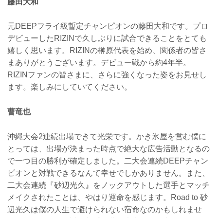
藤田大和
元DEEPフライ級暫定チャンピオンの藤田大和です。プロ
デビューしたRIZINで久しぶりに試合できることをとても
嬉しく思います。RIZINの榊原代表を始め、関係者の皆さ
まありがとうございます。デビュー戦から約4年半。
RIZINファンの皆さまに、さらに強くなった姿をお見せし
ます。楽しみにしていてください。
曹竜也
沖縄大会2連続出場できて光栄です。かき氷屋を営む僕に
とっては、出場が決まった時点で絶大な広告活動となるの
で一つ目の勝利が確定しました。二大会連続DEEPチャン
ピオンと対戦できるなんて幸せでしかありません。また、
二大会連続『砂辺光久』をノックアウトした選手とマッチ
メイクされたことは、やはり運命を感じます。Road to 砂
辺光久は僕の人生で避けられない宿命なのかもしれませ