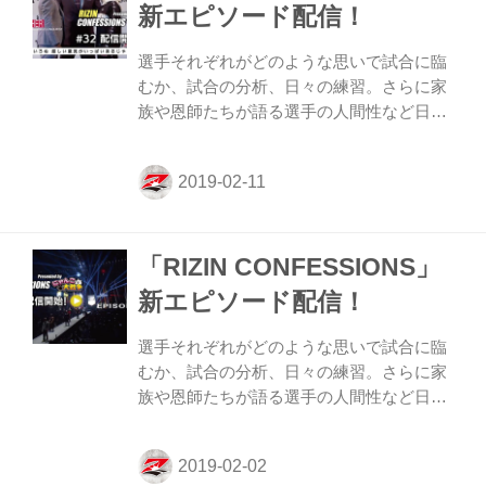
から、ある秘策を授けられるが…？ 番組の
新エピソード配信！
後半にはRIZIN.15に続いて連続参戦を果た
す那須川天心も登場。RIZIN.16を観戦前
選手それぞれがどのような思いで試合に臨
に、ぜひチェックしてほしい。 ≫ RIZIN
むか、試合の分析、日々の練習。さらに家
CONFESSIONS #36 を視聴する
族や恩師たちが語る選手の人間性など日常
RIZIN.16...
生活に密着しながら、それぞれが話す
“CONFESSIONS（告白）” に胸が熱くなる
RIZINドキュメンタリー番組。 新作エピソ
ードでは、2018年大晦日に行われた
『Cygames presents RIZIN.14』を盛り上
「RIZIN CONFESSIONS」
げたダロン・クルックシャンク、ダミア
ン・ブラウン、太尊伸光、トフィック・ム
新エピソード配信！
サエフ、ギャビ・ガルシア、バーバラ・ネ
ポムセーノ、真珠・野沢オークレア、ヤス
選手それぞれがどのような思いで試合に臨
ティナ・ハバ、イリー・プロハースカ、ブ
むか、試合の分析、日々の練習。さらに家
ランドン・ホールジーが登場。 そして、世
族や恩師たちが語る選手の人間性など日常
界中が注目したフロイド・...
生活に密着しながら、それぞれが話す
“CONFESSIONS（告白）” に胸が熱くなる
RIZINドキュメンタリー番組。 新作エピソ