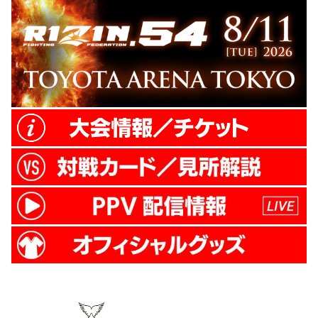
してコールドウェルの強さに迫る。 8月の
『RIZIN.12』でKO負けを喫した矢地祐介も
登場。大晦日へ懸ける思い...