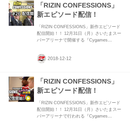
「RIZIN CONFESSIONS」
新エピソード配信！
「RIZIN CONFESSIONS」新作エピソード
配信開始！！ 12月31日（月）さいたまスー
パーアリーナで開催する『Cygames
presents RIZIN.14』へ向けたエピソードを
配信。RIZIN初のタイトルマッチとなる
「RIZIN女子スーパーアトム級タイトルマ
ッチ」を戦う浅倉カンナ、浜崎朱加に密
着。アメリカへ武者修行に赴いた浅倉が感
「RIZIN CONFESSIONS」
じた世界の広さ、世界を知る浜崎の対策な
ど大晦日の決戦へ向けた本音に迫る。 また
新エピソード配信！
7月のRIZIN.11以降、リングから遠ざかって
いたRENAが大晦日、復帰を果たす。
「RIZIN CONFESSIONS」新作エピソード
RIZIN、そして大晦日への思いを語る。 選
配信開始！！ 12月31日（月）さいたまスー
手それぞれがどのような思いで試合に臨
パーアリーナで行われる『Cygames
み、...
presents RIZIN.14』に向けたエピソードを
配信。50戦無敗で5階級制覇を達成した伝