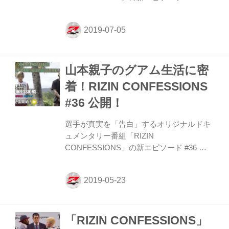
公開！ 7月28日（日）、RIZIN.17で激突す
る矢地祐介と朝倉未来に密着インタビュ
ー。お互いの印象や試合に向けた現在の心
境を明かしている。さいたまスーパーアリ
ーナで行われる真夏の決闘は、激闘必至を
山本親子のグアム生活に密
予感させてくれる内容だ。 ≫ RIZIN
CONFESSIONS #40 を視聴する RIZIN.17
着！RIZIN CONFESSIONS
関連情報 ≫ 大会情報／チケット ≫ 対戦カ
#36 公開！
ード ≫ チャーリーガイド／見所解説 ≫
FIGHTERS EYE／ファイターによる試合予
選手が真実を「告白」するオリジナルドキ
想 ≫ 関連動画 ≫ 出前館プレミアムシート
ュメンタリー番組「RIZIN
CONFESSIONS」の新エピソード #36 を
公開！ 今回はRIZIN.16に出場する山本美
憂・アーセン親子の住むグアムで取材を行
うと、改めて山本KID徳郁氏への想い、そ
して次戦に向けた決意を語ってくれた。さ
らに、山本美憂と対する浅倉カンナはパラ
「RIZIN CONFESSIONS」
エストラネットワーク千葉の名伯楽 鶴屋氏