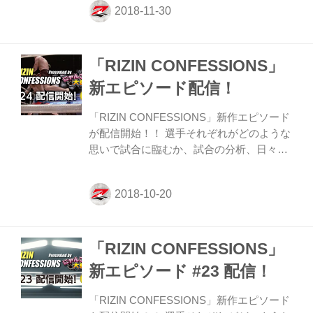
説のボクサー、フロイド・メイウェザーの
参戦が発表された11月5日（月）に行われ
た記者会見の舞台裏を来日から密着。一
「RIZIN CONFESSIONS」
方、対戦する那須川天心にも密着取材を行
い、対戦が決まった時の心境、日本を代表
新エピソード配信！
して戦う決意、さらにボクシングトレーニ
ング風景など慌ただしい日々を追いかけ
「RIZIN CONFESSIONS」新作エピソード
る。 選手それぞれがどのような思いで試合
が配信開始！！ 選手それぞれがどのような
に臨み、試合の分析、日々の練習。さらに
思いで試合に臨むか、試合の分析、日々の
家族や恩師たちが語る...
練習。さらに家族や恩師たちが語る選手の
人間性など日常生活に密着しながら、それ
ぞれが話す “CONFESSIONS（告白）” に
胸が熱くなるRIZINドキュメンタリー番
組。 新作エピソードは、9月30日（日）さ
「RIZIN CONFESSIONS」
いたまスーパーアリーナで開催された
『RIZIN.13』の舞台裏に密着。出場した選
新エピソード #23 配信！
手たちを追いかける。 今回は、ジェイク・
ヒューン選手、イリー・プロハースカ選
「RIZIN CONFESSIONS」新作エピソード
手、ミルコ・クロコップ選手、ロッキー・