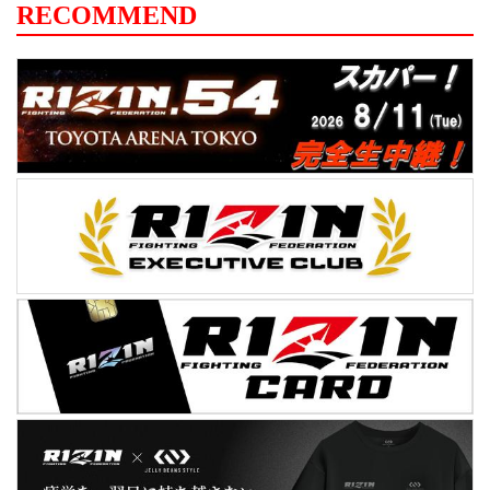
たまスーパーアリーナで開催する
RECOMMEND
『RIZIN.13』で対戦が決定した那須川天心
選手、堀口恭司選手、大雅選手、朝倉未来
選手、朝倉海選手、ミルコ・クロコップ選
手が登場。那須川天心が堀口戦への戦略と
秘策、堀口恭司が語...