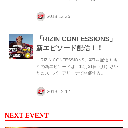
presents RIZIN.14』へ向けたエピソードを
配信。フロイド・メイウェザーと試合を行
う那須川天心のアメリカ武者修行に密着！
3階級を制したホルヘ・リナレスが語る那
須川の評価とは⁉ そして、ニューヨーク在
「RIZIN CONFESSIONS」
住でRIZIN初参戦の佐々木憂流迦が登場。
彼が望む対戦相手とは⁉ さらに那須川天心
新エピソード配信！！
のアメリカで行われた公開練習、フロイ
ド・メイウェザーとの記者会見の舞台裏に
「RIZIN CONFESSIONS」#27を配信！ 今
も密着。 選手それぞれがどのような思いで
回の新エピソードは、12月31日（月）さい
試合に臨み、試合の分析、日々の練習。さ
たまスーパーアリーナで開催する
らに家族や恩師...
『Cygames presents RIZIN.14』、
『Cygames presents RIZIN 平成最後のや
れんのか！』へ向けたエピソードを配信
だ。 フロイド・メイウェザーvs那須川天心
の他に‟もうひとつの奇蹟”と話題になって
いるRIZINバンタム級王座決定戦で激突す
NEXT EVENT
る堀口恭司、ダリオン・コールドウェルに
密着。堀口のコールドウェル対策とは？ そ