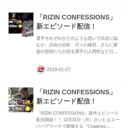
ードでは、2018年大晦日に行われた
『Cygames presents RIZIN.14』
「RIZIN CONFESSIONS」
『Cygames presents RIZIN 平成最後のや
れんのか！』の2大会の舞台裏に密着。初
新エピソード配信！
参戦の選手たち、親子参戦、RIZINのリン
グを最後に引退する選手、再戦する選手た
選手それぞれがどのような思いで試合に臨
ちが心境を語る。 今回は渡辺華奈、杉山し
むか、試合の分析、日々の練習。さらに家
ずか、あい、川村虹花、宮田和幸、山本ア
族や恩師たちが語る選手の人間性など日常
ーセ...
生活に密着しながら、それぞれが話す
“CONFESSIONS（告白）” に胸が熱くなる
RIZINドキュメンタリー番組。 今回、お送
りする新作エピソードは昨年12月31日
（月）さいたまスーパーアリーナで開催さ
「RIZIN CONFESSIONS」
れた『Cygames presents RIZIN.14』と
『Cygames presents RIZIN 平成最後のや
新エピソード配信！
れんのか！』の舞台裏に密着。出場した選
手たちを追いかける。 浜崎朱加vs浅倉カン
「RIZIN CONFESSIONS」新作エピソード
ナのRIZIN女子スーパーアトム級タイトル
配信開始！！ 12月31日（月）さいたまスー
マッチを振り返る。浜崎の強さに浅...
パーアリーナで開催する『Cygames