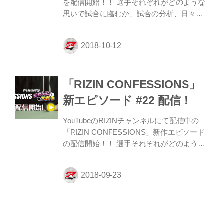
を配信開始！！ 選手それぞれがどのような
マルティネス選手、ディエゴ・ブランダオ
思いで試合に臨むか、試合の分析、日々の
ン選手、ダロン・クルック...
練習。さらに家族や恩師たちが語る選手の
人間性など日常生活に密着しながら、それ
ぞれが話す “CONFESSIONS（告白）” に
胸が熱くなるRIZINドキュメンタリー番
組。 新作エピソード（#23）は、9月30日
「RIZIN CONFESSIONS」
（日）さいたまスーパーアリーナで開催さ
れた『RIZIN.13』を振り返る。大注目の
新エピソード #22 配信！
中、行われた那須川天心選手、堀口恭司選
手が繰り広げた激闘の舞台裏に密着し、当
YouTubeのRIZINチャンネルにて配信中の
日の会場入りから入念なアップ、対策や心
「RIZIN CONFESSIONS」新作エピソード
境を告白。"世紀の一戦"に臨んだ2人の思い
の配信開始！！ 選手それぞれがどのような
に迫る。また大切...
思いで試合に臨むか、試合の分析、日々の
練習。さらに家族や恩師たちが語る選手の
人間性など日常生活に密着しながら、それ
ぞれが話す“CONFESSIONS（告白）”に胸
が熱くなるドキュメンタリー番組。 新作エ
ピソード（#22）では、9月30日（日）さい