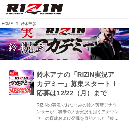
HOME
鈴木芳彦
鈴木芳彦
鈴木アナの「RIZIN実況ア
カデミー」募集スタート！
応募は12/22（月）まで
RIZINの実況でおなじみの鈴木芳彦アナウ
ンサーが、将来の大会実況を担うアナウン
サーの育成および発掘を目的とした「鈴木
芳彦のRIZIN実況アカデミー」を開催する