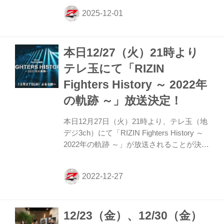
ことが決定したぞ！ このアカデミーは、
RIZINにおいても数多くの名勝負を実況し
てきた鈴木芳彦アナウンサーが、実況スキ
ルの指導・新規人材の発掘を行う育成・選
本日12/27（火）21時より
抜オーディションとなっている。 募集は12
月22日（月）までとなっているので、興味
テレ玉にて「RIZIN
のある方は是非、応募フォームより申し込
Fighters History ～ 2022年
もう！ 鈴木芳彦のRIZIN実況アカデミー 概
要 RIZINでは、将来の大会実況を担うアナ
の軌跡 ～」放送決定！
ウンサーの育成および発掘を目的として、
鈴木芳彦のRIZIN実況アカデ...
本日12月27日（火）21時より、テレ玉（地
デジ3ch）にて「RIZIN Fighters History ～
2022年の軌跡 ～」が放送されることが決定
したぞ！ この番組は、テレ玉の格闘技大好
きディレクター高野雄太郎氏の強い思いに
よって出来上がった番組だ！ 放送終了後に
はRIZIN FF公式YouTubeチャンネル、テレ
玉YouTubeチャンネルで見逃し配信も行わ
12/23（金）、12/30（金）
れる予定だ！テレ玉の特別番組「RIZIN