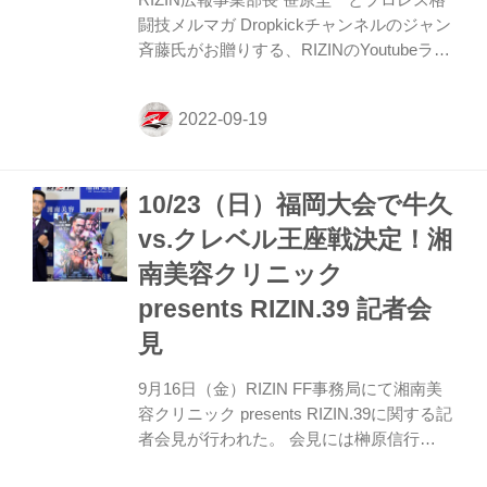
闘技メルマガ Dropkickチャンネルのジャン
斉藤氏がお贈りする、RIZINのYoutubeラジ
オ番組「RIZIN RADIO」。その時に起きて
いる格闘技の話題や過去の裏話など、格闘
技業界に長く携わっている二人だからこそ
話せる、貴重なトーク満載のラジオ番組。
10/23（日）福岡大会で牛久
vs.クレベル王座戦決定！湘
南美容クリニック
presents RIZIN.39 記者会
見
9月16日（金）RIZIN FF事務局にて湘南美
容クリニック presents RIZIN.39に関する記
者会見が行われた。 会見には榊原信行
CEOと牛久絢太郎が登壇、そして鈴木芳彦