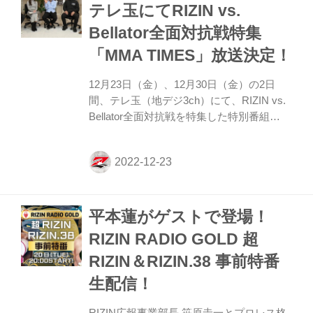
Fighters History ～ 2022年の軌跡 ～」をお
テレ玉にてRIZIN vs.
見逃しなく！ RIZIN Fighters History ～
Bellator全面対抗戦特集
2022年の軌跡 ～ 概要 埼玉県民にRIZINの
魅力...
「MMA TIMES」放送決定！
12月23日（金）、12月30日（金）の2日
間、テレ玉（地デジ3ch）にて、RIZIN vs.
Bellator全面対抗戦を特集した特別番組
「MMA TIMES」が放送されることが決定
したぞ！ この番組では、大晦日に開催され
るRIZIN.40のBellatorとRIZINの全面対抗戦
の全カードの見どころと試合展開を徹底予
想！ 放送終了後にはU-NEXT、テレ玉
平本蓮がゲストで登場！
YouTubeチャンネルで見逃し配信も行われ
る予定だ！テレ玉の特別番組「MMA
RIZIN RADIO GOLD 超
TIMES」をお見逃しなく！ MMA TIMES 概
RIZIN＆RIZIN.38 事前特番
要 7 大晦日に開催されるRIZIN.40のBellator
とRIZINの全面対抗戦。全カードの見ど...
生配信！
RIZIN広報事業部長 笹原圭一とプロレス格