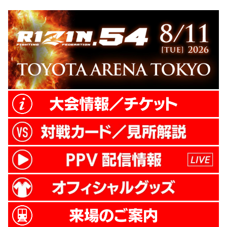
堀口恭司（@kyoji1012）、くるみ
（@KURUMIKAHN1）、佐藤大輔（佐藤映
像代表）、榊原信行
（@nobu_sakakibara） 実況：鈴木芳彦 初
回放...