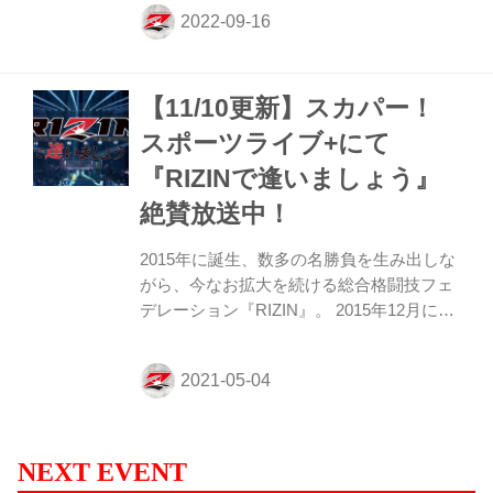
アナウンサーがMCを担当した。 鈴木アナ
がRIZIN実況に復活！9/25（日）より再び
実況席へ 会見が始まると、これまで記者会
見の司会を務めてきたRIZIN広報事業部長
【11/10更新】スカパー！
の笹原圭一に榊原CEOが突然のクビ宣
告…！？ そして代わりに呼び込まれたの
スポーツライブ+にて
は、RIZINの実況でお馴染みの鈴木芳彦ア
『RIZINで逢いましょう』
ナウンサーだ。 鈴木アナはコメントを求め
られると「格闘技ファンの皆様、お久しぶ
絶賛放送中！
りです！9月14日をもちましてフジテレビ
を退社しま...
2015年に誕生、数多の名勝負を生み出しな
がら、今なお拡大を続ける総合格闘技フェ
デレーション『RIZIN』。 2015年12月に開
催された「SARABAの宴」、「IZAの舞」
を皮切りに、現役選手や当時を知る関係者
達が、激闘の舞台裏をお届けしていく
『RIZINで逢いましょう』の放送がスター
ト！ スポーツライブ+で『RIZINで逢いま
しょう』を是非チェックしよう！ #11：
NEXT EVENT
RIZINで逢いましょう 〜RIZIN.9〜 NEW！