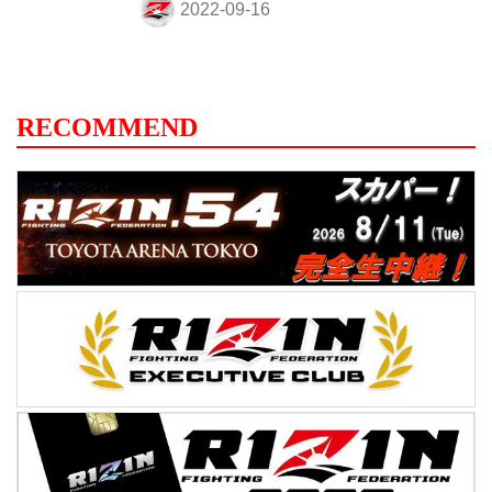
イウェザーと対戦する格闘家・朝倉未来の
素顔と迫った番組になっている。 またテレ
玉アプリでは番組放送にあわせて、朝倉未
来への応援メッセージを募集中！抽選で3
名様に朝倉未来のサイン入り色紙をプレゼ
RECOMMEND
ント！ 放送終了後にはテレ玉アプリで見逃
し配信も行われる予定だ！「RIZIN
Fighter's History ~朝倉未来の軌跡」をお見
逃しなく！ RIZ...