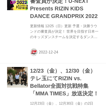
審査員が決定！U-NEXT
見逃しなく！ RIZIN Fighters History ～
Presents RIZIN KIDS
2022年の軌跡 ～ 概要 埼玉県民にRIZINの
魅力...
DANCE GRANDPRIX 2022
更新情報 12/25（日）更新 予選・決勝ラウ
ンドの審査員が決定！ 世界を目指す日本一
のキッズダンスチームを決定するダンスコ
ンテスト『U-NEXT Presents RIZIN KIDS
DANCE GRANDPRIX 2022』！ ダンス界
のレジェンド・SAM氏が総合プロデューサ
ー＆審査員長を務め、優勝チームには活動
資金として100万円を贈呈！さらに2023年
12/23（金）、12/30（金）
の1年間、RIZIN KIDS DANCEアンバサダ
ーとして各大会でダンスを披露できる権利
テレ玉にてRIZIN vs.
を獲得することができるぞ！ 参加条件等を
Bellator全面対抗戦特集
ご確認の上、『U-NEXT Presents RIZIN
KIDS DANCE GRANDPRIX ...
「MMA TIMES」放送決定！
12月23日（金）、12月30日（金）の2日