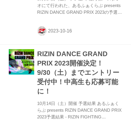
オにて行われた、あるふぁくらぶ presents
RIZIN DANCE GRAND PRIX 2023の予選の
結果は次の通りです。 決勝進出チーム / 小
学生部門 Peek-a-boo★H SUPER
La.PANTHER P Ledisy IoRio ALTEMA
UnNova 決勝進出チーム / 中高生部門
GARULA J.B.STAR VARSITY MADMAZE
RIZIN DANCE GRAND
VIOLET LAMUSE JURASSIC TRIBE 参加
チーム集合写真 小学生部門 中高生部門 主
PRIX 2023開催決定！
催／協力／制作協力 主催 RIZIN FIGHTING
9/30（土）までエントリー
FEDE...
受付中！中高生も応募可能
に！
10月14日（土）開催 予選結果 あるふぁく
らぶ presents RIZIN DANCE GRAND PRIX
2023予選結果 - RIZIN FIGHTING
FEDERATION オフィシャルサイト 10月14
日（土） テレ玉 本社内 第一スタジオにて