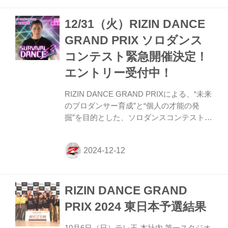
「RIZIN 100 CLUB presents RIZIN
12/31（火）RIZIN DANCE
DECADE 2夜連続特番」、「RIZIN 100
CLUB presentsゆく年RIZINくる年RIZIN」
GRAND PRIX ソロダンス
をお見逃しなく！ RIZIN 100 CLUB
コンテスト緊急開催決定！
presents RIZ...
エントリー受付中！
RIZIN DANCE GRAND PRIXによる、“未来
のプロダンサー育成”と“個人の才能の発
掘”を目的とした、ソロダンスコンテストが
12/31に緊急開催決定！！ グループコンテ
スト同様、テレビ局、芸能事務所各所によ
るスカウティングシート設置、ダンスバト
ルとは一味違ったRIZINならではのサバイ
バル方式（勝ち抜け方式）によるトーナメ
RIZIN DANCE GRAND
ント ソロコンテストを実施！ RIZIN
DANCE GRAND PRIX ソロダンスコンテス
PRIX 2024 東日本予選結果
ト 概要 日時 2024年12月31日（火）集合／
14:30 開始／15:00 ※ステージの進行状況に
10月6日（日）テレ玉 本社内 第一スタジオ