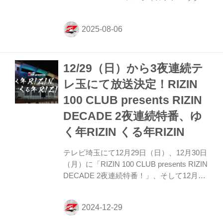
として、超特急・マサヒロさんが就任いた
しました！ 毎年盛り上がりを見せる本大会
に皆さんご参加ください！！ RIZIN
DANCE GRAND PRIX 2025【ダンスコン
テスト部門】開催概要 部門概要 小学生部
12/29（日）から3夜連続テ
門 対象年齢：小学校6年生までのチーム チ
ーム人数：2名以上８名以下のチーム 中高
レ玉にて放送決定！RIZIN
生部門 対象年齢：中学校1年生～高校3年生
100 CLUB presents RIZIN
までのチーム チーム人数：2名以上８名以
下のチーム ※チーム内に小学生と中学生
DECADE 2夜連続特番、ゆ
(もしくは高校生)がい...
く年RIZIN くる年RIZIN
テレビ埼玉にて12月29日（日）、12月30日
（月）に「RIZIN 100 CLUB presents RIZIN
DECADE 2夜連続特番！」、そして12月31
日（火）に「RIZIN 100 CLUB presents ゆ
く年RIZIN くる年RIZIN」が放送されるこ
とが決定したぞ！ この番組には豪華ゲスト
が多数出演！ 豪華ゲストが出演する