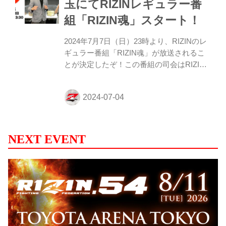
玉にてRIZINレギュラー番
ぺシャルをお見逃しなく！ 超RIZIN.3直前
組「RIZIN魂」スタート！
スぺシャル 概要 タイトル 『超RIZIN.3 全
力・感動・勇気・挑戦 生放送スペシャル』
2024年7月7日（日）23時より、RIZINのレ
番組内容 超RIZIN.3出...
ギュラー番組「RIZIN魂」が放送されるこ
とが決定したぞ！この番組の司会はRIZIN
実況でお馴染みの鈴木芳彦アナウンサーが
務め、AKB48の武藤小麟がアシスタントを
務めることも決定した！ 「RIZIN魂」はテ
レ玉で毎週日曜23:00～23:30に放送、また
国内最大級の見逃し無料配信動画サービス
『TVer』でも配信されるぞ！（配信は7月
NEXT EVENT
14日～予定 ※変更する場合もあります）
RIZINのレギュラー番組「RIZIN魂」を、お
見逃しなく！ 「RIZIN魂」概要 初めての人
にも分かりやすくルールを解説し、注目選
手の素顔に迫るります。RIZINが...