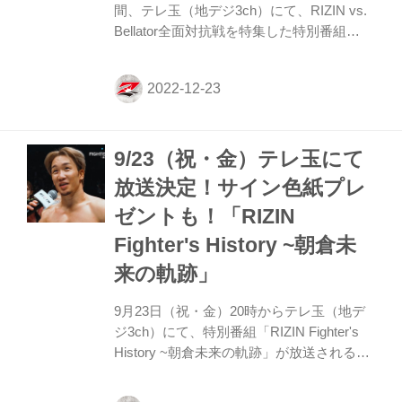
間、テレ玉（地デジ3ch）にて、RIZIN vs.
Bellator全面対抗戦を特集した特別番組
「MMA TIMES」が放送されることが決定
したぞ！ この番組では、大晦日に開催され
るRIZIN.40のBellatorとRIZINの全面対抗戦
の全カードの見どころと試合展開を徹底予
想！ 放送終了後にはU-NEXT、テレ玉
9/23（祝・金）テレ玉にて
YouTubeチャンネルで見逃し配信も行われ
る予定だ！テレ玉の特別番組「MMA
放送決定！サイン色紙プレ
TIMES」をお見逃しなく！ MMA TIMES 概
ゼントも！「RIZIN
要 7 大晦日に開催されるRIZIN.40のBellator
とRIZINの全面対抗戦。全カードの見ど...
Fighter's History ~朝倉未
来の軌跡」
9月23日（祝・金）20時からテレ玉（地デ
ジ3ch）にて、特別番組「RIZIN Fighter's
History ~朝倉未来の軌跡」が放送されるこ
とが決定したぞ！特別番組「RIZIN
Fighter's History ~朝倉未来の軌跡」は、メ