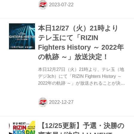
行われた、あるふぁくらぶ presents RIZIN
DANCE GRAND PRIX 2023の予選の結果
は次の通りです。 決勝進出チーム / 小学生
本日12/27（火）21時より
部門 決勝進出チーム / 小学生部門 Peek-a-
boo★H Peek-a-boo★H SUPER
テレ玉にて「RIZIN
La.PANTHER P SUPER La.PANTHER P
Fighters History ～ 2022年
Ledisy ...
の軌跡 ～」放送決定！
本日12月27日（火）21時より、テレ玉（地
デジ3ch）にて「RIZIN Fighters History ～
2022年の軌跡 ～」が放送されることが決定
したぞ！ この番組は、テレ玉の格闘技大好
きディレクター高野雄太郎氏の強い思いに
よって出来上がった番組だ！ 放送終了後に
はRIZIN FF公式YouTubeチャンネル、テレ
玉YouTubeチャンネルで見逃し配信も行わ
【12/25更新】予選・決勝の
れる予定だ！テレ玉の特別番組「RIZIN
Fighters History ～ 2022年の軌跡 ～」をお