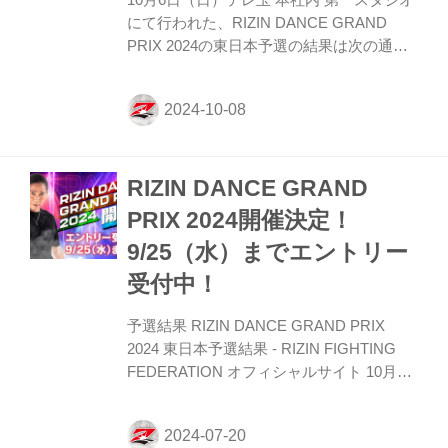
よって時間変更あり 開催場所 さいたまス
にて行われた、RIZIN DANCE GRAND
ーパーアリーナ内 コミ...
PRIX 2024の東日本予選の結果は次の通り
です。 東日本予選 決勝進出チーム / 小学生
部門 yyy Def Crown sylph 参加チーム集合
写真 / 小学生部門 東日本予選 決勝進出チー
ム / 中高生部門 PANDAnne NATTY BADS
Geschen:K 参加チーム集合写真 / 中高生部
RIZIN DANCE GRAND
門 主催／協力／制作協力 主催 RIZIN
FIGHTING FEDERATION 後援 一般社団法
PRIX 2024開催決定！
人さいたまスポーツコミッション 協力 株
9/25（水）までエントリー
式会社テレビ埼玉／株式会社サンテレビジ
ョン／株式会...
受付中！
予選結果 RIZIN DANCE GRAND PRIX
2024 東日本予選結果 - RIZIN FIGHTING
FEDERATION オフィシャルサイト 10月6
日（日）テレ玉 本社内 第一スタジオにて
行われた、RIZIN DANCE GRAND PRIX
2024の東日本予選の結果は次の通りです。