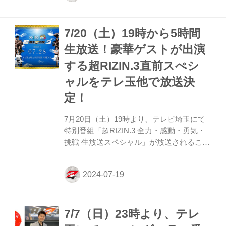
東日本予選 決勝進出チーム / 小学生部門
yyy Def Crown sylph 参加チーム集合写真 /
7/20（土）19時から5時間
小学生部門 東日本予選 決勝進出チーム / 中
高生部門 PANDAnne NATTY BADS
生放送！豪華ゲストが出演
Geschen:K 参加チーム集合写真 / 中高生部
する超RIZIN.3直前スぺシ
門 主催／協力／制作協力 主催 ...
ャルをテレ玉他で放送決
定！
7月20日（土）19時より、テレビ埼玉にて
特別番組「超RIZIN.3 全力・感動・勇気・
挑戦 生放送スペシャル」が放送されること
が決定！ この番組には豪華ゲストとして手
越祐也、JOY、SAMなどが登場！また試合
を直前に控えたゲストファイターや、その
他RIZINファイター、RIZIN関係者が多数出
演するぞ！ テレ玉以外にも21時半からサン
7/7（日）23時より、テレ
テレビ、22時からTOKYO MX2でも生放
送！豪華ゲストが出演する超RIZIN.3直前ス