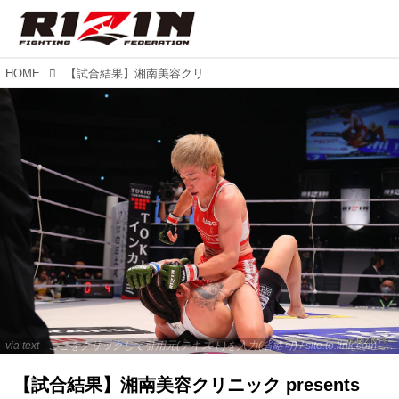
HOME
【試合結果】湘南美容クリニック presents RIZIN.37 第14試合／浜崎朱加 vs. ジェシカ・アギラー
via text - ここをクリックして引用元(テキスト)を入力(省略可) / site.to.link.com - ここをクリックして引用元を入力(省略可)
【試合結果】湘南美容クリニック presents