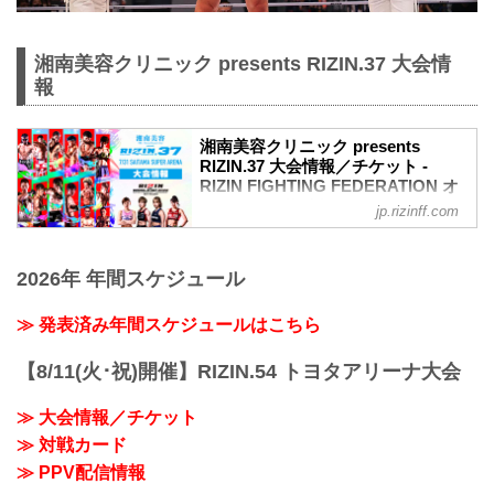
湘南美容クリニック presents RIZIN.37 大会情
報
湘南美容クリニック presents
RIZIN.37 大会情報／チケット -
RIZIN FIGHTING FEDERATION オ
フィシャルサイト
jp.rizinff.com
MOVIE
【Trailer】湘南美容クリニック presents
2026年 年間スケジュール
RIZIN.37 in SAITAMA SUPER ARENA
youtu.be
大会概要
≫ 発表済み年間スケジュールはこちら
名称
湘南美容クリニック presents RIZIN.37
【8/11(火･祝)開催】RIZIN.54 トヨタアリーナ大会
日時
2022年7月31日（日）12:30開場 / 14:00開
≫ 大会情報／チケット
始
≫ 対戦カード
終了予定時間
19:00〜20:00頃
≫ PPV配信情報
※試合内容、イベント進行によって終了