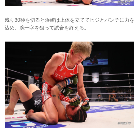
残り30秒を切ると浜崎は上体を立ててヒジとパンチに力を
込め、腕十字を狙って試合を終える。