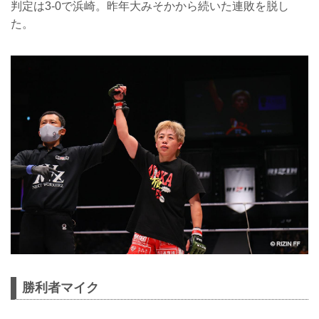
判定は3-0で浜崎。昨年大みそかから続いた連敗を脱し
た。
勝利者マイク