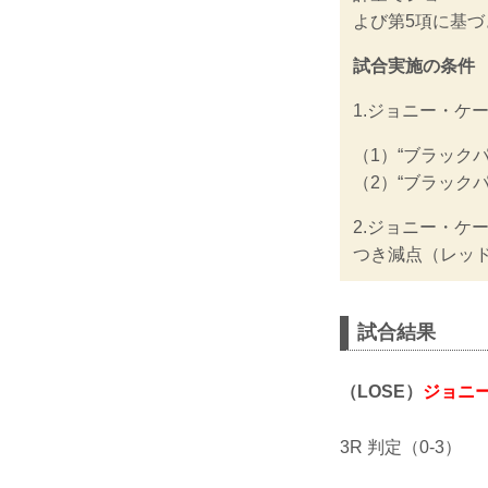
よび第5項に基
試合実施の条件
1.ジョニー・ケ
（1）“ブラック
（2）“ブラック
2.ジョニー・ケ
つき減点（レッド
試合結果
（LOSE）
ジョニ
3R 判定（0-3）