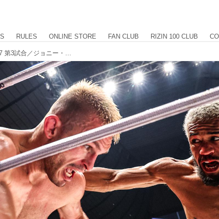
US
RULES
ONLINE STORE
FAN CLUB
RIZIN 100 CLUB
CO
【試合結果】Yogibo presents RIZIN.47 第3試合／ジョニー・ケース vs. “ブラックパンサー”ベイノア