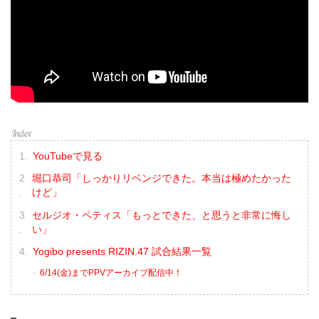
YouTubeで見る
堀口恭司「しっかりリベンジできた。本当は極めたかった
けど」
セルジオ・ペティス「もっとできた、と思うと非常に悔し
い」
Yogibo presents RIZIN.47 試合結果一覧
6/14(金)までPPVアーカイブ配信中！