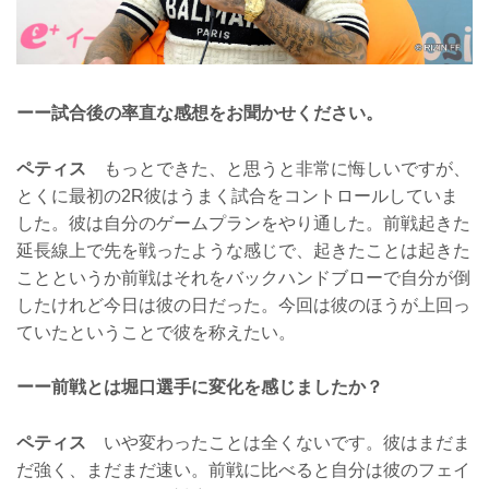
ーー試合後の率直な感想をお聞かせください。
ペティス
もっとできた、と思うと非常に悔しいですが、
とくに最初の2R彼はうまく試合をコントロールしていま
した。彼は自分のゲームプランをやり通した。前戦起きた
延長線上で先を戦ったような感じで、起きたことは起きた
ことというか前戦はそれをバックハンドブローで自分が倒
したけれど今日は彼の日だった。今回は彼のほうが上回っ
ていたということで彼を称えたい。
ーー前戦とは堀口選手に変化を感じましたか？
ペティス
いや変わったことは全くないです。彼はまだま
だ強く、まだまだ速い。前戦に比べると自分は彼のフェイ