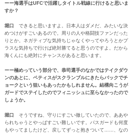
ーー海選手はUFCで活躍しタイトル戦線に行けると思いま
すか？
堀口
できると思いますよ。日本人はダメだ、みたいな決
めつけがすごいあるので。周りの人や格闘技ファンだった
りとか。ネガティブな気持ちじゃなくやってやろうとかプ
ラスな気持ちで行けば絶対勝てると思うのですよ。だから
海くんにも絶対にチャンスがあると思います。
ーー極めっていう部分で、恭司選手のなかではテイクダウ
ンのあとに、ペティスがスクランブルにきたらバックでチ
ョークという狙いもあったかもしれません。結構向こうが
ガードでステイしたのでフィニッシュに至らなかったので
しょうか。
堀口
そうですね、守りにすごい徹していたので、ああや
られちゃうとやっぱすごい難しいです。パスガードも何度
もやってましたけど、戻してずっと抱きついて……、なの