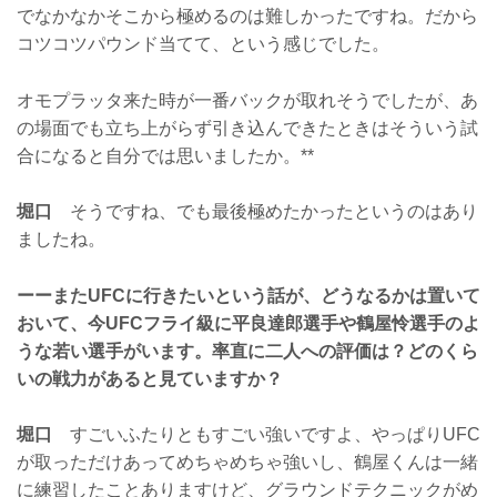
でなかなかそこから極めるのは難しかったですね。だから
コツコツパウンド当てて、という感じでした。
オモプラッタ来た時が一番バックが取れそうでしたが、あ
の場面でも立ち上がらず引き込んできたときはそういう試
合になると自分では思いましたか。**
堀口
そうですね、でも最後極めたかったというのはあり
ましたね。
ーーまたUFCに行きたいという話が、どうなるかは置いて
おいて、今UFCフライ級に平良達郎選手や鶴屋怜選手のよ
うな若い選手がいます。率直に二人への評価は？どのくら
いの戦力があると見ていますか？
堀口
すごいふたりともすごい強いですよ、やっぱりUFC
が取っただけあってめちゃめちゃ強いし、鶴屋くんは一緒
に練習したことありますけど、グラウンドテクニックがめ