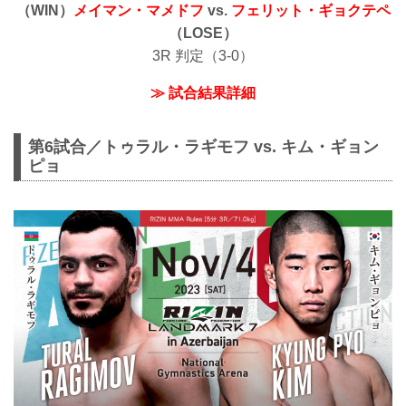
（WIN）
メイマン・マメドフ
vs.
フェリット・ギョクテペ
（LOSE）
3R 判定（3-0）
≫ 試合結果詳細
第6試合／トゥラル・ラギモフ vs. キム・ギョン
ピョ