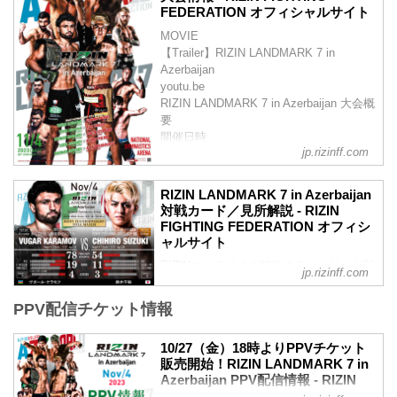
FEDERATION オフィシャルサイト
MOVIE
【Trailer】RIZIN LANDMARK 7 in
Azerbaijan
youtu.be
RIZIN LANDMARK 7 in Azerbaijan 大会概
要
開催日時
jp.rizinff.com
2023年11月4日（土）日本時間 22:00開始
（現地時間：11月4日（土）15:30開場 /
17:00開始）
RIZIN LANDMARK 7 in Azerbaijan
終了予定時間
対戦カード／見所解説 - RIZIN
日本時間 27:00頃
FIGHTING FEDERATION オフィシ
※試合内容、イベント進行によって終了
ャルサイト
予定時間が前後することがありますので
RIZINマッチメイク担当のチャーリーが対
ご了承ください。
jp.rizinff.com
戦カードの見所を紹介！選手のバッグボ
会場
ーンやストロングポイントを把握すれ
アゼルバイジャン・バクー ナショナルジ
PPV配信チケット情報
ば、試合観戦がもっと楽しくなる！観戦
ムナスティ...
前に是非チェックしておこう！
10/27（金）18時よりPPVチケット
試合順
販売開始！RIZIN LANDMARK 7 in
第10試合／ヴガール・ケラモフ vs. 鈴木
Azerbaijan PPV配信情報 - RIZIN
千裕
FIGHTING FEDERATION オフィシ