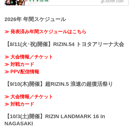
フェザー級タイトルマッチ
jp.rizinff.com
ャルサイト
RIZIN MMAルール：5分3R（66.0kg）
ヴガール・ケラモフ vs. 鈴木千裕
10月27日（金）18時より、RIZIN
ヴガール・ケラモフ
LANDMARK 7 in AzerbaijanのPPV配信チ
2026年 年間スケジュール
総合力 | 打撃力 | 爆発力 | アグレッシブ
ケットの販売がスタートすることが決定
鈴木千裕
したぞ！
≫ 発表済み年間スケジュールはこちら
アグレッシブ｜パンチ力｜爆発力
今大会は、RIZIN 100 CLUB、ABEMA、
見所解説
U-NEXT、RIZIN LIVE、そしてスカパ
【8/11(火･祝)開催】RIZIN.54 トヨタアリーナ大会
RIZIN初の海外大...
ー！で販売予定だ！
初の海外開催となるRIZIN LANDMARK 7
≫ 大会情報／チケット
in Azerbaijanをお好きな配信サービスで、
全試合リアルタイムで視聴しよう！
≫ 対戦カード
PPV配信チケット販売日時
≫ PPV配信情報
2023年10月27日（金）18:00〜
PPV配信スケジ...
【9/10(木)開催】超RIZIN.5 浪速の超復活祭り
≫ 大会情報／チケット
≫ 対戦カード
【10/3(土)開催】RIZIN LANDMARK 16 in
NAGASAKI