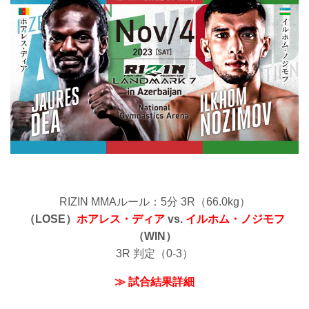
RIZIN MMAルール：5分 3R（66.0kg）
（LOSE）
ホアレス・ディア
vs.
イルホム・ノジモフ
（WIN）
3R 判定（0-3）
≫ 試合結果詳細