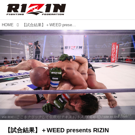
HOME
【試合結果】＋WEED presents RIZIN LANDMARK vol.3 第4試合／倉本一真 vs. 魚井フルスイング
via text - ここをクリックして引用元(テキスト)を入力(省略可) / site.to.link.com - ここをクリックして引用元を入力(省略可)
【試合結果】＋WEED presents RIZIN