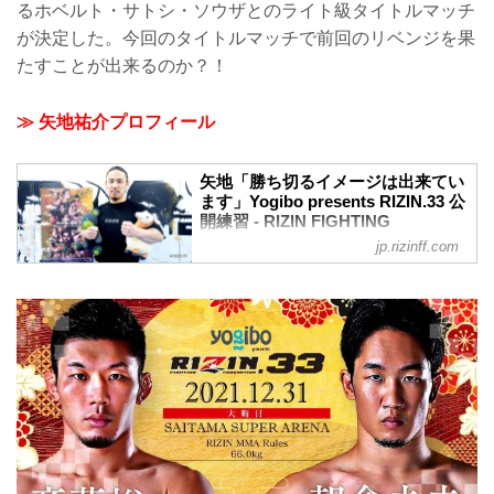
るホベルト・サトシ・ソウザとのライト級タイトルマッチ
が決定した。今回のタイトルマッチで前回のリベンジを果
たすことが出来るのか？！
≫ 矢地祐介プロフィール
矢地「勝ち切るイメージは出来てい
ます」Yogibo presents RIZIN.33 公
開練習 - RIZIN FIGHTING
FEDERATION オフィシャルサイト
jp.rizinff.com
2021年12月23日（木）、Yogibo presents
RIZIN.33へ出場する矢地祐介が都内で練
習を公開した。
今年6月の川名TENCHO雄生戦、続く9月
の武田光司戦に勝利し、現在2連勝中の矢
地祐介。昨年8月に一度敗れているホベル
ト・サトシ・ソウザとのライト級タイト
ルマッチが決定した。今回のタイトルマ
ッチで前回のリベンジを果たすことが出
来るのか？！
公開練習では、2分間のパンチミットを披