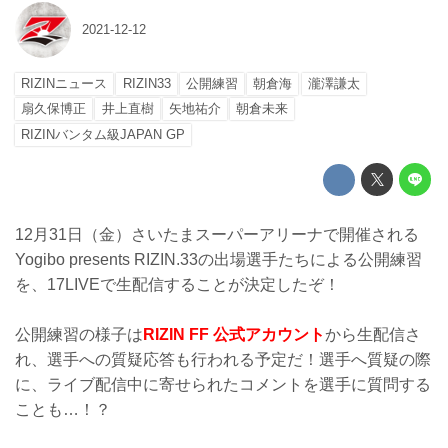
2021-12-12
RIZINニュース
RIZIN33
公開練習
朝倉海
瀧澤謙太
扇久保博正
井上直樹
矢地祐介
朝倉未来
RIZINバンタム級JAPAN GP
12月31日（金）さいたまスーパーアリーナで開催される
Yogibo presents RIZIN.33の出場選手たちによる公開練習
を、17LIVEで生配信することが決定したぞ！
公開練習の様子は
RIZIN FF 公式アカウント
から生配信さ
れ、選手への質疑応答も行われる予定だ！選手へ質疑の際
に、ライブ配信中に寄せられたコメントを選手に質問する
ことも…！？