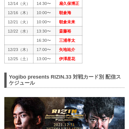
12/14（火）
14:30〜
扇久保博正
12/16（木）
10:00〜
朝倉海
12/21（火）
10:00〜
朝倉未来
12/22（水）
13:30〜
斎藤裕
16:30〜
三浦孝太
12/23（木）
17:00〜
矢地祐介
12/25（土）
13:00〜
伊澤星花
Yogibo presents RIZIN.33 対戦カード別 配信ス
ケジュール