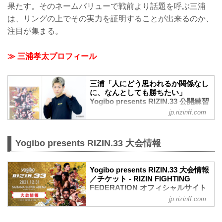
果たす。そのネームバリューで戦前より話題を呼ぶ三浦
は、リングの上でその実力を証明することが出来るのか、
注目が集まる。
≫ 三浦孝太プロフィール
三浦「人にどう思われるか関係なし
に、なんとしても勝ちたい」
Yogibo presents RIZIN.33 公開練習
- RIZIN FIGHTING FEDERATION
jp.rizinff.com
オフィシャルサイト
2021年12月22日（水）、Yogibo presents
RIZIN.33へ出場する三浦孝太が都内で練
Yogibo presents RIZIN.33 大会情報
習を公開した。
“キング・カズ”こと、三浦知良の次男・三
浦孝太。宮田和幸率いるBRAVEに入門
Yogibo presents RIZIN.33 大会情報
／チケット - RIZIN FIGHTING
し、今回大晦日でMMAデビューを果た
FEDERATION オフィシャルサイト
す。そのネームバリューで戦前より話題
を呼ぶ三浦は、リングの上でその実力を
jp.rizinff.com
大会概要
証明することが出来るのか、注目が集ま
名称
る。
Yogibo presents RIZIN.33