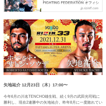
FIGHTING FEDERATION オフィシ
ャルサイト
jp.rizinff.com
2021年12月13日（月）、Yogibo presents
RIZIN.33へ出場する井上直樹が神奈川県
内で練習を公開した。
一回戦、二回戦と順調に勝ち進み準決勝
へ進出した井上直樹。準決勝の相手に決
定したのはベテラン・扇久保博正。優勝
候補筆頭を囁かれる井上はどんな闘い方
で準決勝・決勝に挑むのか、注目が集ま
る。
公開練習では、1分間のシャドー、ミット
打ちを披露。その後、インタビューに応
じた。
井上直樹 公開練習風景
2021年12月13日（月）井上直樹 公開練習
8
井上「イメージトレーニン...
矢地祐介 12月23日（木）17:00〜
今年6月の川名TENCHO雄生戦、続く9月の武田光司戦に
勝利し、現在2連勝中の矢地祐介。昨年8月に一度敗れてい