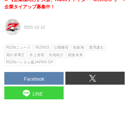
企業タイアップ募集中！
2021-12-12
RIZINニュース
RIZIN33
公開練習
朝倉海
瀧澤謙太
扇久保博正
井上直樹
矢地祐介
朝倉未来
RIZINバンタム級JAPAN GP
Facebook
LINE