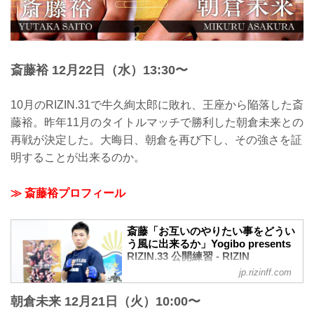
露。その後、インタビューに応じた。
矢地祐介 公開練習風景
2021年12月23日（木）矢地祐...
斎藤裕 12月22日（水）13:30〜
10月のRIZIN.31で牛久絢太郎に敗れ、王座から陥落した斎
藤裕。昨年11月のタイトルマッチで勝利した朝倉未来との
再戦が決定した。大晦日、朝倉を再び下し、その強さを証
明することが出来るのか。
≫ 斎藤裕プロフィール
斎藤「お互いのやりたい事をどうい
う風に出来るか」Yogibo presents
RIZIN.33 公開練習 - RIZIN
FIGHTING FEDERATION オフィシ
jp.rizinff.com
ャルサイト
朝倉未来 12月21日（火）10:00〜
2021年12月22日（水）、Yogibo presents
RIZIN.33へ出場する斎藤裕が都内で練習