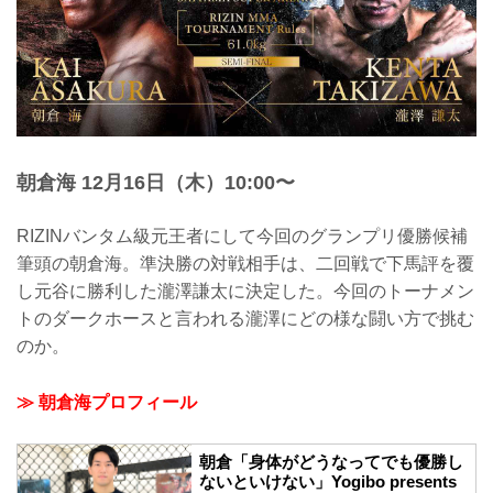
朝倉海 12月16日（木）10:00〜
RIZINバンタム級元王者にして今回のグランプリ優勝候補
筆頭の朝倉海。準決勝の対戦相手は、二回戦で下馬評を覆
し元谷に勝利した瀧澤謙太に決定した。今回のトーナメン
トのダークホースと言われる瀧澤にどの様な闘い方で挑む
のか。
≫ 朝倉海プロフィール
朝倉「身体がどうなってでも優勝し
ないといけない」Yogibo presents