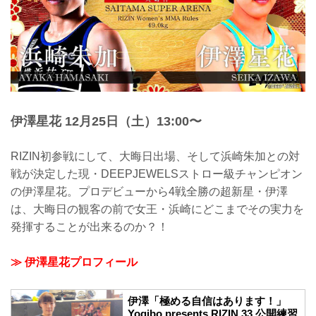
のリベンジマッチを制し、RIZINフェザー
級王座へ近づくことが出来るのか？！
公開練習では、30秒のシャドーを披露。
その後、インタビューに応じた。
朝倉未来 公開練習風景
2021年12月21日（火）朝倉未...
伊澤星花 12月25日（土）13:00〜
RIZIN初参戦にして、大晦日出場、そして浜崎朱加との対
戦が決定した現・DEEPJEWELSストロー級チャンピオン
の伊澤星花。プロデビューから4戦全勝の超新星・伊澤
は、大晦日の観客の前で女王・浜崎にどこまでその実力を
発揮することが出来るのか？！
≫ 伊澤星花プロフィール
伊澤「極める自信はあります！」
Yogibo presents RIZIN.33 公開練習