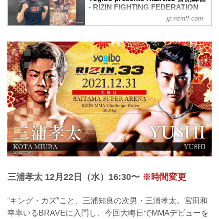
- RIZIN FIGHTING FEDERATION
オフィシャルサイト
jp.rizinff.com
2021年12月25日（土）、Yogibo presents
RIZIN.33へ出場する伊澤星花が都内で練
習を公開した。
RIZIN初参戦にして、大晦日出場、そして
浜崎朱加との対戦が決定した現・DEEP
JEWELSストロー級チャンピオンの伊澤
星花。プロデビューから4戦全勝の超新
星・伊澤は、大晦日の観客の前で女王・
浜崎にどこまでその実力を発揮すること
が出来るのか？！
公開練習では、1分間の打ち込みとミット
打ちを披露。その後、インタビューに応
じた。
伊澤星花 公開練習風景
2021年12月2...
三浦孝太 12月22日（水）16:30〜
※時間変更
“キング・カズ”こと、三浦知良の次男・三浦孝太。宮田和
幸率いるBRAVEに入門し、今回大晦日でMMAデビューを