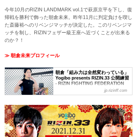
を公開した。
今年10月のRIZIN LANDMARK vol.1で萩原京平を下し、復
10月のRIZIN.31で牛久絢太郎に敗れ、王
帰戦を勝利で飾った朝倉未来。昨年11月に判定負けを喫し
座から陥落した斎藤裕。昨年11月のタイ
トルマッチで勝利した朝倉未来との再戦
た斎藤裕へのリベンジマッチが決定した。このリベンジマ
が決定した。大晦日、朝倉を再び下し、
ッチを制し、RIZINフェザー級王座へ近づくことが出来る
その強さを証明することが出来るのか。
のか？！
公開練習では、1分間のミット打ちを披
露。その後、インタビューに応じた。
斎藤裕 公開練習風景
≫ 朝倉未来プロフィール
2021年12月22日（水）斎藤裕 公開練習8
斎藤「（前回の朝倉戦から）技術的・精
神...
朝倉「組み力は全然変わっている」
Yogibo presents RIZIN.33 公開練習
- RIZIN FIGHTING FEDERATION
オフィシャルサイト
jp.rizinff.com
2021年12月21日（火）、Yogibo presents
RIZIN.33へ出場する朝倉未来が都内で練
習を公開した。
今年10月のRIZIN LANDMARK vol.1で萩
原京平を下し、復帰戦を勝利で飾った朝
倉未来。昨年11月に判定負けを喫した斎
藤裕へのリベンジマッチが決定した。こ