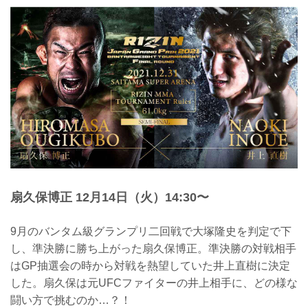
2021年12月13日（月）、Yogibo presents
RIZIN.33へ出場する瀧澤謙太が都内で練
習を公開した。
トーナメント一回戦で今成を、二回戦で
元谷友貴を破り、このトーナメントのダ
ークホース的存在となった瀧澤謙太。準
決勝では同じくストライカーの元バンタ
ム級王者・朝倉海と対戦する。今成を破
った戦略と元谷をマットに沈めた打撃で
優勝候補の朝倉を破り、優勝へ近づくこ
とが出来るのか？！
公開練習では、2分間のミット打ちを披
露。その後、インタビューに応じた。
瀧澤謙太 公開練習風景
20...
扇久保博正 12月14日（火）14:30〜
9月のバンタム級グランプリ二回戦で大塚隆史を判定で下
し、準決勝に勝ち上がった扇久保博正。準決勝の対戦相手
はGP抽選会の時から対戦を熱望していた井上直樹に決定
した。扇久保は元UFCファイターの井上相手に、どの様な
闘い方で挑むのか…？！