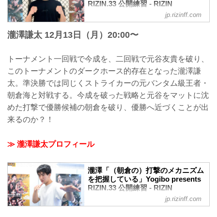
RIZIN.33 公開練習 - RIZIN
FIGHTING FEDERATION オフィシ
jp.rizinff.com
ャルサイト
瀧澤謙太 12月13日（月）20:00〜
2021年12月16日（木）、Yogibo presents
RIZIN.33へ出場する朝倉海が都内で練習
を公開した。
トーナメント一回戦で今成を、二回戦で元谷友貴を破り、
RIZINバンタム級元王者にして今回のグラ
このトーナメントのダークホース的存在となった瀧澤謙
ンプリ優勝候補筆頭の朝倉海。準決勝の
対戦相手は、二回戦で下馬評を覆し元谷
太。準決勝では同じくストライカーの元バンタム級王者・
に勝利した瀧澤謙太に決定した。今回の
朝倉海と対戦する。今成を破った戦略と元谷をマットに沈
トーナメントのダークホースと言われる
めた打撃で優勝候補の朝倉を破り、優勝へ近づくことが出
瀧澤にどの様な闘い方で挑むのか。
公開練習では、1分半のミット打ちを披
来るのか？！
露。その後、インタビューに応じた。
朝倉海 公開練習風景
≫ 瀧澤謙太プロフィール
2021年12月16日（木）朝倉海 公開練習6
朝倉「全てに...
瀧澤「（朝倉の）打撃のメカニズム
を把握している」Yogibo presents
RIZIN.33 公開練習 - RIZIN
FIGHTING FEDERATION オフィシ
jp.rizinff.com
ャルサイト