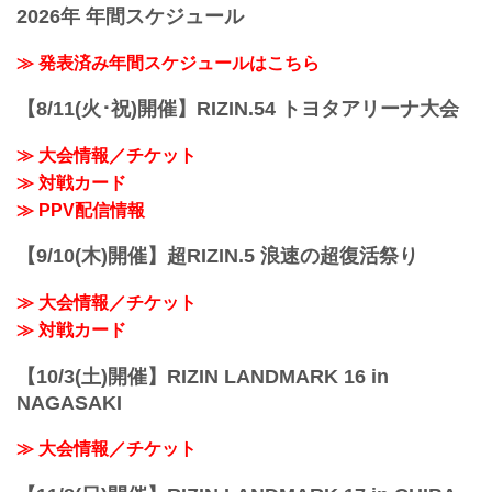
公開練習では、1分間のミット打ちを披
2026年 年間スケジュール
日時
露。その後、インタビューに応じた。
2021年12月31日（金）12:00開場（予
三浦孝太 公開練習風景
定）/ 14:00開始（予定）
≫ 発表済み年間スケジュールはこちら
2021年12月22日（水）三浦孝太 公開練習
※開場・開始時間は予定です。決定次第
8...
RIZIN FFオフィシャルサイトにてご案内
【8/11(火･祝)開催】RIZIN.54 トヨタアリーナ大会
します。
終了予定時間
≫ 大会情報／チケット
※未定
≫ 対戦カード
※試合内容、イベント進行によって終了
予定時間が前後することがありますので
≫ PPV配信情報
ご了承ください。
会場
【9/10(木)開催】超RIZIN.5 浪速の超復活祭り
さいたまスーパーアリーナ
JR京浜東北線・JR上野東京ライン（宇都
≫ 大会情報／チケット
宮線・高崎線）「さいたま新都心」駅か
ら徒歩3分
≫ 対戦カード
JR埼京線「北与野」駅...
【10/3(土)開催】RIZIN LANDMARK 16 in
NAGASAKI
≫ 大会情報／チケット