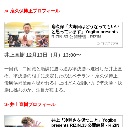
≫ 扇久保博正プロフィール
扇久保「大晦日はどうなってもいい
と思っています」Yogibo presents
RIZIN.33 公開練習 - RIZIN
FIGHTING FEDERATION オフィシ
jp.rizinff.com
ャルサイト
井上直樹 12月13日（月）13:00〜
2021年12月14日（火）、Yogibo presents
RIZIN.33へ出場する扇久保博正が千葉県
内で練習を公開した。
一回戦、二回戦と順調に勝ち進み準決勝へ進出した井上直
9月のバンタム級グランプリ二回戦で大塚
樹。準決勝の相手に決定したのはベテラン・扇久保博正。
隆史を判定で下し、準決勝に勝ち上がっ
た扇久保博正。準決勝の対戦相手はGP抽
優勝候補筆頭を囁かれる井上はどんな闘い方で準決勝・決
選会の時から対戦を熱望していた井上直
勝に挑むのか、注目が集まる。
樹に決定した。扇久保は元UFCファイタ
ーの井上相手に、どの様な闘い方で挑む
のか…？！
≫ 井上直樹プロフィール
公開練習では、2分間の寝技スパーを披
露。その後、インタビューに応じた。
扇久保博正 公開練習風景
井上「冷静さを保つこと」Yogibo
2021年12月14日（火）扇久保...
presents RIZIN.33 公開練習 - RIZIN