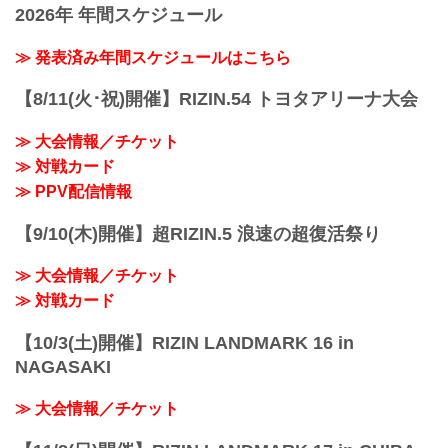
行われる予定だ！選手へ質疑の際に、ラ
2026年 年間スケジュール
日時
イブ配信中に寄せられたコメントを選手
2021年12月31日（金）11:30開場 / 13:30
に質問することも…！？
開始
≫ 発表済み年間スケジュールはこちら
大会を間近に控えた選手たちの練習風
終了予定時間
景、質疑応答の様子を是非ライブ配信で
22:30～23:00
【8/11(火･祝)開催】RIZIN.54 トヨタアリーナ大会
チェックしよう！
※試合内容、イベント進行によって終了
スケジュール更新情報
予定時間が前後することがありますので
12/20更新
≫ 大会情報／チケット
ご了承ください。
以下の公開練...
≫ 対戦カード
会場
さいたまスーパーアリーナ
≫ PPV配信情報
JR京浜東北線・JR上野東京ライン（宇都
宮線・高崎線）「さいたま新都心」駅か
【9/10(木)開催】超RIZIN.5 浪速の超復活祭り
ら徒歩3分
JR埼京線「北与野」駅から徒歩7分
≫ 大会情報／チケット
たまアリ△タウン ー キテ、ミテ、ジッカ
ン
≫ 対戦カード
「たまアリ△タウン」のサイトで...
【10/3(土)開催】RIZIN LANDMARK 16 in
NAGASAKI
≫ 大会情報／チケット