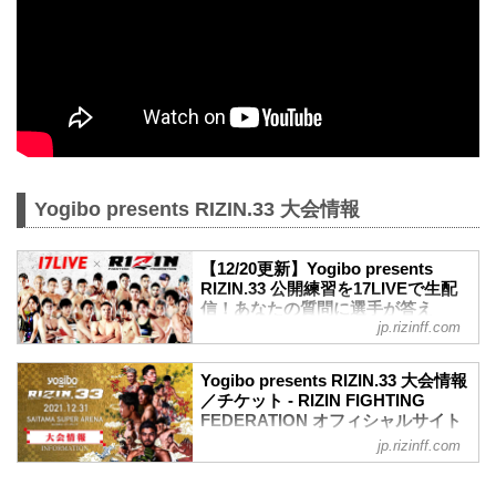
Yogibo presents RIZIN.33 大会情報
【12/20更新】Yogibo presents
RIZIN.33 公開練習を17LIVEで生配
信！あなたの質問に選手が答え
jp.rizinff.com
る？！ - RIZIN FIGHTING
FEDERATION オフィシャルサイト
12月31日（金）さいたまスーパーアリー
Yogibo presents RIZIN.33 大会情報
ナで開催されるYogibo presents RIZIN.33
／チケット - RIZIN FIGHTING
の出場選手たちによる公開練習を、
FEDERATION オフィシャルサイト
17LIVEで生配信することが決定したぞ！
jp.rizinff.com
大会概要
公開練習の様子はRIZIN FF 公式アカウン
名称
トから生配信され、選手への質疑応答も
Yogibo presents RIZIN.33