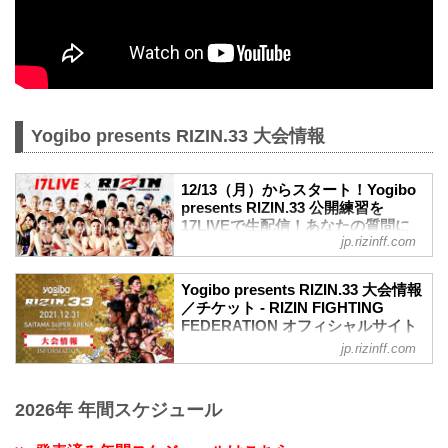
Yogibo presents RIZIN.33 大会情報
12/13（月）からスタート！Yogibo
presents RIZIN.33 公開練習を
17LIVEで生配信！あなたの質問に
jp.rizinff.com
選手が答える？！ - RIZIN
FIGHTING FEDERATION オフィシ
ャルサイト
Yogibo presents RIZIN.33 大会情報
12月31日（金）さいたまスーパーアリー
／チケット - RIZIN FIGHTING
ナで開催されるYogibo presents RIZIN.33
FEDERATION オフィシャルサイト
の出場選手たちによる公開練習を、
jp.rizinff.com
大会概要
17LIVEで生配信することが決定したぞ！
名称
公開練習の様子はRIZIN FF 公式アカウン
Yogibo presents RIZIN.33
トから生配信され、選手への質疑応答も
2026年 年間スケジュール
日時
行われる予定だ！選手へ質疑の際に、ラ
2021年12月31日（金）12:00開場（予
イブ配信中に寄せられたコメントを選手
定）/ 14:00開始（予定）