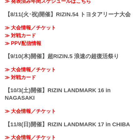
≫ 発表済み年間スケジュールはこちら
に質問することも…！？
※開場・開始時間は予定です。決定次第
大会を間近に控えた選手たちの練習風
RIZIN FFオフィシャルサイトにてご案内
【8/11(火･祝)開催】RIZIN.54 トヨタアリーナ大会
景、質疑応答の様子を是非ライブ配信で
します。
チェックしよう！
終了予定時間
公開練習 17LIVE 配信スケジュール
≫ 大会情報／チケット
※未定
17LI...
≫ 対戦カード
※試合内容、イベント進行によって終了
予定時間が前後することがありますので
≫ PPV配信情報
ご了承ください。
会場
【9/10(木)開催】超RIZIN.5 浪速の超復活祭り
さいたまスーパーアリーナ
JR京浜東北線・JR上野東京ライン（宇都
≫ 大会情報／チケット
宮線・高崎線）「さいたま新都心」駅か
ら徒歩3分
≫ 対戦カード
JR埼京線「北与野」駅...
【10/3(土)開催】RIZIN LANDMARK 16 in
NAGASAKI
≫ 大会情報／チケット
【11/8(日)開催】RIZIN LANDMARK 17 in CHIBA
≫ 大会情報／チケット