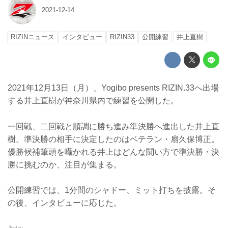
2021-12-14
RIZINニュース
インタビュー
RIZIN33
公開練習
井上直樹
2021年12月13日（月）、Yogibo presents RIZIN.33へ出場
する井上直樹が神奈川県内で練習を公開した。
一回戦、二回戦と順調に勝ち進み準決勝へ進出した井上直
樹。準決勝の相手に決定したのはベテラン・扇久保博正。
優勝候補筆頭を囁かれる井上はどんな闘い方で準決勝・決
勝に挑むのか、注目が集まる。
公開練習では、1分間のシャドー、ミット打ちを披露。そ
の後、インタビューに応じた。