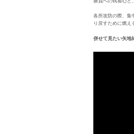
勝負への執着心と
各所攻防の際、集
り戻すために燃え
併せて見たい矢地