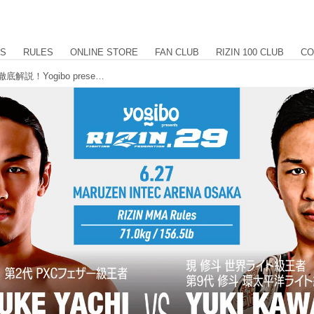
US
RULES
ONLINE STORE
FAN CLUB
RIZIN 100 CLUB
CO
矢地vs.川名、皇治vs.梅野他、見所を徹底解説！Yogibo presents RIZIN.29 チャーリーガイド vol.2