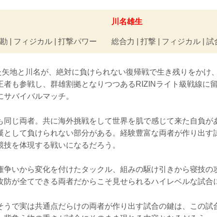
川名雄生
勘 | フィジカル | 打撃パワー
総合力 | 打撃 | フィジカル | 
敗した矢地と川名が、絶対に負けられない復帰戦で生き残りをかけ
王者も参戦し、群雄割拠となりつつあるRIZINライト級戦線に
にサバイバルマッチ。
も同じ両者。共に海外挑戦をして世界を肌で感じて来た自負が
漢として負けられない部分がある。経験豊富な両者が作り出す
競技を体現する戦いになるだろう。
権争いから変化を付けたタックル、組みの駆け引きから寝技の
攻防が全てできる両者だからこそ見せられるハイレベルな試合
そうで実は共通点だらけの両者が作り出す試合の鍵は、この試