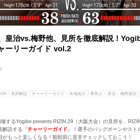
、皇治vs.梅野他、見所を徹底解説！Yogibo 
 チャーリーガイド vol.2
9
N29
見所解説
チャーリーガイド
矢地祐介
青井人
皇治
梅野源治
するYogibo presents RIZIN.29（大阪大会）の見所を、R
底解説する『
チャーリーガイド
』！選手のバッグボーンやスト
戦がもっと楽しくなる！観戦前に是非チェックしておこう！