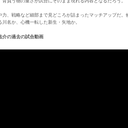
、背負う物の重さが試合にそのまま現れる内容となるだろう。
中力、戦略など細部まで見どころが詰まったマッチアップだ。
る川名か、心機一転した新生・矢地か。
祐介の過去の試合動画