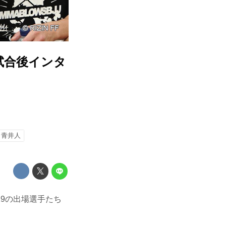
9 試合後インタ
青井人
N.29の出場選手たち