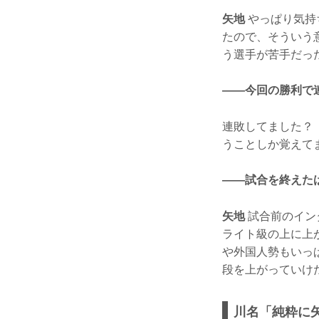
矢地
やっぱり気持
たので、そういう
う選手が苦手だっ
——今回の勝利で
連敗してました？
うことしか覚えて
——試合を終えた
矢地
試合前のイン
ライト級の上に上が
や外国人勢もいっ
段を上がっていけ
川名「純粋に