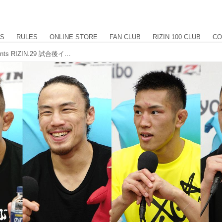
US
RULES
ONLINE STORE
FAN CLUB
RIZIN 100 CLUB
CO
矢地、川名、白川、青井 Yogibo presents RIZIN.29 試合後インタビュー vol.4