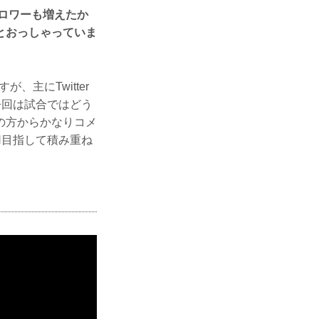
ォロワーも増えたか
とおっしゃっていま
、主にTwitter
今回は試合ではどう
の方からかなりコメ
N目指して積み重ね