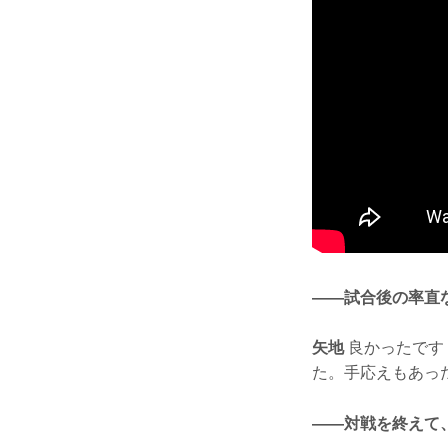
——試合後の率直
矢地
良かったです
た。手応えもあっ
——対戦を終えて