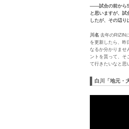
——試合の前から
と思いますが、試
したが、その辺り
川名
去年のRIZI
を更新したら、昨日
なるか分かりませ
ントを貰って、そ
て行きたいなと思
白川「地元・