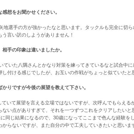
な感想をお聞かせください。
矢地選手の方が強かったなと思います。タックルも完全に切ら
もう言い訳のしようがありません！
、相手の印象は違いましたか。
いていた八隅さんとかなり対策を練ってきているなと試合中に
押し付ける感じでしたが、お互いの作戦がちょっと似ていたと
ばかりですが今後の展望を教えて下さい。
連敗していて展望を言える立場ではないですが、次呼んでもらえる
らない点がありすぎて、それを一つずつこれをクリアしたいと
た際に同じ結果になるので、30歳になってここまで色んな経験を
わからないですが、また自分の中で工夫していきたいと思いま