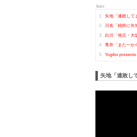
矢地「連敗して
川名「純粋に矢
白川「地元・大
青井「また一か
Yogibo prese
矢地「連敗し