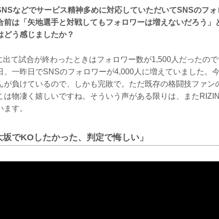
SNSなどでサービス精神多めに対応していただいてSNSのフ
合前は「矢地選手と対戦してもフォロワーは増えないだろう」
はどう感じましたか？
Nに出て試合が終わったときはフォロワー数が1,500人だったのですが
、一昨日でSNSのフォロワーが4,000人に増えていました。
んが負けているので、しかも完敗で。ただ既存の格闘技ファン
こは物凄く嬉しいですね。そういう声がある限りは、またRIZI
います。
大坂でKOしたかった、判定で悔しい」