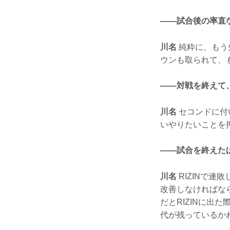
——試合後の率直
川名
純粋に、もう
ウンも取られて、
——対戦を終えて
川名
セコンドに付
いやりたいことを
——試合を終えた
川名
RIZINで
改善しなければな
だとRIZINに出
代が残っているか