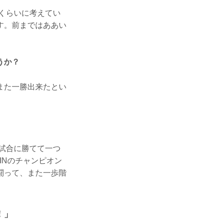
くらいに考えてい
す。前まではああい
うか？
また一勝出来たとい
試合に勝てて一つ
INのチャンピオン
闘って、また一歩階
！」