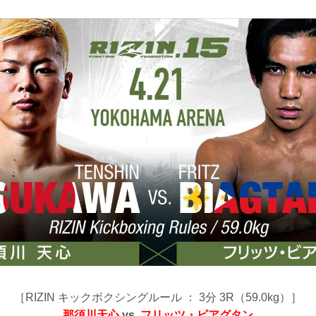
［RIZIN キックボクシングルール ： 3分 3R（59.0kg）］
那須川天心
vs.
フリッツ・ビアグタン