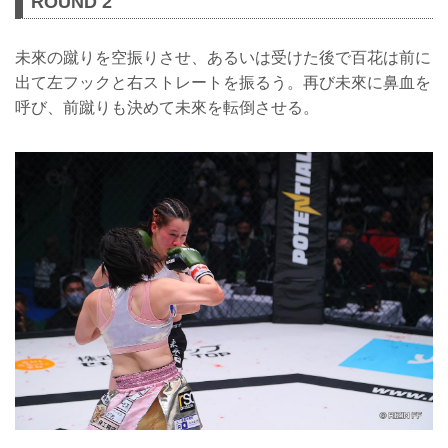
ROUND 2
未來の蹴りを空振りさせ、あるいは受けた後で百花は前に
出て左フックと右ストレートを振るう。再び未來に鼻血を
呼び、前蹴りも決めて未來を転倒させる。