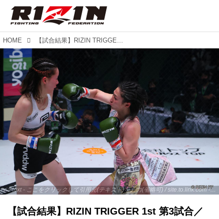
HOME
【試合結果】RIZIN TRIGGER 1st 第3試合／百花 vs. 未來
via text - ここをクリックして引用元(テキスト)を入力(省略可) / site.to.link.com - ここをクリックして引用元を入力(省略可)
【試合結果】RIZIN TRIGGER 1st 第3試合／