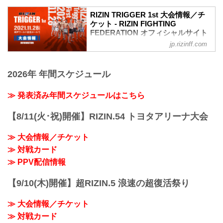
RIZIN TRIGGER 1st 大会情報／チ
ケット - RIZIN FIGHTING
FEDERATION オフィシャルサイト
jp.rizinff.com
RIZIN TRIGGERとは
「TRIGGER（トリガー）」＝ 引き金を
引く／きっかけとなる／作動させる
2026年 年間スケジュール
ここから何かが始まる、新しいスターが
誕生する、という思いが込められた
「RIZIN TRIGGER」。
≫ 発表済み年間スケジュールはこちら
『再生・回帰、発掘・育成、地域活性』
をテーマに、主要都市を中心に開催して
【8/11(火･祝)開催】RIZIN.54 トヨタアリーナ大会
いる通常のナンバーシリーズやRIZIN
LANDMARKとは異なり、この「RIZIN
≫ 大会情報／チケット
TRIGGER」は今後、国内のあらゆる場所
≫ 対戦カード
で開催を予定。その地域の選手を発掘す
ることや、ナンバーシリーズやRIZIN
≫ PPV配信情報
LAND...
【9/10(木)開催】超RIZIN.5 浪速の超復活祭り
≫ 大会情報／チケット
≫ 対戦カード