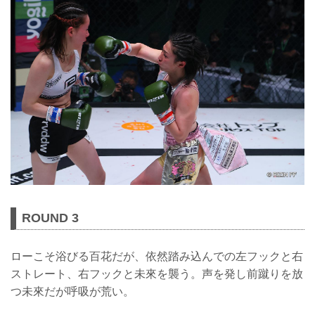
ROUND 3
ローこそ浴びる百花だが、依然踏み込んでの左フックと右
ストレート、右フックと未來を襲う。声を発し前蹴りを放
つ未來だが呼吸が荒い。