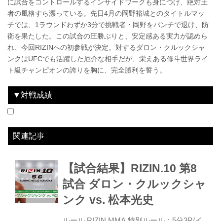
に試合をコントロールするインサイドワークも身につけ、絶対王
者の風格すら漂っている。先日4月の岡野裕城とのタイトルマッ
チでは、1ラウンドわずか3分で挑戦者・岡野をパンチで退け、防
衛を果たした。この試合の圧勝ぶりと、安定感ある実力が認めら
れ、今回RIZINへの初参戦が決定。対するダロン・クルックシャ
ンクはUFCでも活躍した厄介な相手だが、栄えある修斗世界ライ
ト級チャンピオンの誇りを胸に、完全勝利を誓う。
▼対戦成績
2018.5.6
RIZIN.10
LOSE
vs
ダロン・クルックシャンク
1R 3分52秒 KO（左ハイキック）
関連記事
【試合結果】RIZIN.10 第8
試合 ダロン・クルックシャ
ンク vs. 松本光史
ルール RIZIN MMA 特別ルール：5分3R/イ