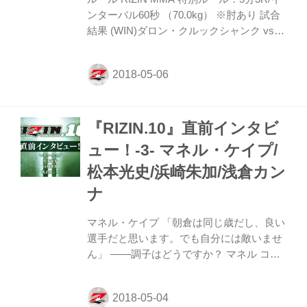
ンターバル60秒 （70.0kg） ※肘あり 試合
結果 (WIN)ダロン・クルックシャンク vs.
松本光史(LOSE) 1R 3分52秒 KO（左ハイ
キック） 試合内容 松本を襲った戦慄の左
ハイキック！ クルックシャンクが一撃KO
勝ち！！ 1R、ゴングと同時に前に出て距
離を詰めたのは松本。クルックシャンクが
『RIZIN.10』直前インタビ
左ハイでけん制。クルックシャンクの右ス
トレート、右ローがヒット。松本は前へ前
ュー！-3- マネル・ケイプ/
へと出て行き右フックを決める。クルック
松本光史/浜崎朱加/浅倉カン
シャンクの右ハイがヒット。そして右ヒザ
で松本を後退させるとアゴに左ハイキック
ナ
を完璧に決め、松本はこの一発でダウン。
クル...
マネル・ケイプ 「朝倉は同じ歳だし、良い
選手だと思います。でも自分には敵いませ
ん」 ——調子はどうですか？ マネル コン
ディションは抜群です。いい準備ができて
いると思うので、試合がとても楽しみで
す。 ——前回の試合を振り返ってどうです