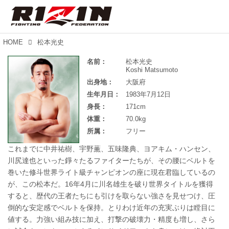
HOME
松本光史
名前：
松本光史
Koshi Matsumoto
出身地：
大阪府
生年月日：
1983年7月12日
身長：
171cm
体重：
70.0kg
所属：
フリー
これまでに中井祐樹、宇野薫、五味隆典、ヨアキム・ハンセン、
川尻達也といった錚々たるファイターたちが、その腰にベルトを
巻いた修斗世界ライト級チャンピオンの座に現在君臨しているの
が、この松本だ。16年4月に川名雄生を破り世界タイトルを獲得
すると、歴代の王者たちにも引けを取らない強さを見せつけ、圧
倒的な安定感でベルトを保持。とりわけ近年の充実ぶりは瞠目に
値する。力強い組み技に加え、打撃の破壊力・精度も増し、さら