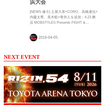
浜大会
ルール（70.0kg）5分...
[NEWS 修斗] 土屋大喜×CORO、高橋遼伍×
内藤太尊、美木航×青井人を追加：4.23 舞
浜 MOBSTYLES Presents FIGHT &
MOSH（4月23日(土) 千葉・舞浜アンフィ
シアター）に出場する土屋大喜（roots／フ
ェザー級（-61.2kg）世界8位）の対戦相手
が、修斗初参戦のCORO（和術慧舟會
TLIVE／パンクラス・バンタム級9位）に決
まった。COROはMMA戦績25戦13勝（6
NEXT EVENT
一...