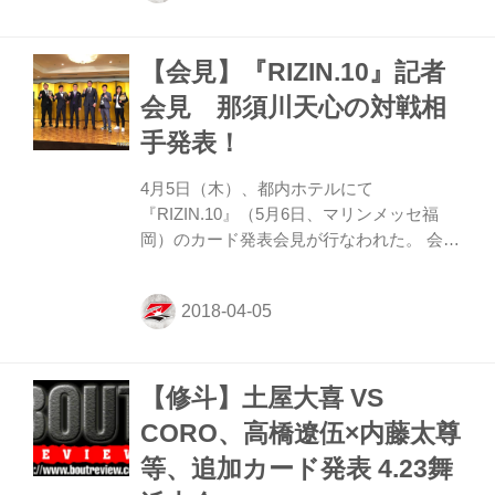
か？ マネル 今さら何を言っても言い訳に
しかならないが、自分が第３ラウンド調子
【会見】『RIZIN.10』記者
を上げてきた時点で堀口選手にやられてし
まったということと、ずっとリングが滑っ
会見 那須川天心の対戦相
ていて、自分の試合を見せることができな
手発表！
かったのが残念。堀口選手はとても優れた
選手なので、あの日とても良い結果を残せ
4月5日（木）、都内ホテルにて
たのでメリットは彼にあると思います。
『RIZIN.10』（5月6日、マリンメッセ福
——対戦相手の朝倉海選手についてどう思
岡）のカード発表会見が行なわれた。 会見
いますか？ マネ...
には榊原信行実行委員長、髙田延彦統括本
部長と那須川天心、そして今回、初参戦が
決まった松本光史、中村優作、浜崎朱加が
登場。以下の対戦カードが発表された。
［5月6日『RIZIN.10』決定対戦カード］
【修斗】土屋大喜 VS
RIZIN キックボクシングルール（58.0kg）3
分3R/インターバル60秒 那須川天心 vs. 中
CORO、高橋遼伍×内藤太尊
村優作 RIZIN女子MMAルール（49.0kg）5
等、追加カード発表 4.23舞
分3R/インターバル60秒※肘あり 浜崎朱加
vs. アリーシャ・ガルシア RIZIN MMA特別