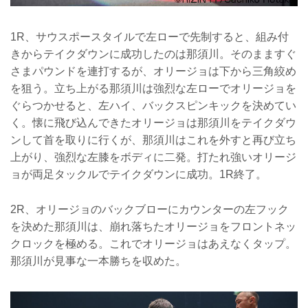
1R、サウスポースタイルで左ローで先制すると、組み付
きからテイクダウンに成功したのは那須川。そのまますぐ
さまパウンドを連打するが、オリージョは下から三角絞め
を狙う。立ち上がる那須川は強烈な左ローでオリージョを
ぐらつかせると、左ハイ、バックスピンキックを決めてい
く。懐に飛び込んできたオリージョは那須川をテイクダウ
ンして首を取りに行くが、那須川はこれを外すと再び立ち
上がり、強烈な左膝をボディに二発。打たれ強いオリージ
ョが両足タックルでテイクダウンに成功。1R終了。
2R、オリージョのバックブローにカウンターの左フック
を決めた那須川は、崩れ落ちたオリージョをフロントネッ
クロックを極める。これでオリージョはあえなくタップ。
那須川が見事な一本勝ちを収めた。