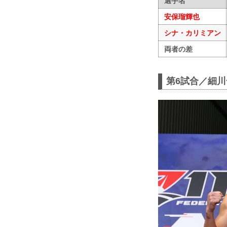
選手名
安保瑠輝也
シナ・カリミアン
両者の差
第6試合／細川