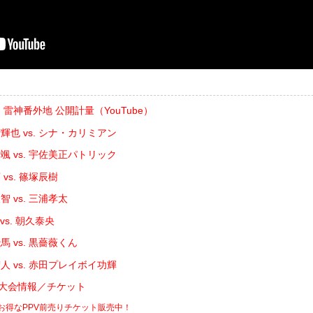
E | 雷神番外地 公開計量（YouTube）
輝也 vs. シナ・カリミアン
颯 vs. 宇佐美正パトリック
vs. 篠塚辰樹
 vs. 三浦孝太
vs. 朝久泰央
 vs. 黒薔薇くん
人 vs. 赤田プレイボイ功輝
DE 大会情報／チケット
でお得なPPV前売りチケット販売中！