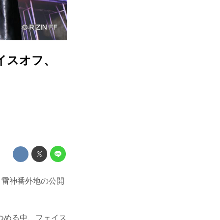
ェイスオフ、
E 雷神番外地の公開
つめる中、フェイス