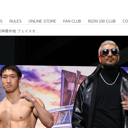
US
RULES
ONLINE STORE
FAN CLUB
RIZIN 100 CLUB
CO
全選手計量クリア！RIZIN DECADE 雷神番外地 フェイスオフ、計量結果、身長差、リーチ差を掲載中！