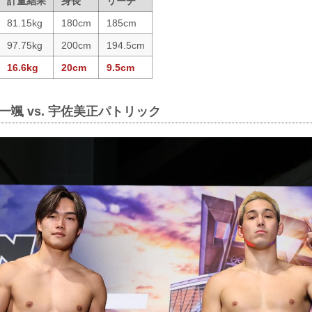
計量結果
身長
リーチ
81.15kg
180cm
185cm
97.75kg
200cm
194.5cm
16.6kg
20cm
9.5cm
一颯 vs. 宇佐美正パトリック