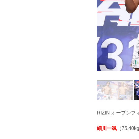
RIZIN オープン
細川一颯
（75.40k