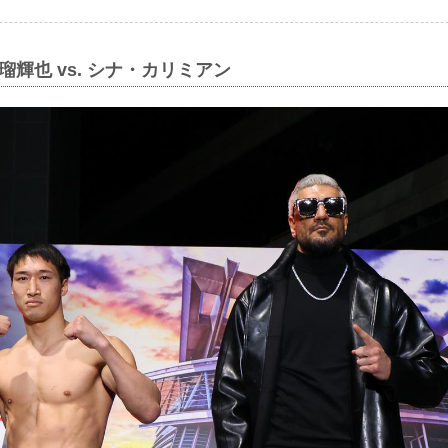
瑠輝也 vs. シナ・カリミアン