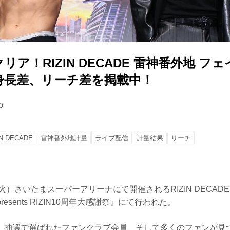
リア！RIZIN DECADE 雷神番外地 フ
身長差、リーチ差を掲載中！
0
IN DECADE
雷神番外地計量
ライブ配信
計量結果
リーチ
（火）さいたまスーパーアリーナにて開催されるRIZIN DECAD
presents RIZIN10周年大感謝祭』にて行われた。
、抽選で選ばれたファンクラブ会員、そして多くのファンが見