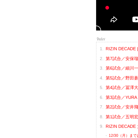
RIZIN DECAD
第7試合／安保瑠
第6試合／細川一
第5試合／野田蒼 
第4試合／冨澤大智
第3試合／YURA 
第2試合／安井飛馬
第1試合／五明宏
RIZIN DECA
12/30（月）ま