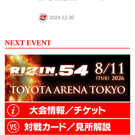
RIZIN10周年大感謝祭』にて行われた。 会
場にはマスコミ、抽選で選ばれたファンク
ラブ会員、そして多くのファンが見つめる
中、フェイスオフが行われた。緊張感に満
ちた公開計量の様子はRIZIN FF公式
Youtubeチャンネルで公開中！大会前に必
NEXT EVENT
ずチェックしよう！ RIZIN DECADE | 雷神
番外地 公開計量（YouTube） 第7試合／安
保瑠輝也 vs. シナ・カリミアン 第7試合／
安保瑠輝也 vs. シナ・カリミアン7 RIZINス
タン...