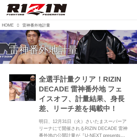
HOME
雷神番外地計量
雷神番外地計量
全選手計量クリア！RIZIN
DECADE 雷神番外地 フェ
イスオフ、計量結果、身長
差、リーチ差を掲載中！
明日、12月31日（火）さいたまスーパーア
リーナにて開催されるRIZIN DECADE 雷神
番外地の公開計量が『U-NEXT presents