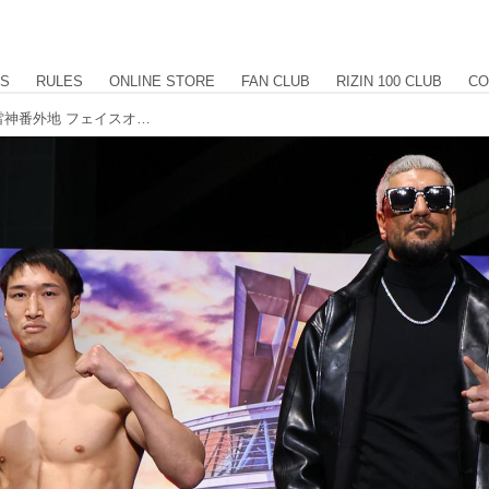
US
RULES
ONLINE STORE
FAN CLUB
RIZIN 100 CLUB
CO
全選手計量クリア！RIZIN DECADE 雷神番外地 フェイスオフ、計量結果、身長差、リーチ差を掲載中！