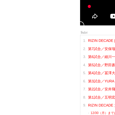
RIZIN DECAD
第7試合／安保瑠
第6試合／細川一
第5試合／野田蒼 
第4試合／冨澤大智
第3試合／YURA 
第2試合／安井飛馬
第1試合／五明宏
RIZIN DECA
12/30（月）ま