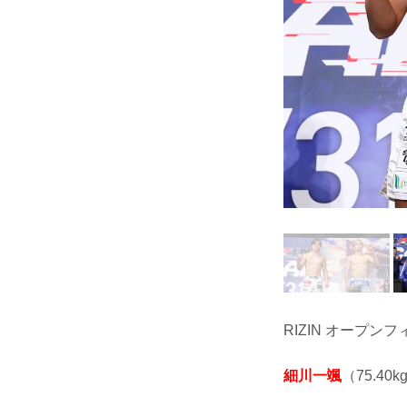
RIZIN オープン
細川一颯
（75.40k