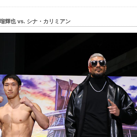
瑠輝也 vs. シナ・カリミアン