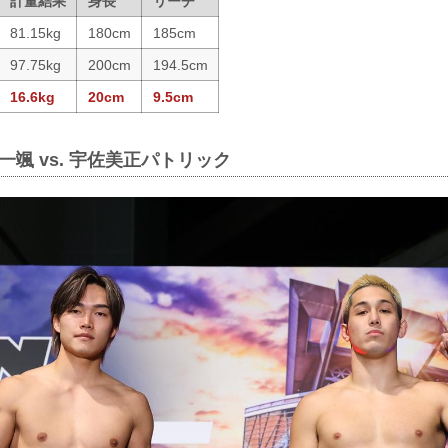
計量結果
身長
リーチ
81.15kg
180cm
185cm
97.75kg
200cm
194.5cm
16.6kg
20cm
9.5cm
一颯 vs. 宇佐美正パトリック