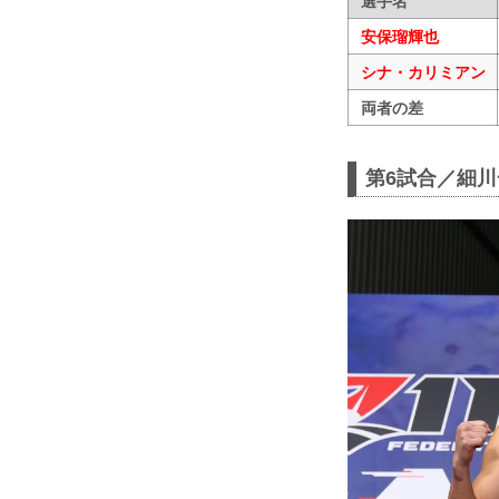
選手名
安保瑠輝也
シナ・カリミアン
両者の差
第6試合／細川