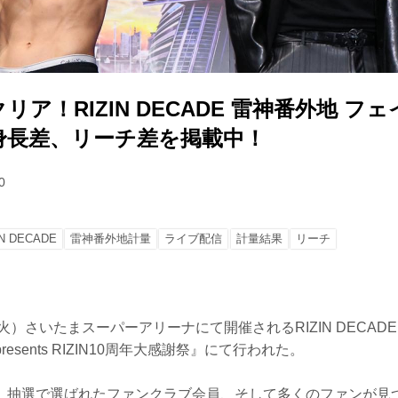
リア！RIZIN DECADE 雷神番外地 フ
身長差、リーチ差を掲載中！
0
IN DECADE
雷神番外地計量
ライブ配信
計量結果
リーチ
（火）さいたまスーパーアリーナにて開催されるRIZIN DECAD
presents RIZIN10周年大感謝祭』にて行われた。
、抽選で選ばれたファンクラブ会員、そして多くのファンが見