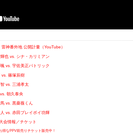
E | 雷神番外地 公開計量（YouTube）
輝也 vs. シナ・カリミアン
颯 vs. 宇佐美正パトリック
vs. 篠塚辰樹
 vs. 三浦孝太
vs. 朝久泰央
 vs. 黒薔薇くん
人 vs. 赤田プレイボイ功輝
DE 大会情報／チケット
でお得なPPV前売りチケット販売中！