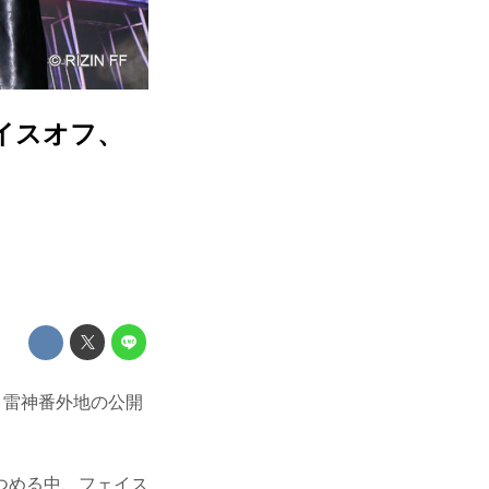
ェイスオフ、
E 雷神番外地の公開
つめる中、フェイス