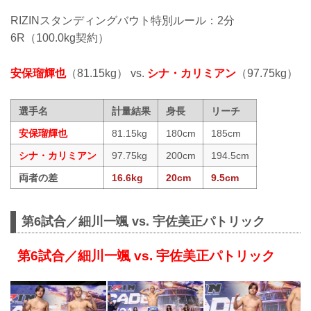
RIZINスタンディングバウト特別ルール：2分
6R（100.0kg契約）
安保瑠輝也
（81.15kg） vs.
シナ・カリミアン
（97.75kg）
選手名
計量結果
身長
リーチ
安保瑠輝也
81.15kg
180cm
185cm
シナ・カリミアン
97.75kg
200cm
194.5cm
両者の差
16.6kg
20cm
9.5cm
第6試合／細川一颯 vs. 宇佐美正パトリック
第6試合／細川一颯 vs. 宇佐美正パトリック