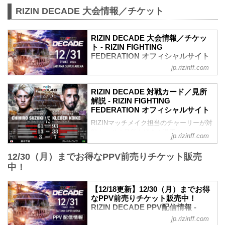
RIZIN DECADE 大会情報／チケット
RIZIN DECADE 大会情報／チケッ
ト - RIZIN FIGHTING
FEDERATION オフィシャルサイト
jp.rizinff.com
更新情報
12/18（水）更新
開場／開始時間変更のお知らせ
RIZIN DECADE 対戦カード／見所
ライアン・ガルシア vs. 安保瑠輝也の試
解説 - RIZIN FIGHTING
合延期に伴い、開場／開始時間変更が以
FEDERATION オフィシャルサイト
下に変更となりました。
RIZINマッチメイク担当のチャーリーが対
【変更前】2024年12月31日（火）9:00開
戦カードの見所を紹介！選手のバッグボ
場／10:00開始
jp.rizinff.com
ーンやストロングポイントを把握すれ
↓
ば、試合観戦がもっと楽しくなる！観戦
【変更後】2024年12月31日（火）11:30
12/30（月）までお得なPPV前売りチケット販売
前に是非チェックしておこう！
開場／13:00開始
中！
※見所解説は随時更新いたします。
12/17（火）更新
雷神番外地 試合順
RIZIN DECADE チケット払い戻しに関す
【12/18更新】12/30（月）までお得
Yogibo presents RIZIN.49 試合順
るお知らせ
なPPV前売りチケット販売中！
雷神番外地
ライアン・ガルシア vs. 安保瑠輝也の試
RIZIN DECADE PPV配信情報 -
第7試合／安保瑠輝也 vs. シナ・カリミア
合延期に伴い、チケットの払い戻しを希
RIZIN FIGHTING FEDERATION オ
ン
jp.rizinff.com
望されるチケット購入者には払...