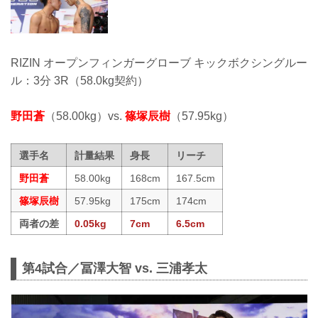
RIZIN オープンフィンガーグローブ キックボクシングルー
ル：3分 3R（58.0kg契約）
野田蒼
（58.00kg）vs.
篠塚辰樹
（57.95kg）
選手名
計量結果
身長
リーチ
野田蒼
58.00kg
168cm
167.5cm
篠塚辰樹
57.95kg
175cm
174cm
両者の差
0.05kg
7cm
6.5cm
第4試合／冨澤大智 vs. 三浦孝太