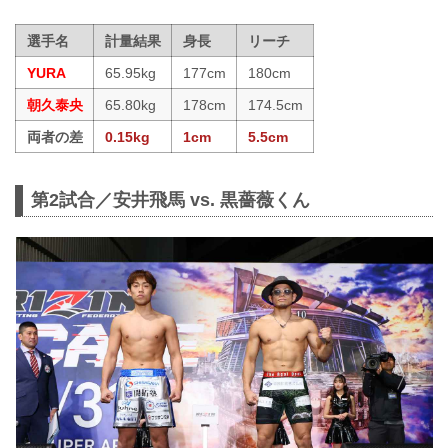
選手名
計量結果
身長
リーチ
YURA
65.95kg
177cm
180cm
朝久泰央
65.80kg
178cm
174.5cm
両者の差
0.15kg
1cm
5.5cm
第2試合／安井飛馬 vs. 黒薔薇くん