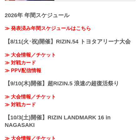
フィシャルサイト
RIZINスタンディングバウト特別ルール：
2分6R（100.0kg）
更新情報
安保瑠輝也 vs. シナ・カリミアン
12/18（水）更新
2026年 年間スケジュール
第6試合／細川一颯 vs. 宇佐美正...
12月31日（火）開催の『RIZIN
DECADE』第1部で実施を予定しておりま
≫ 発表済み年間スケジュールはこちら
したライアン・ガルシア vs. 安保瑠輝也
は、ライアン・ガルシアが練習中に手を
【8/11(火･祝)開催】RIZIN.54 トヨタアリーナ大会
負傷しドクターストップとなったため、
試合を延期することとなりました。
≫ 大会情報／チケット
これに伴いABEMA、U-NEXTにて第1部
チケットを購入された方へメールにて返
≫ 対戦カード
金についてのご案内をお送りいたしま
≫ PPV配信情報
す。
※通しチケットの返金の対応はございま
【9/10(木)開催】超RIZIN.5 浪速の超復活祭り
せん。
大晦日に開催されるRIZIN DECADEの
≫ 大会情報／チケット
PPV配信チケットが、本日...
≫ 対戦カード
【10/3(土)開催】RIZIN LANDMARK 16 in
NAGASAKI
≫ 大会情報／チケット