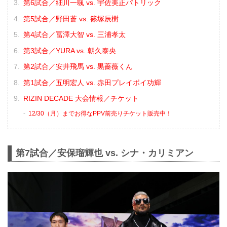
第6試合／細川一颯 vs. 宇佐美正パトリック
第5試合／野田蒼 vs. 篠塚辰樹
第4試合／冨澤大智 vs. 三浦孝太
第3試合／YURA vs. 朝久泰央
第2試合／安井飛馬 vs. 黒薔薇くん
第1試合／五明宏人 vs. 赤田プレイボイ功輝
RIZIN DECADE 大会情報／チケット
12/30（月）までお得なPPV前売りチケット販売中！
第7試合／安保瑠輝也 vs. シナ・カリミアン