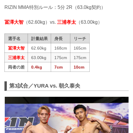
RIZIN MMA特別ルール：5分 2R（63.0kg契約）
冨澤大智
（62.60kg）vs.
三浦孝太
（63.00kg）
選手名
計量結果
身長
リーチ
冨澤大智
62.60kg
168cm
165cm
三浦孝太
63.00kg
175cm
175cm
両者の差
0.4kg
7cm
10cm
第3試合／YURA vs. 朝久泰央