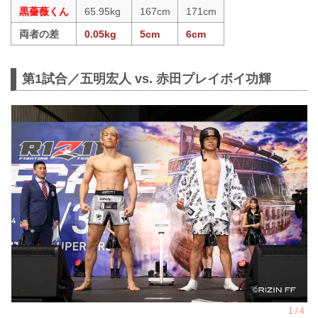
黒薔薇くん
65.95kg
167cm
171cm
両者の差
0.05kg
5cm
6cm
第1試合／五明宏人 vs. 赤田プレイボイ功輝