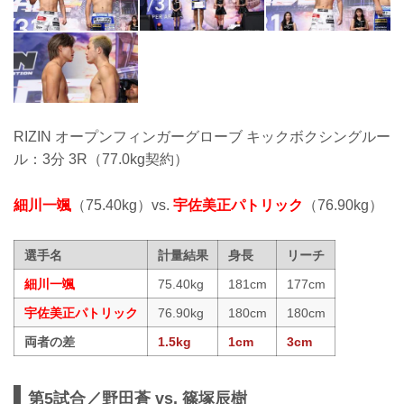
RIZIN オープンフィンガーグローブ キックボクシングルー
ル：3分 3R（77.0kg契約）
細川一颯
（75.40kg）vs.
宇佐美正パトリック
（76.90kg）
選手名
計量結果
身長
リーチ
細川一颯
75.40kg
181cm
177cm
宇佐美正パトリック
76.90kg
180cm
180cm
両者の差
1.5kg
1cm
3cm
第5試合／野田蒼 vs. 篠塚辰樹