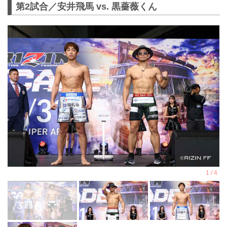
第2試合／安井飛馬 vs. 黒薔薇くん