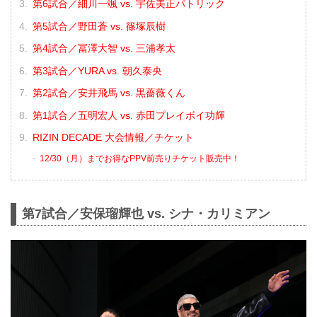
第6試合／細川一颯 vs. 宇佐美正パトリック
第5試合／野田蒼 vs. 篠塚辰樹
第4試合／冨澤大智 vs. 三浦孝太
第3試合／YURA vs. 朝久泰央
第2試合／安井飛馬 vs. 黒薔薇くん
第1試合／五明宏人 vs. 赤田プレイボイ功輝
RIZIN DECADE 大会情報／チケット
12/30（月）までお得なPPV前売りチケット販売中！
第7試合／安保瑠輝也 vs. シナ・カリミアン