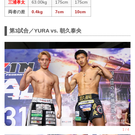
三浦孝太
63.00kg
175cm
175cm
両者の差
0.4kg
7cm
10cm
第3試合／YURA vs. 朝久泰央