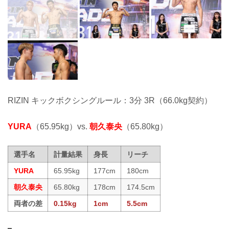
RIZIN キックボクシングルール：3分 3R（66.0kg契約）
YURA
（65.95kg）vs.
朝久泰央
（65.80kg）
選手名
計量結果
身長
リーチ
YURA
65.95kg
177cm
180cm
朝久泰央
65.80kg
178cm
174.5cm
両者の差
0.15kg
1cm
5.5cm