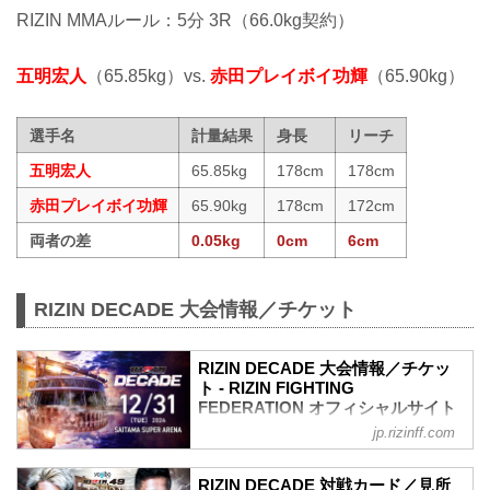
RIZIN MMAルール：5分 3R（66.0kg契約）
五明宏人
（65.85kg）vs.
赤田プレイボイ功輝
（65.90kg）
選手名
計量結果
身長
リーチ
五明宏人
65.85kg
178cm
178cm
赤田プレイボイ功輝
65.90kg
178cm
172cm
両者の差
0.05kg
0cm
6cm
RIZIN DECADE 大会情報／チケット
RIZIN DECADE 大会情報／チケッ
ト - RIZIN FIGHTING
FEDERATION オフィシャルサイト
jp.rizinff.com
更新情報
12/18（水）更新
開場／開始時間変更のお知らせ
RIZIN DECADE 対戦カード／見所