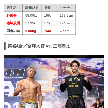
選手名
計量結果
身長
リーチ
野田蒼
58.00kg
168cm
167.5cm
篠塚辰樹
57.95kg
175cm
174cm
両者の差
0.05kg
7cm
6.5cm
第4試合／冨澤大智 vs. 三浦孝太