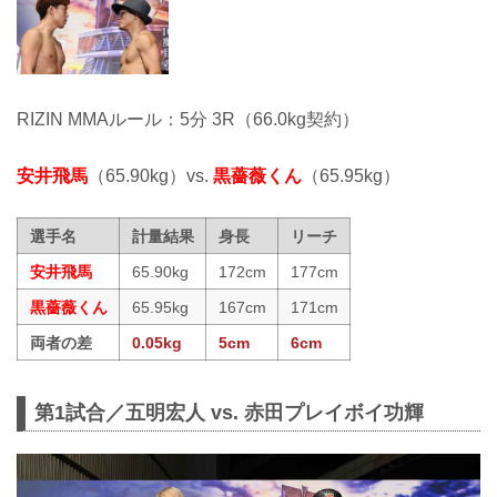
RIZIN MMAルール：5分 3R（66.0kg契約）
安井飛馬
（65.90kg）vs.
黒薔薇くん
（65.95kg）
選手名
計量結果
身長
リーチ
安井飛馬
65.90kg
172cm
177cm
黒薔薇くん
65.95kg
167cm
171cm
両者の差
0.05kg
5cm
6cm
第1試合／五明宏人 vs. 赤田プレイボイ功輝