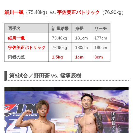
細川一颯
（75.40kg）vs.
宇佐美正パトリック
（76.90kg）
選手名
計量結果
身長
リーチ
細川一颯
75.40kg
181cm
177cm
宇佐美正パトリック
76.90kg
180cm
180cm
両者の差
1.5kg
1cm
3cm
第5試合／野田蒼 vs. 篠塚辰樹