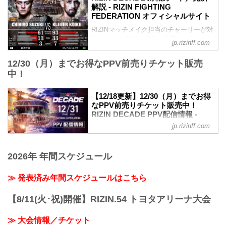
ライアン・ガルシア vs. 安保瑠輝也の試
解説 - RIZIN FIGHTING
合延期に伴い、開場／開始時間変更が以
FEDERATION オフィシャルサイト
下に変更となりました。
RIZINマッチメイク担当のチャーリーが対
【変更前】2024年12月31日（火）9:00開
戦カードの見所を紹介！選手のバッグボ
場／10:00開始
jp.rizinff.com
ーンやストロングポイントを把握すれ
↓
ば、試合観戦がもっと楽しくなる！観戦
【変更後】2024年12月31日（火）11:30
12/30（月）までお得なPPV前売りチケット販売
前に是非チェックしておこう！
開場／13:00開始
中！
※見所解説は随時更新いたします。
12/17（火）更新
雷神番外地 試合順
RIZIN DECADE チケット払い戻しに関す
【12/18更新】12/30（月）までお得
Yogibo presents RIZIN.49 試合順
るお知らせ
なPPV前売りチケット販売中！
雷神番外地
ライアン・ガルシア vs. 安保瑠輝也の試
RIZIN DECADE PPV配信情報 -
第7試合／安保瑠輝也 vs. シナ・カリミア
合延期に伴い、チケットの払い戻しを希
RIZIN FIGHTING FEDERATION オ
ン
jp.rizinff.com
望されるチケット購入者には払...
フィシャルサイト
RIZINスタンディングバウト特別ルール：
2分6R（100.0kg）
更新情報
安保瑠輝也 vs. シナ・カリミアン
12/18（水）更新
2026年 年間スケジュール
第6試合／細川一颯 vs. 宇佐美正...
12月31日（火）開催の『RIZIN
DECADE』第1部で実施を予定しておりま
≫ 発表済み年間スケジュールはこちら
したライアン・ガルシア vs. 安保瑠輝也
は、ライアン・ガルシアが練習中に手を
【8/11(火･祝)開催】RIZIN.54 トヨタアリーナ大会
負傷しドクターストップとなったため、
試合を延期することとなりました。
≫ 大会情報／チケット
これに伴いABEMA、U-NEXTにて第1部