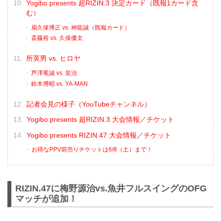
Yogibo presents 超RIZIN.3 決定カード（既報1カード含
む）
扇久保博正 vs. 神龍誠（既報カード）
斎藤裕 vs. 久保優太
所英男 vs. ヒロヤ
芦澤竜誠 vs. 皇治
鈴木博昭 vs. YA-MAN
記者会見の様子（YouTubeチャンネル）
Yogibo presents 超RIZIN.3 大会情報／チケット
Yogibo presents RIZIN.47 大会情報／チケット
お得なPPV前売りチケットは6/8（土）まで！
RIZIN.47に梅野源治vs.魚井フルスイングのOFG
マッチが追加！