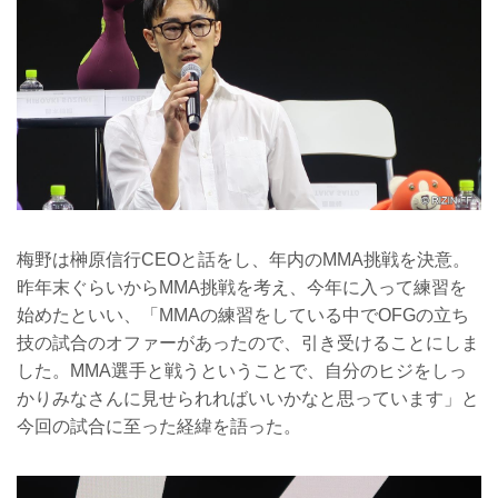
梅野は榊原信行CEOと話をし、年内のMMA挑戦を決意。
昨年末ぐらいからMMA挑戦を考え、今年に入って練習を
始めたといい、「MMAの練習をしている中でOFGの立ち
技の試合のオファーがあったので、引き受けることにしま
した。MMA選手と戦うということで、自分のヒジをしっ
かりみなさんに見せられればいいかなと思っています」と
今回の試合に至った経緯を語った。