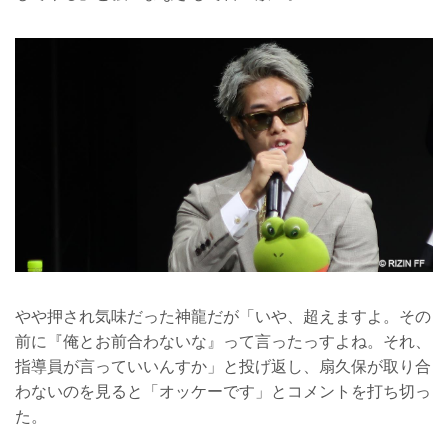
やや押され気味だった神龍だが「いや、超えますよ。その
前に『俺とお前合わないな』って言ったっすよね。それ、
指導員が言っていいんすか」と投げ返し、扇久保が取り合
わないのを見ると「オッケーです」とコメントを打ち切っ
た。