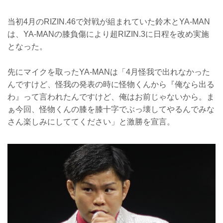
当初4月のRIZIN.46で対戦が組まれていた鈴木とYA-MAN
は、YA-MANの膝負傷により超RIZIN.3に日程を改め実施
となった。
先にマイクを取ったYA-MANは「4月怪我で出れなかった
んですけど、怪我の発表の時に怪物くんから『俺なら出る
わ』って言われたんですけど、俺はお前じゃないから。ま
ぁ今回、怪物くんの膝を膝十字でぶっ壊してやるんでみな
さん楽しみにしててください」と激勝を宣言。