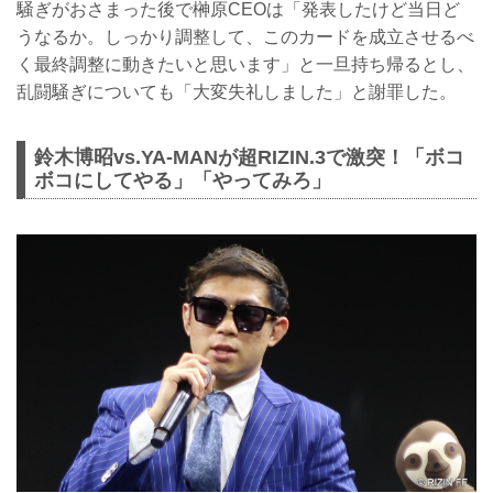
騒ぎがおさまった後で榊原CEOは「発表したけど当日ど
うなるか。しっかり調整して、このカードを成立させるべ
く最終調整に動きたいと思います」と一旦持ち帰るとし、
乱闘騒ぎについても「大変失礼しました」と謝罪した。
鈴木博昭vs.YA-MANが超RIZIN.3で激突！「ボコ
ボコにしてやる」「やってみろ」