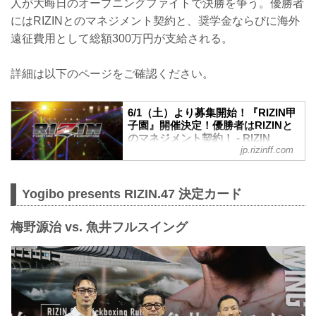
人が大晦日のオープニングファイトで決勝を争う。優勝者
にはRIZINとのマネジメント契約と、奨学金ならびに海外
遠征費用として総額300万円が支給される。
詳細は以下のページをご確認ください。
6/1（土）より募集開始！『RIZIN甲
子園』開催決定！優勝者はRIZINと
のマネジメント契約！ - RIZIN
jp.rizinff.com
FIGHTING FEDERATION オフィシ
ャルサイト
RIZINのリングで活躍する選手を発掘する
Yogibo presents RIZIN.47 決定カード
新プロジェクト『RIZIN甲子園』が始動！
RIZIN甲子園 概要
RIZINのリングで活躍する選手を発掘する
梅野源治 vs. 魚井フルスイング
新プロジェクト。トライアウトを経て決
勝トーナメントを行います。
決勝戦はなんと、2024年大晦日のRIZIN
のオープニングファイトで実施！
そして優勝者はRIZINとのマネジメント契
約を結ぶことが出来るぞ！
募集期間