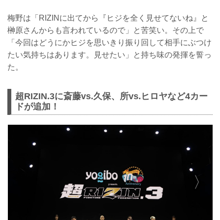
梅野は「RIZINに出てから『ヒジを全く見せてないね』と
榊原さんからも言われているので」と苦笑い。その上で
「今回はどうにかヒジを思いきり振り回して相手にぶつけ
たい気持ちはあります。見せたい」と持ち味の発揮を誓っ
た。
超RIZIN.3に斎藤vs.久保、所vs.ヒロヤなど4カー
ドが追加！