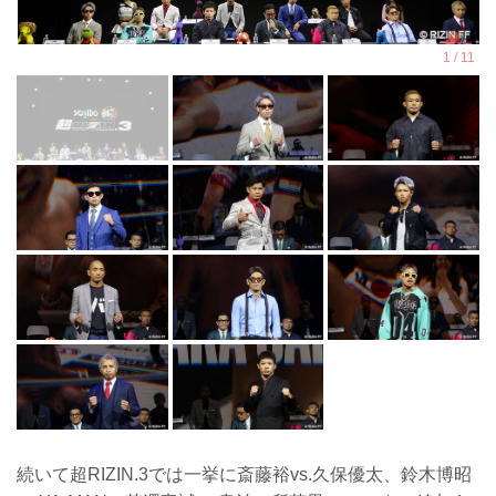
続いて超RIZIN.3では一挙に斎藤裕vs.久保優太、鈴木博昭