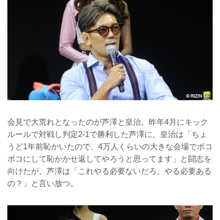
会見で大荒れとなったのが芦澤と皇治。昨年4月にキック
ルールで対戦し判定2-1で勝利した芦澤に、皇治は「ちょ
うど1年前恥かいたので、4万人くらいの大きな会場でボコ
ボコにして恥かかせ返してやろうと思ってます」と闘志を
向けたが、芦澤は「これやる必要ないだろ。やる必要ある
の？」と言い放つ。