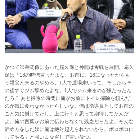
かつて師弟関係にあった扇久保と神龍は舌戦を展開。扇久
保は「18の時俺言ったよな、お前に。18になったからも
う親父と来るのやめろ、1人で道場来いって。そしたらそ
の後すぐジム辞めたよな。1人でジム来るのが嫌だったん
だろ？ あと掃除の時間に俺がお前にトイレ掃除を頼んだ
のが気に食わなかったらしいな。俺は指導員としてお前の
こと気に掛けてたし、上に行くと思って期待してたんだ
よ。俺の言葉がお前に伝わらなくて残念だったよ。そんな
辞め方をした奴に俺は絶対超えられないから。ボコボコに
してやる」と強いまなざしで言い放つ。