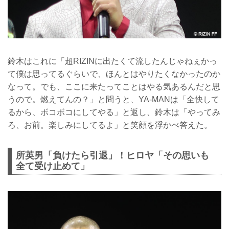
鈴木はこれに「超RIZINに出たくて流したんじゃねぇかっ
て僕は思ってるぐらいで、ほんとはやりたくなかったのか
なって。でも、ここに来たってことはやる気あるんだと思
うので。燃えてんの？」と問うと、YA-MANは「全快して
るから、ボコボコにしてやる」と返し、鈴木は「やってみ
ろ、お前。楽しみにしてるよ」と笑顔を浮かべ答えた。
所英男「負けたら引退」！ヒロヤ「その思いも
全て受け止めて」