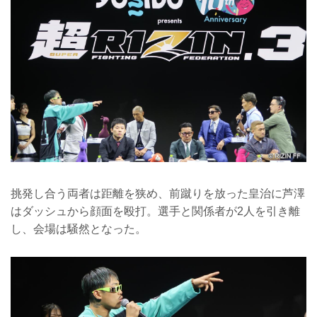
挑発し合う両者は距離を狭め、前蹴りを放った皇治に芦澤
はダッシュから顔面を殴打。選手と関係者が2人を引き離
し、会場は騒然となった。