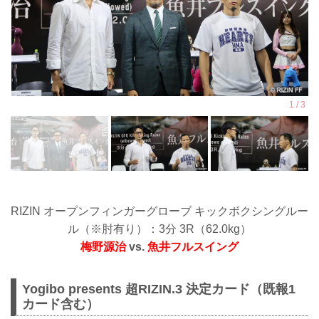
2024年6月1日（土）〜6月30日（日）
応募条件
項目 条件
性別 男性のみ
年齢 15歳以上、18歳以下の男子
体重 ...
RIZIN オープンフィンガーグローブ キックボクシングルー
ル（※肘有り）：3分 3R（62.0kg）
梅野源治
vs.
魚井フルスイング
Yogibo presents 超RIZIN.3 決定カード（既報1
カード含む）