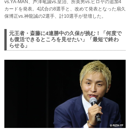
vs.YA-MAN、芦澤竜誠vs.皇治、所英男vs.ヒロヤの追加4
カードを発表。4試合の8選手と、改めて発表となった扇久
保博正vs.神龍誠の2選手、計10選手が登壇した。
元王者・斎藤に4連勝中の久保が挑む！「何度で
も復活できるところを見せたい」「最短で終わ
らせる」