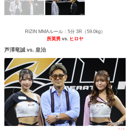
RIZIN MMAルール：5分 3R（59.0kg）
所英男
vs.
ヒロヤ
芦澤竜誠 vs. 皇治