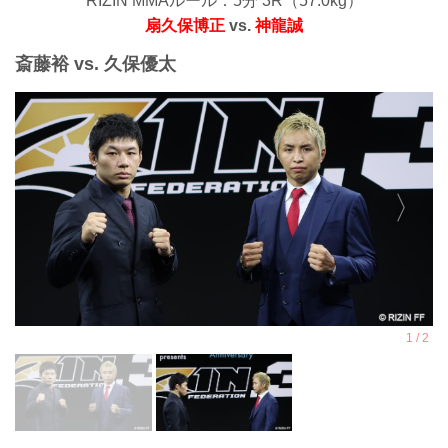
RIZIN MMAルール：5分 3R（57.0kg）
扇久保博正
vs.
神龍誠
斎藤裕 vs. 久保優太