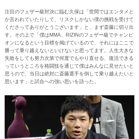
注目のフェザー級対決に臨む久保は「世間ではエンタメと
か言われていたりして、リスクしかない僕の挑戦を受けて
くださってありがとうございます」と、まず斎藤に切り出
す。その上で「僕はMMA、RIZINのフェザー級でチャンピ
オンになるという目標を掲げているので、それにはここで
勝って乗り越えないといけないと思ってます。人生大きな
失敗をしても努力次第で何度でもやり直せる、復活できる
っていうところを格闘技を通じて僕はみんなに見せたいと
思うので、当日は絶対に斎藤選手を倒して乗り越えたいと
思います」と試合への強い思いを語った。