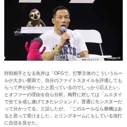
対戦相手となる魚井は「OFGで、打撃主体のこういうルー
ルが大きい要因で、自分のファイトスタイルを評価しても
らって声が掛かったと思っているのでしっかり応えたい」
とオファーの理由を自ら分析。梅野に対しては「ムエタイ
で全てを成し遂げてきたレジェンド。普通にモンスターだ
って分かってる」と話したが、「このルールなら勝機はあ
ると思って受けました」とリングネームにもしている強打
に自信を見せた。