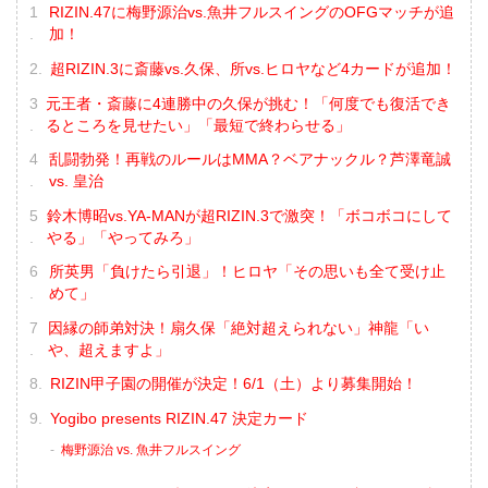
RIZIN.47に梅野源治vs.魚井フルスイングのOFGマッチが追
加！
超RIZIN.3に斎藤vs.久保、所vs.ヒロヤなど4カードが追加！
元王者・斎藤に4連勝中の久保が挑む！「何度でも復活でき
るところを見せたい」「最短で終わらせる」
乱闘勃発！再戦のルールはMMA？ベアナックル？芦澤竜誠
vs. 皇治
鈴木博昭vs.YA-MANが超RIZIN.3で激突！「ボコボコにして
やる」「やってみろ」
所英男「負けたら引退」！ヒロヤ「その思いも全て受け止
めて」
因縁の師弟対決！扇久保「絶対超えられない」神龍「い
や、超えますよ」
RIZIN甲子園の開催が決定！6/1（土）より募集開始！
Yogibo presents RIZIN.47 決定カード
梅野源治 vs. 魚井フルスイング