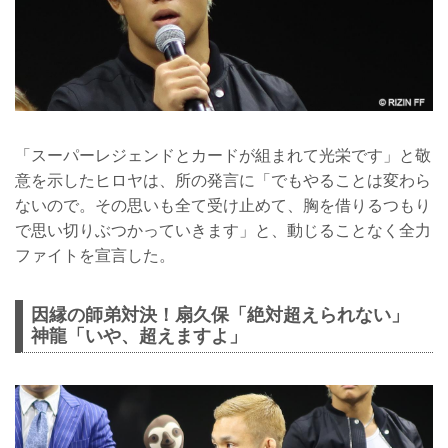
「スーパーレジェンドとカードが組まれて光栄です」と敬
意を示したヒロヤは、所の発言に「でもやることは変わら
ないので。その思いも全て受け止めて、胸を借りるつもり
で思い切りぶつかっていきます」と、動じることなく全力
ファイトを宣言した。
因縁の師弟対決！扇久保「絶対超えられない」
神龍「いや、超えますよ」