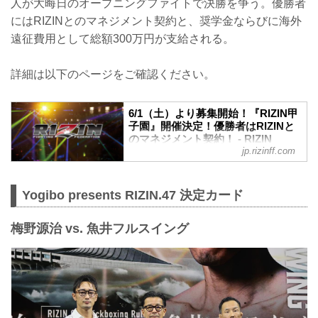
人が大晦日のオープニングファイトで決勝を争う。優勝者
にはRIZINとのマネジメント契約と、奨学金ならびに海外
遠征費用として総額300万円が支給される。
詳細は以下のページをご確認ください。
6/1（土）より募集開始！『RIZIN甲
子園』開催決定！優勝者はRIZINと
のマネジメント契約！ - RIZIN
jp.rizinff.com
FIGHTING FEDERATION オフィシ
ャルサイト
RIZINのリングで活躍する選手を発掘する
Yogibo presents RIZIN.47 決定カード
新プロジェクト『RIZIN甲子園』が始動！
RIZIN甲子園 概要
RIZINのリングで活躍する選手を発掘する
梅野源治 vs. 魚井フルスイング
新プロジェクト。トライアウトを経て決
勝トーナメントを行います。
決勝戦はなんと、2024年大晦日のRIZIN
のオープニングファイトで実施！
そして優勝者はRIZINとのマネジメント契
約を結ぶことが出来るぞ！
募集期間