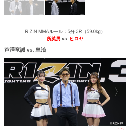
RIZIN MMAルール：5分 3R（59.0kg）
所英男
vs.
ヒロヤ
芦澤竜誠 vs. 皇治