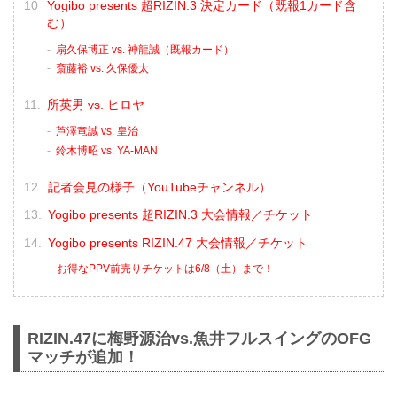
Yogibo presents 超RIZIN.3 決定カード（既報1カード含
む）
扇久保博正 vs. 神龍誠（既報カード）
斎藤裕 vs. 久保優太
所英男 vs. ヒロヤ
芦澤竜誠 vs. 皇治
鈴木博昭 vs. YA-MAN
記者会見の様子（YouTubeチャンネル）
Yogibo presents 超RIZIN.3 大会情報／チケット
Yogibo presents RIZIN.47 大会情報／チケット
お得なPPV前売りチケットは6/8（土）まで！
RIZIN.47に梅野源治vs.魚井フルスイングのOFG
マッチが追加！