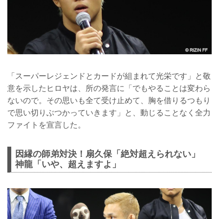
「スーパーレジェンドとカードが組まれて光栄です」と敬
意を示したヒロヤは、所の発言に「でもやることは変わら
ないので。その思いも全て受け止めて、胸を借りるつもり
で思い切りぶつかっていきます」と、動じることなく全力
ファイトを宣言した。
因縁の師弟対決！扇久保「絶対超えられない」
神龍「いや、超えますよ」