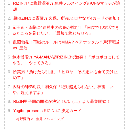
RIZIN.47に梅野源治vs.魚井フルスイングのOFGマッチが追
加！
超RIZIN.3に斎藤vs.久保、所vs.ヒロヤなど4カードが追加！
元王者・斎藤に4連勝中の久保が挑む！「何度でも復活でき
るところを見せたい」「最短で終わらせる」
乱闘勃発！再戦のルールはMMA？ベアナックル？芦澤竜誠
vs. 皇治
鈴木博昭vs.YA-MANが超RIZIN.3で激突！「ボコボコにして
やる」「やってみろ」
所英男「負けたら引退」！ヒロヤ「その思いも全て受け止
めて」
因縁の師弟対決！扇久保「絶対超えられない」神龍「い
や、超えますよ」
RIZIN甲子園の開催が決定！6/1（土）より募集開始！
Yogibo presents RIZIN.47 決定カード
梅野源治 vs. 魚井フルスイング