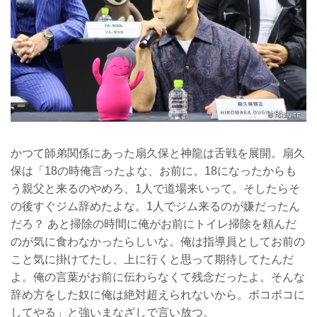
かつて師弟関係にあった扇久保と神龍は舌戦を展開。扇久
保は「18の時俺言ったよな、お前に。18になったからも
う親父と来るのやめろ、1人で道場来いって。そしたらそ
の後すぐジム辞めたよな。1人でジム来るのが嫌だったん
だろ？ あと掃除の時間に俺がお前にトイレ掃除を頼んだ
のが気に食わなかったらしいな。俺は指導員としてお前の
こと気に掛けてたし、上に行くと思って期待してたんだ
よ。俺の言葉がお前に伝わらなくて残念だったよ。そんな
辞め方をした奴に俺は絶対超えられないから。ボコボコに
してやる」と強いまなざしで言い放つ。