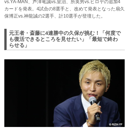
vs.YA-MAN、芦澤竜誠vs.皇治、所英男vs.ヒロヤの追加4
カードを発表。4試合の8選手と、改めて発表となった扇久
保博正vs.神龍誠の2選手、計10選手が登壇した。
元王者・斎藤に4連勝中の久保が挑む！「何度で
も復活できるところを見せたい」「最短で終わ
らせる」