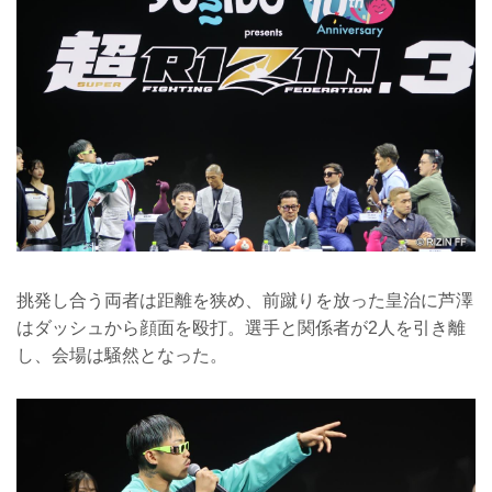
挑発し合う両者は距離を狭め、前蹴りを放った皇治に芦澤
はダッシュから顔面を殴打。選手と関係者が2人を引き離
し、会場は騒然となった。