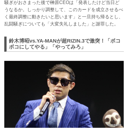
騒ぎがおさまった後で榊原CEOは「発表したけど当日ど
うなるか。しっかり調整して、このカードを成立させるべ
く最終調整に動きたいと思います」と一旦持ち帰るとし、
乱闘騒ぎについても「大変失礼しました」と謝罪した。
鈴木博昭vs.YA-MANが超RIZIN.3で激突！「ボコ
ボコにしてやる」「やってみろ」