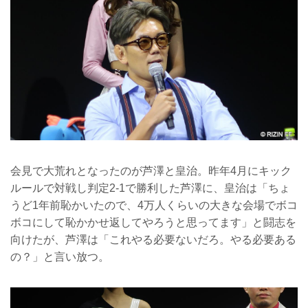
会見で大荒れとなったのが芦澤と皇治。昨年4月にキック
ルールで対戦し判定2-1で勝利した芦澤に、皇治は「ちょ
うど1年前恥かいたので、4万人くらいの大きな会場でボコ
ボコにして恥かかせ返してやろうと思ってます」と闘志を
向けたが、芦澤は「これやる必要ないだろ。やる必要ある
の？」と言い放つ。