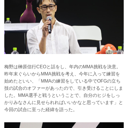
梅野は榊原信行CEOと話をし、年内のMMA挑戦を決意。
昨年末ぐらいからMMA挑戦を考え、今年に入って練習を
始めたといい、「MMAの練習をしている中でOFGの立ち
技の試合のオファーがあったので、引き受けることにしま
した。MMA選手と戦うということで、自分のヒジをしっ
かりみなさんに見せられればいいかなと思っています」と
今回の試合に至った経緯を語った。