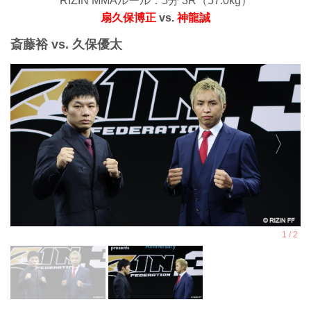
RIZIN MMAルール：5分 3R（57.0kg）
扇久保博正
vs.
神龍誠
斎藤裕 vs. 久保優太