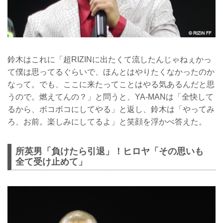
鈴木はこれに「超RIZINに出たくて流したんじゃねぇかっ
て僕は思ってるぐらいで、ほんとはやりたくなかったのか
なって。でも、ここに来たってことはやる気あるんだと思
うので。燃えてんの？」と問うと、YA-MANは「全快して
るから、ボコボコにしてやる」と返し、鈴木は「やってみ
ろ、お前。楽しみにしてるよ」と笑顔を浮かべ答えた。
所英男「負けたら引退」！ヒロヤ「その思いも
全て受け止めて」