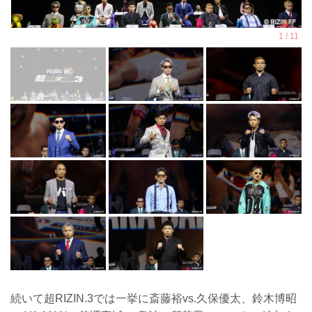
続いて超RIZIN.3では一挙に斎藤裕vs.久保優太、鈴木博昭