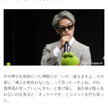
やや押され気味だった神龍だが「いや、超えますよ。その
前に『俺とお前合わないな』って言ったっすよね。それ、
指導員が言っていいんすか」と投げ返し、扇久保が取り合
わないのを見ると「オッケーです」とコメントを打ち切っ
た。