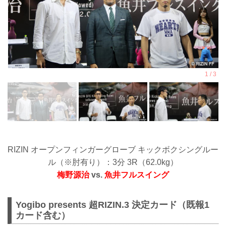
2024年6月1日（土）〜6月30日（日）
応募条件
項目 条件
性別 男性のみ
年齢 15歳以上、18歳以下の男子
体重 ...
RIZIN オープンフィンガーグローブ キックボクシングルー
ル（※肘有り）：3分 3R（62.0kg）
梅野源治
vs.
魚井フルスイング
Yogibo presents 超RIZIN.3 決定カード（既報1
カード含む）