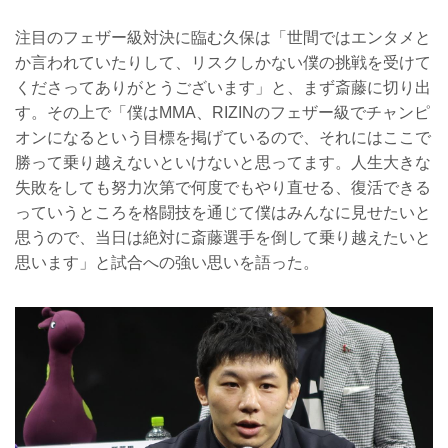
注目のフェザー級対決に臨む久保は「世間ではエンタメと
か言われていたりして、リスクしかない僕の挑戦を受けて
くださってありがとうございます」と、まず斎藤に切り出
す。その上で「僕はMMA、RIZINのフェザー級でチャンピ
オンになるという目標を掲げているので、それにはここで
勝って乗り越えないといけないと思ってます。人生大きな
失敗をしても努力次第で何度でもやり直せる、復活できる
っていうところを格闘技を通じて僕はみんなに見せたいと
思うので、当日は絶対に斎藤選手を倒して乗り越えたいと
思います」と試合への強い思いを語った。