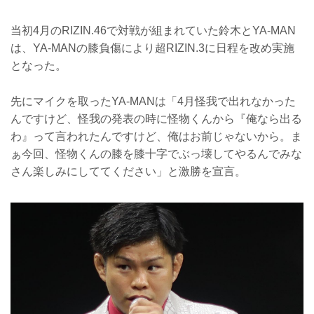
当初4月のRIZIN.46で対戦が組まれていた鈴木とYA-MAN
は、YA-MANの膝負傷により超RIZIN.3に日程を改め実施
となった。
先にマイクを取ったYA-MANは「4月怪我で出れなかった
んですけど、怪我の発表の時に怪物くんから『俺なら出る
わ』って言われたんですけど、俺はお前じゃないから。ま
ぁ今回、怪物くんの膝を膝十字でぶっ壊してやるんでみな
さん楽しみにしててください」と激勝を宣言。