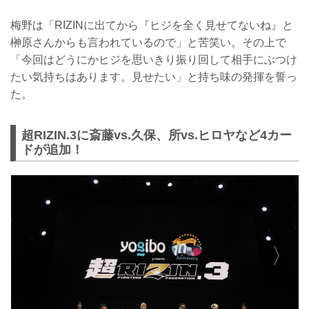
梅野は「RIZINに出てから『ヒジを全く見せてないね』と
榊原さんからも言われているので」と苦笑い。その上で
「今回はどうにかヒジを思いきり振り回して相手にぶつけ
たい気持ちはあります。見せたい」と持ち味の発揮を誓っ
た。
超RIZIN.3に斎藤vs.久保、所vs.ヒロヤなど4カー
ドが追加！