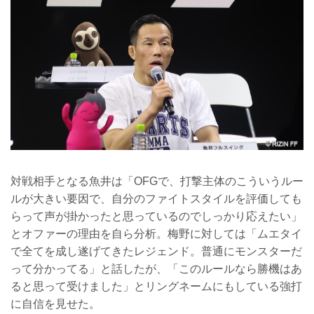
対戦相手となる魚井は「OFGで、打撃主体のこういうルー
ルが大きい要因で、自分のファイトスタイルを評価しても
らって声が掛かったと思っているのでしっかり応えたい」
とオファーの理由を自ら分析。梅野に対しては「ムエタイ
で全てを成し遂げてきたレジェンド。普通にモンスターだ
って分かってる」と話したが、「このルールなら勝機はあ
ると思って受けました」とリングネームにもしている強打
に自信を見せた。