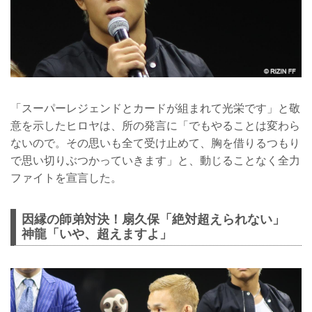
「スーパーレジェンドとカードが組まれて光栄です」と敬
意を示したヒロヤは、所の発言に「でもやることは変わら
ないので。その思いも全て受け止めて、胸を借りるつもり
で思い切りぶつかっていきます」と、動じることなく全力
ファイトを宣言した。
因縁の師弟対決！扇久保「絶対超えられない」
神龍「いや、超えますよ」