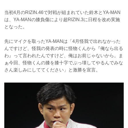
当初4月のRIZIN.46で対戦が組まれていた鈴木とYA-MAN
は、YA-MANの膝負傷により超RIZIN.3に日程を改め実施
となった。
先にマイクを取ったYA-MANは「4月怪我で出れなかった
んですけど、怪我の発表の時に怪物くんから『俺なら出る
わ』って言われたんですけど、俺はお前じゃないから。ま
ぁ今回、怪物くんの膝を膝十字でぶっ壊してやるんでみな
さん楽しみにしててください」と激勝を宣言。