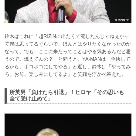
鈴木はこれに「超RIZINに出たくて流したんじゃねぇかっ
て僕は思ってるぐらいで、ほんとはやりたくなかったのか
なって。でも、ここに来たってことはやる気あるんだと思
うので。燃えてんの？」と問うと、YA-MANは「全快して
るから、ボコボコにしてやる」と返し、鈴木は「やってみ
ろ、お前。楽しみにしてるよ」と笑顔を浮かべ答えた。
所英男「負けたら引退」！ヒロヤ「その思いも
全て受け止めて」