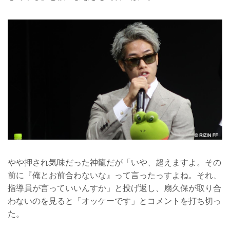
やや押され気味だった神龍だが「いや、超えますよ。その
前に『俺とお前合わないな』って言ったっすよね。それ、
指導員が言っていいんすか」と投げ返し、扇久保が取り合
わないのを見ると「オッケーです」とコメントを打ち切っ
た。