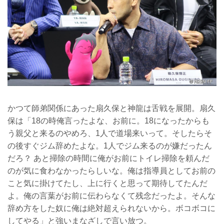
かつて師弟関係にあった扇久保と神龍は舌戦を展開。扇久
保は「18の時俺言ったよな、お前に。18になったからも
う親父と来るのやめろ、1人で道場来いって。そしたらそ
の後すぐジム辞めたよな。1人でジム来るのが嫌だったん
だろ？ あと掃除の時間に俺がお前にトイレ掃除を頼んだ
のが気に食わなかったらしいな。俺は指導員としてお前の
こと気に掛けてたし、上に行くと思って期待してたんだ
よ。俺の言葉がお前に伝わらなくて残念だったよ。そんな
辞め方をした奴に俺は絶対超えられないから。ボコボコに
してやる」と強いまなざしで言い放つ。