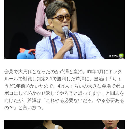
会見で大荒れとなったのが芦澤と皇治。昨年4月にキック
ルールで対戦し判定2-1で勝利した芦澤に、皇治は「ちょ
うど1年前恥かいたので、4万人くらいの大きな会場でボコ
ボコにして恥かかせ返してやろうと思ってます」と闘志を
向けたが、芦澤は「これやる必要ないだろ。やる必要ある
の？」と言い放つ。