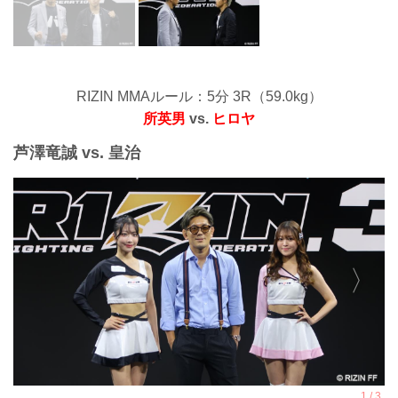
RIZIN MMAルール：5分 3R（59.0kg）
所英男
vs.
ヒロヤ
芦澤竜誠 vs. 皇治