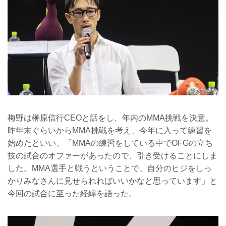
梅野は榊原信行CEOと話をし、年内のMMA挑戦を決意。
昨年末ぐらいからMMA挑戦を考え、今年に入って練習を
始めたといい、「MMAの練習をしている中でOFGの立ち
技の試合のオファーがあったので、引き受けることにしま
した。MMA選手と戦うということで、自分のヒジをしっ
かりみなさんに見せられればいいかなと思っています」と
今回の試合に至った経緯を語った。