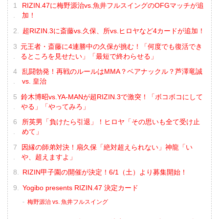
RIZIN.47に梅野源治vs.魚井フルスイングのOFGマッチが追
加！
超RIZIN.3に斎藤vs.久保、所vs.ヒロヤなど4カードが追加！
元王者・斎藤に4連勝中の久保が挑む！「何度でも復活でき
るところを見せたい」「最短で終わらせる」
乱闘勃発！再戦のルールはMMA？ベアナックル？芦澤竜誠
vs. 皇治
鈴木博昭vs.YA-MANが超RIZIN.3で激突！「ボコボコにして
やる」「やってみろ」
所英男「負けたら引退」！ヒロヤ「その思いも全て受け止
めて」
因縁の師弟対決！扇久保「絶対超えられない」神龍「い
や、超えますよ」
RIZIN甲子園の開催が決定！6/1（土）より募集開始！
Yogibo presents RIZIN.47 決定カード
梅野源治 vs. 魚井フルスイング