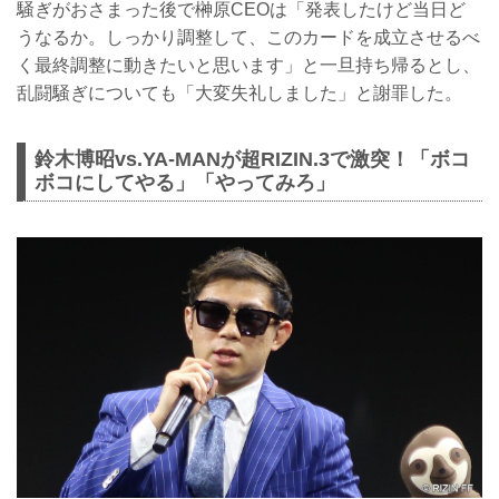
騒ぎがおさまった後で榊原CEOは「発表したけど当日ど
うなるか。しっかり調整して、このカードを成立させるべ
く最終調整に動きたいと思います」と一旦持ち帰るとし、
乱闘騒ぎについても「大変失礼しました」と謝罪した。
鈴木博昭vs.YA-MANが超RIZIN.3で激突！「ボコ
ボコにしてやる」「やってみろ」