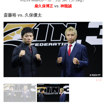
RIZIN MMAルール：5分 3R（57.0kg）
扇久保博正
vs.
神龍誠
斎藤裕 vs. 久保優太