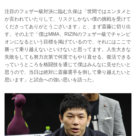
注目のフェザー級対決に臨む久保は「世間ではエンタメと
か言われていたりして、リスクしかない僕の挑戦を受けて
くださってありがとうございます」と、まず斎藤に切り出
す。その上で「僕はMMA、RIZINのフェザー級でチャンピ
オンになるという目標を掲げているので、それにはここで
勝って乗り越えないといけないと思ってます。人生大きな
失敗をしても努力次第で何度でもやり直せる、復活できる
っていうところを格闘技を通じて僕はみんなに見せたいと
思うので、当日は絶対に斎藤選手を倒して乗り越えたいと
思います」と試合への強い思いを語った。