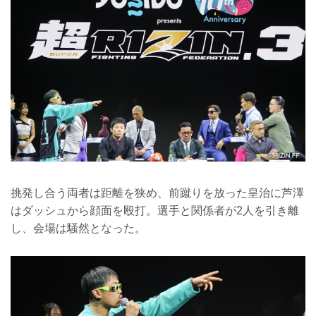
挑発し合う両者は距離を狭め、前蹴りを放った皇治に芦澤
はダッシュから顔面を殴打。選手と関係者が2人を引き離
し、会場は騒然となった。