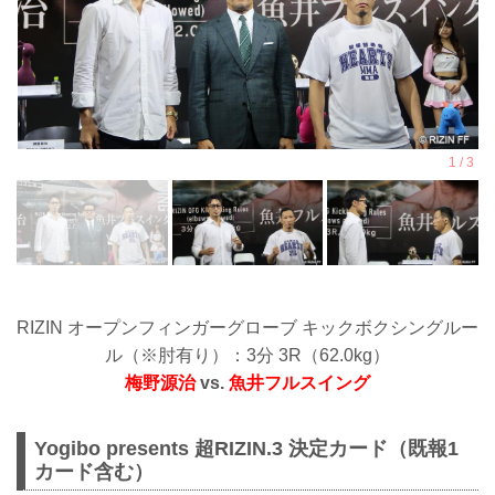
2024年6月1日（土）〜6月30日（日）
応募条件
項目 条件
性別 男性のみ
年齢 15歳以上、18歳以下の男子
体重 ...
RIZIN オープンフィンガーグローブ キックボクシングルー
ル（※肘有り）：3分 3R（62.0kg）
梅野源治
vs.
魚井フルスイング
Yogibo presents 超RIZIN.3 決定カード（既報1
カード含む）