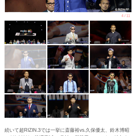
続いて超RIZIN.3では一挙に斎藤裕vs.久保優太、鈴木博昭