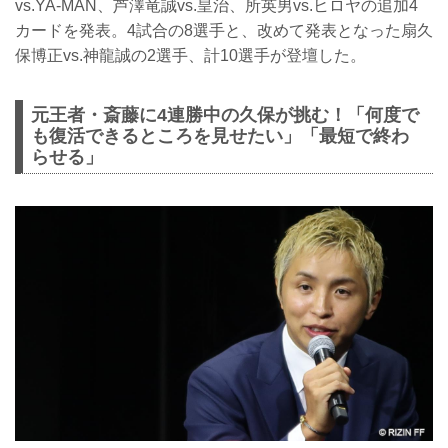
vs.YA-MAN、芦澤竜誠vs.皇治、所英男vs.ヒロヤの追加4
カードを発表。4試合の8選手と、改めて発表となった扇久
保博正vs.神龍誠の2選手、計10選手が登壇した。
元王者・斎藤に4連勝中の久保が挑む！「何度で
も復活できるところを見せたい」「最短で終わ
らせる」