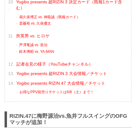
Yogibo presents 超RIZIN.3 決定カード（既報1カード含
む）
扇久保博正 vs. 神龍誠（既報カード）
斎藤裕 vs. 久保優太
所英男 vs. ヒロヤ
芦澤竜誠 vs. 皇治
鈴木博昭 vs. YA-MAN
記者会見の様子（YouTubeチャンネル）
Yogibo presents 超RIZIN.3 大会情報／チケット
Yogibo presents RIZIN.47 大会情報／チケット
お得なPPV前売りチケットは6/8（土）まで！
RIZIN.47に梅野源治vs.魚井フルスイングのOFG
マッチが追加！