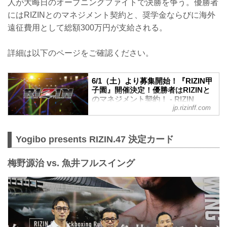
人が大晦日のオープニングファイトで決勝を争う。優勝者
にはRIZINとのマネジメント契約と、奨学金ならびに海外
遠征費用として総額300万円が支給される。
詳細は以下のページをご確認ください。
6/1（土）より募集開始！『RIZIN甲
子園』開催決定！優勝者はRIZINと
のマネジメント契約！ - RIZIN
jp.rizinff.com
FIGHTING FEDERATION オフィシ
ャルサイト
RIZINのリングで活躍する選手を発掘する
Yogibo presents RIZIN.47 決定カード
新プロジェクト『RIZIN甲子園』が始動！
RIZIN甲子園 概要
RIZINのリングで活躍する選手を発掘する
梅野源治 vs. 魚井フルスイング
新プロジェクト。トライアウトを経て決
勝トーナメントを行います。
決勝戦はなんと、2024年大晦日のRIZIN
のオープニングファイトで実施！
そして優勝者はRIZINとのマネジメント契
約を結ぶことが出来るぞ！
募集期間