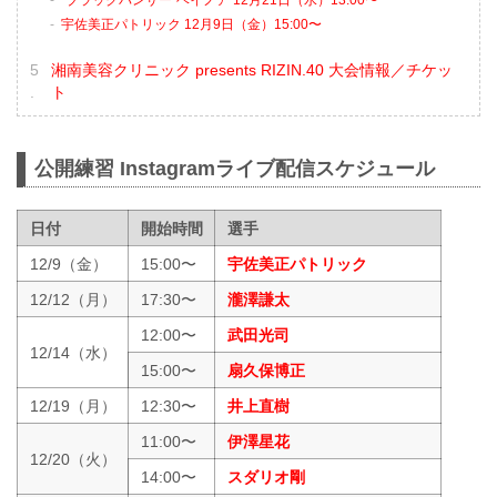
“ブラックパンサー”ベイノア 12月21日（水）13:00〜
宇佐美正パトリック 12月9日（金）15:00〜
湘南美容クリニック presents RIZIN.40 大会情報／チケッ
ト
公開練習 Instagramライブ配信スケジュール
日付
開始時間
選手
12/9（金）
15:00〜
宇佐美正パトリック
12/12（月）
17:30〜
瀧澤謙太
12:00〜
武田光司
12/14（水）
15:00〜
扇久保博正
12/19（月）
12:30〜
井上直樹
11:00〜
伊澤星花
12/20（火）
14:00〜
スダリオ剛