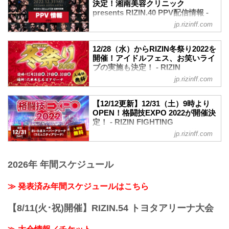
決定！湘南美容クリニック
youtu.be
presents RIZIN.40 PPV配信情報 -
大会概要
RIZIN FIGHTING FEDERATION オ
jp.rizinff.com
名称
フィシャルサイト
湘南美容クリニック presents RIZIN.40
更新情報
日時
12/28（水）からRIZIN冬祭り2022を
12/12（月）更新
開催！アイドルフェス、お笑いライ
2022年12月31日（土）12:00開場 / 14:00
以下のプラットフォームでもPPV配信の
ブの実施も決定！ - RIZIN
開始
販売が決定！
FIGHTING FEDERATION オフィシ
会場
jp.rizinff.com
ABEMA
ャルサイト
さいたまスーパーアリーナ
スカパー！（※販売開始は12/23（金））
JR京浜東北線・JR上野東京ライン（宇都
12月28日（水）から12月30日（金）の3
12月31日（土）さいたまスーパーアリー
【12/12更新】12/31（土）9時より
宮線・高崎線）「さいたま新都心」駅か
日間に渡り六本木ヒルズアリーナにて、
ナにて開催される湘南美容クリニック
OPEN！格闘技EXPO 2022が開催決
ら徒歩3分
RIZIN冬祭り2022が開催されることが決
定！ - RIZIN FIGHTING
presents RIZIN.40の各配信サービスの
JR埼京線「北与野」駅から徒歩7分
定したぞ！
FEDERATION オフィシャルサイト
PPV配信チケット情報をまとめたぞ！
jp.rizinff.com
たまアリ△タウン ー キテ、ミテ、ジッカ
このRIZIN冬祭り2022では、人気アイド
会場に来れない方はお好きな配信サービ
12月31日（土）さいたまスーパーアリー
ン
ルグループによるアイドルフェス
スで、湘南美容クリニック presents
ナのコミュニティアリーナで行われる
「たまアリ△タ...
「ULTRA RIDOLフェス」や人気お笑い芸
RIZIN.40を全試合リアルタイムで視聴し
2026年 年間スケジュール
『格闘技EXPO 2022』の詳細が決定した
人たちによるお笑いライブ「Z-1グランプ
よう！
ぞ！
リ」など、様々なイベントの実施が決
PPV配信スケジュール一覧
会場内には特設リングコーナーが設置さ
≫ 発表済み年間スケジュールはこちら
定！
配信日時 料金 配信媒体 ア...
れ様々なイベントを開催予定！また今年
その他にもイベント盛りだくさんのRIZIN
もRIZINオリジナルお守りを販売する
冬祭り2022は、なんと入場無料！年末は
【8/11(火･祝)開催】RIZIN.54 トヨタアリーナ大会
RIZIN神社や飲食エリア、グッズ販売コー
六本木ヒルズアリーナでRIZIN冬祭り
ナーなど、皆んなで楽しめるブースが盛
2022を楽しもう！