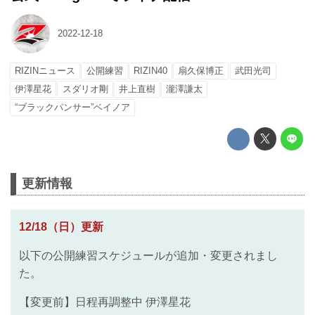
2022-12-18
RIZINニュース
公開練習
RIZIN40
扇久保博正
武田光司
伊澤星花
スダリオ剛
井上直樹
瀧澤謙太
“ブラックパンサー”ベイノア
更新情報
12/18（日）更新
以下の公開練習スケジュールが追加・変更されまし
た。
【変更前】日程再調整中 伊澤星花