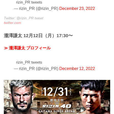
rizin_PR tweets
— rizin_PR (@rizin_PR)
December 23, 2022
Twitter: @rizin_PR tweet
twitter.com
瀧澤謙太 12月12日（月）17:30〜
≫ 瀧澤謙太 プロフィール
rizin_PR tweets
— rizin_PR (@rizin_PR)
December 12, 2022