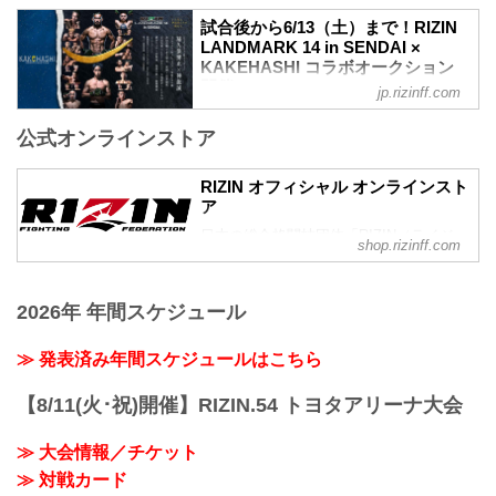
LANDMARK 14 in SENDAIを全試合リア
扇久保博正 vs. 神龍誠
ルタイ...
試合後から6/13（土）まで！RIZIN
第7試合／元谷友貴 vs. トニー・ララミー
LANDMARK 14 in SENDAI ×
RIZIN MMAルール：5分 3R（59.0kg）
KAKEHASHI コラボオークション
元谷友貴 vs. トニー・ララミー
開催！ - RIZIN FIGHTING
jp.rizinff.com
第6試合／酒井リョウ vs. 貴賢神
FEDERATION オフィシャルサイト
RIZIN MMAルール：5分3R（120.0kg）
公式オンラインストア
今回のオークションも、オークションプ
酒井リョウ vs. 貴賢神
ラットフォーム『KAKEHASHI』とのコ
第5試合／“ブラックパンサー”ベイノア
ラボオークションの開催が決定し、ゼビ
RIZIN オフィシャル オンラインスト
vs. 芳賀ビラル海
オアリーナ仙台からRIZINファンの皆様
ア
...
に、観戦では味わえない "唯一無二"のア
日本の総合格闘技団体「RIZIN（ライジ
イテムを出品！
shop.rizinff.com
ン）」の公式グッズ販売店。大会やイベ
オークションで出品されるアイテムは、
ントで着用して、RIZINを身近に感じよ
選手とファンとの絆を深める、ここでし
う。
か手に入らない貴重なアイテム。ファン
2026年 年間スケジュール
にとっては「一生の宝物」となること間
違いなし！
≫ 発表済み年間スケジュールはこちら
ラインナップには、選手たちの感謝の想
いを込めた、実使用サイン入りグローブ
【8/11(火･祝)開催】RIZIN.54 トヨタアリーナ大会
や入手困難なRIZINファイターによる直筆
サイン入りポス...
≫ 大会情報／チケット
≫ 対戦カード