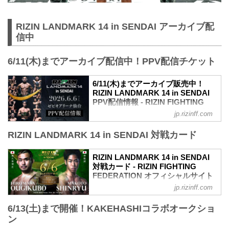
RIZIN LANDMARK 14 in SENDAI アーカイブ配
信中
6/11(木)までアーカイブ配信中！PPV配信チケット
6/11(木)までアーカイブ販売中！
RIZIN LANDMARK 14 in SENDAI
PPV配信情報 - RIZIN FIGHTING
FEDERATION オフィシャルサイト
jp.rizinff.com
RIZIN LANDMARK 14 in SENDAIのPPV
RIZIN LANDMARK 14 in SENDAI 対戦カード
配信チケットが、5月15日（金）12時より
RIZIN 100 CLUB、RIZIN LIVE、
ABEMA、U-NEXTにて販売がスタートし
RIZIN LANDMARK 14 in SENDAI
たぞ！（※スカパー！は5/23(土)販売開
対戦カード - RIZIN FIGHTING
始）
FEDERATION オフィシャルサイト
お得なPPV前売りチケットは、大会前日
jp.rizinff.com
試合順
の6月5日（金）23:59まで販売！
第8試合／フライ級タイトルマッチ 扇久
会場に来られない方、また会場にも行く
6/13(土)まで開催！KAKEHASHIコラボオークショ
保博正 vs. 神龍誠
が実況・解説ありで試合を見たい方は是
ン
フライ級タイトルマッチ
非、お好きな配信サービスでRIZIN
RIZIN MMAルール：5分 3R（57.0kg）