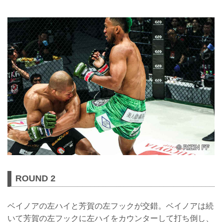
ROUND 2
ベイノアの左ハイと芳賀の左フックが交錯。ベイノアは続
いて芳賀の左フックに左ハイをカウンターして打ち倒し、