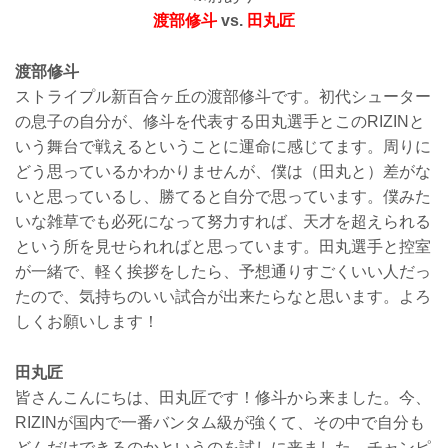
渡部修斗
vs.
田丸匠
渡部修斗
ストライプル新百合ヶ丘の渡部修斗です。初代シューター
の息子の自分が、修斗を代表する田丸選手とこのRIZINと
いう舞台で戦えるということに運命に感じてます。周りに
どう思っているかわかりませんが、僕は（田丸と）差がな
いと思っているし、勝てると自分で思っています。僕みた
いな雑草でも必死になって努力すれば、天才を超えられる
という所を見せられればと思っています。田丸選手と控室
が一緒で、軽く挨拶をしたら、予想通りすごくいい人だっ
たので、気持ちのいい試合が出来たらなと思います。よろ
しくお願いします！
田丸匠
皆さんこんにちは、田丸匠です！修斗から来ました。今、
RIZINが国内で一番バンタム級が強くて、その中で自分も
どんだけできるのかというのを試しに来ました。チャンピ