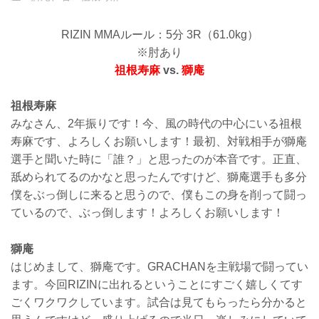
RIZIN MMAルール：5分 3R（61.0kg）
※肘あり
祖根寿麻
vs.
獅庵
祖根寿麻
みなさん、2年振りです！今、風の時代の中心にいる祖根
寿麻です、よろしくお願いします！最初、対戦相手が獅庵
選手と聞いた時に「誰？」と思ったのが本音です。正直、
舐められてるのかなと思ったんですけど、獅庵選手も多分
僕をぶっ倒しに来ると思うので、僕もこの身を削って闘っ
ているので、ぶっ倒します！よろしくお願いします！
獅庵
はじめまして、獅庵です。GRACHANを主戦場で闘ってい
ます。今回RIZINに出れるということにすごく嬉しくてす
ごくワクワクしています。試合は見てもらったら分かると