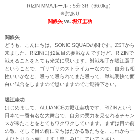
RIZIN MMAルール：5分 3R（66.0kg）
※肘あり
関鉄矢
vs.
堀江圭功
関鉄矢
どうも、こんにちは。SONIC SQUADの関です。ZSTから
来ました。RIZINには2回目の参戦なんですけど、RIZINで
戦えることをとても光栄に思います。対戦相手が堀江選手
ということで、ゴリゴリのストライカーなので、自分も相
性いいかなと、殴って殴られてまた殴って、単純明快で面
白い試合をしますので思いますのでご期待下さい。
堀江圭功
はじめまして、ALLIANCEの堀江圭功です。RIZINという
日本で一番有名な大舞台で、自分の実力を見せれるチャン
スが来たことをとてもワクワクしています。まずは目の前
の敵、そして目の前に立ちはだかる敵たちを、これから一
人ひとりぶっ倒します！楽しみにしていて下さい。