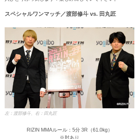
スペシャルワンマッチ／渡部修斗 vs. 田丸匠
左：渡部修斗、右：田丸匠
RIZIN MMAルール：5分 3R（61.0kg）
※肘あり