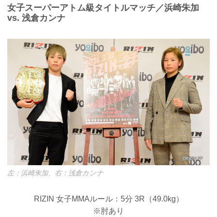
女子スーパーアトム級タイトルマッチ／浜崎朱加
vs. 浅倉カンナ
左：浜崎朱加、右：浅倉カンナ
RIZIN 女子MMAルール：5分 3R（49.0kg）
※肘あり