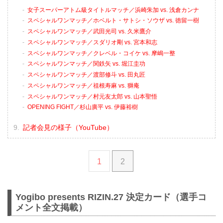
女子スーパーアトム級タイトルマッチ／浜崎朱加 vs. 浅倉カンナ
スペシャルワンマッチ／ホベルト・サトシ・ソウザ vs. 徳留一樹
スペシャルワンマッチ／武田光司 vs. 久米鷹介
スペシャルワンマッチ／スダリオ剛 vs. 宮本和志
スペシャルワンマッチ／クレベル・コイケ vs. 摩嶋一整
スペシャルワンマッチ／関鉄矢 vs. 堀江圭功
スペシャルワンマッチ／渡部修斗 vs. 田丸匠
スペシャルワンマッチ／祖根寿麻 vs. 獅庵
スペシャルワンマッチ／村元友太郎 vs. 山本聖悟
OPENING FIGHT／杉⼭廣平 vs. 伊藤裕樹
記者会見の様子（YouTube）
1
2
Yogibo presents RIZIN.27 決定カード（選手コ
メント全文掲載）