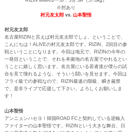
RIZIN MMAルール：5分 3R（57.0kg）
※肘あり
村元友太郎
vs.
山本聖悟
村元友太郎
名古屋RIZINと言えば村元友太郎でしょ、ということで、
こんにちは！ALIVEの村元友太郎です。RIZIN、2回目の参
戦ということになります。今回は地元で、RIZINの今年の
一発目ということで、それを本拠地の名古屋でやれるとい
うことに嬉しく思います。名古屋にいる若者達が僕らの試
合を見て憧れるような、そういう闘いを見せます。今回は
フライ級での参戦なので、RIZIN最速の階級、瞬き厳禁
で、是非ライブで応援して下さい。よろしくお願いしま
す！
山本聖悟
アンニョンハセヨ！韓国ROAD FCと契約している逆輸入
ファイターの山本聖悟です。RIZINという大きな舞台、日