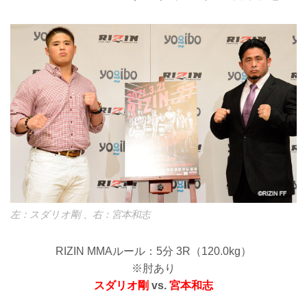
左：スダリオ剛 、右：宮本和志
RIZIN MMAルール：5分 3R（120.0kg）
※肘あり
スダリオ剛
vs.
宮本和志