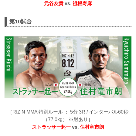
元谷友貴
vs.
祖根寿麻
第10試合
［RIZIN MMA 特別ルール ： 5分 3R / インターバル60秒
（77.0kg） ※肘あり］
ストラッサー起一
vs.
住村竜市朗