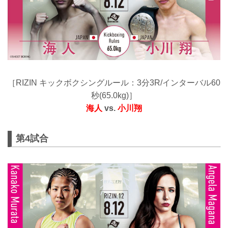
［RIZIN キックボクシングルール：3分3R/インターバル60
秒(65.0kg)］
海人
vs.
小川翔
第4試合