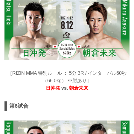
［RIZIN MMA 特別ルール ： 5分 3R / インターバル60秒
（66.0kg） ※肘あり］
日沖発
vs.
朝倉未来
第6試合