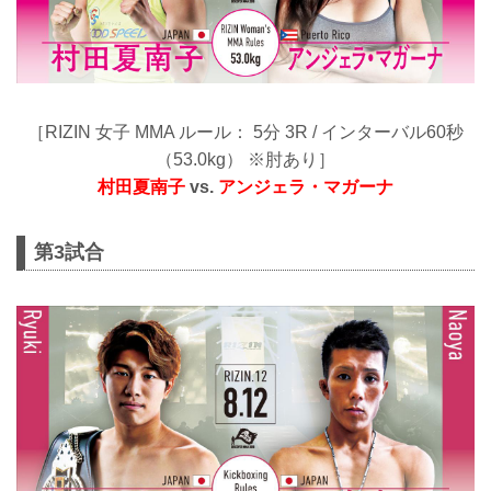
［RIZIN 女子 MMA ルール： 5分 3R / インターバル60秒
（53.0kg） ※肘あり］
村田夏南子
vs.
アンジェラ・マガーナ
第3試合